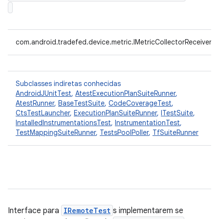
com.android.tradefed.device.metric.IMetricCollectorReceiver
Subclasses indiretas conhecidas
AndroidJUnitTest
,
AtestExecutionPlanSuiteRunner
,
AtestRunner
,
BaseTestSuite
,
CodeCoverageTest
,
CtsTestLauncher
,
ExecutionPlanSuiteRunner
,
ITestSuite
,
InstalledInstrumentationsTest
,
InstrumentationTest
,
TestMappingSuiteRunner
,
TestsPoolPoller
,
TfSuiteRunner
Interface para
IRemoteTest
s implementarem se