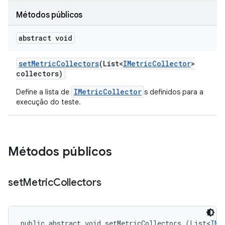
Métodos públicos
abstract void
set
Metric
Collectors
(List<
IMetric
Collector
>
collectors)
IMetricCollector
Define a lista de
s definidos para a
execução do teste.
Métodos públicos
set
Metric
Collectors
public abstract void setMetricCollectors (List<
IMe