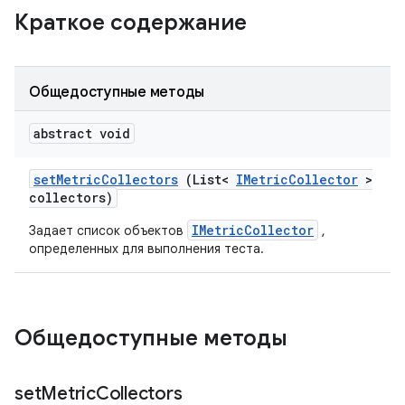
Краткое содержание
Общедоступные методы
abstract void
set
Metric
Collectors
(List<
IMetric
Collector
>
collectors)
IMetricCollector
Задает список объектов
,
определенных для выполнения теста.
Общедоступные методы
set
Metric
Collectors