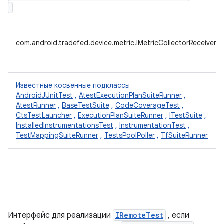
com.android.tradefed.device.metric.IMetricCollectorReceiver
Известные косвенные подклассы
AndroidJUnitTest
,
AtestExecutionPlanSuiteRunner
,
AtestRunner
,
BaseTestSuite
,
CodeCoverageTest
,
CtsTestLauncher
,
ExecutionPlanSuiteRunner
,
ITestSuite
,
InstalledInstrumentationsTest
,
InstrumentationTest
,
TestMappingSuiteRunner
,
TestsPoolPoller
,
TfSuiteRunner
Интерфейс для реализации
IRemoteTest
, если