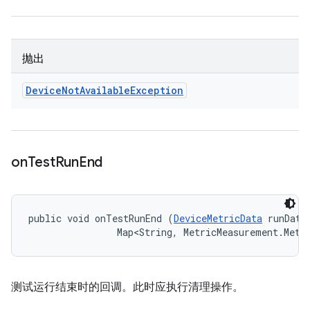
抛出
Device
Not
Available
Exception
on
Test
Run
End
public void onTestRunEnd (
DeviceMetricData
 runData,
                Map<String, MetricMeasurement.Metr
测试运行结束时的回调。此时应执行清理操作。