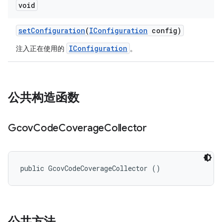
void
set
Configuration
(
IConfiguration
config)
IConfiguration
注入正在使用的
。
公共构造函数
Gcov
Code
Coverage
Collector
public GcovCodeCoverageCollector ()
公共方法