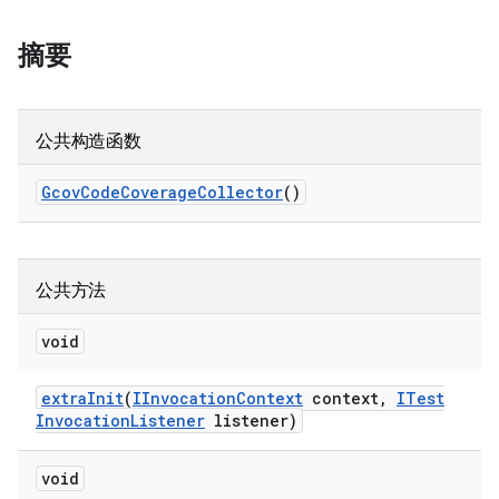
摘要
公共构造函数
Gcov
Code
Coverage
Collector
()
公共方法
void
extra
Init
(
IInvocation
Context
context
,
ITest
Invocation
Listener
listener)
void