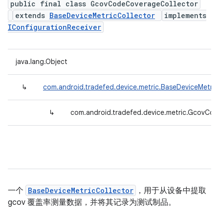
public final class GcovCodeCoverageCollector
extends
BaseDeviceMetricCollector
implements
IConfigurationReceiver
java.lang.Object
↳
com.android.tradefed.device.metric.BaseDeviceMetric
↳
com.android.tradefed.device.metric.GcovCo
一个
BaseDeviceMetricCollector
，用于从设备中提取
gcov 覆盖率测量数据，并将其记录为测试制品。