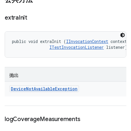
extra
Init
public void extraInit (
IInvocationContext
 context, 
ITestInvocationListener
 listener)
抛出
Device
Not
Available
Exception
log
Coverage
Measurements