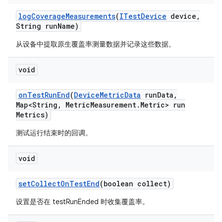
log
Coverage
Measurements
(
ITest
Device
device
,
String run
Name)
从设备中提取原生覆盖率测量数据并记录这些数据。
void
on
Test
Run
End
(
Device
Metric
Data
run
Data
,
Map<String
,
Metric
Measurement
.
Metric> run
Metrics)
测试运行结束时的回调。
void
set
Collect
On
Test
End
(boolean collect)
设置是否在 testRunEnded 时收集覆盖率。