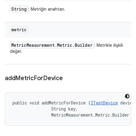
String
: Metriğin anahtarı.
metric
Metric
Measurement
.
Metric
.
Builder
: Metrikle ilişkili
değer.
add
Metric
For
Device
public void addMetricForDevice (
ITestDevice
 device,
                String key, 

                MetricMeasurement.Metric.Builder m