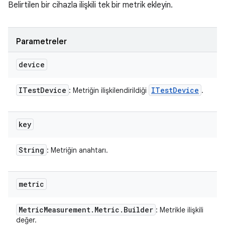
Belirtilen bir cihazla ilişkili tek bir metrik ekleyin.
Parametreler
device
ITest
Device
ITest
Device
: Metriğin ilişkilendirildiği
.
key
String
: Metriğin anahtarı.
metric
Metric
Measurement
.
Metric
.
Builder
: Metrikle ilişkili
değer.