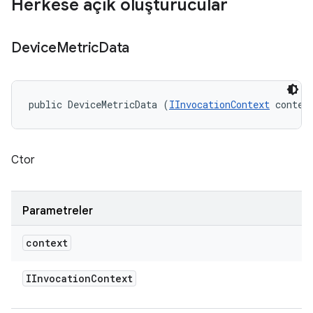
Herkese açık oluşturucular
Device
Metric
Data
public DeviceMetricData (
IInvocationContext
 contex
Ctor
Parametreler
context
IInvocation
Context