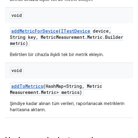
void
add
Metric
For
Device
(
ITest
Device
device
,
String key
,
Metric
Measurement
.
Metric
.
Builder
metric)
Belirtilen bir cihazla ilişkili tek bir metrik ekleyin.
void
add
To
Metrics
(Hash
Map<String
,
Metric
Measurement
.
Metric> metrics)
Şimdiye kadar alınan tüm verileri, raporlanacak metriklerin
haritasına aktarın.