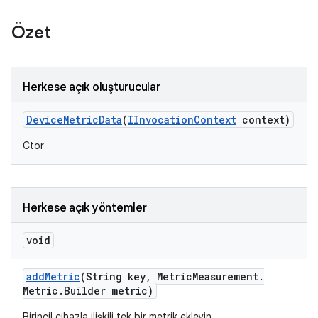
Özet
Herkese açık oluşturucular
Device
Metric
Data
(
IInvocation
Context
context)
Ctor
Herkese açık yöntemler
void
add
Metric
(String key
,
Metric
Measurement
.
Metric
.
Builder metric)
Birincil cihazla ilişkili tek bir metrik ekleyin.