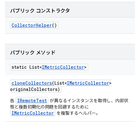
パブリック コンストラクタ
Collector
Helper
()
パブリック メソッド
static List<
IMetric
Collector
>
clone
Collectors
(List<
IMetric
Collector
>
original
Collectors)
IRemoteTest
各
が異なるインスタンスを取得し、内部状
態と複数初期化の問題を回避するために
IMetricCollector
を複製するヘルパー。