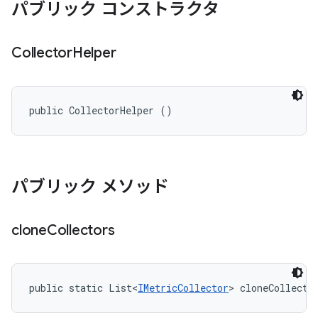
パブリック コンストラクタ
Collector
Helper
public CollectorHelper ()
パブリック メソッド
clone
Collectors
public static List<
IMetricCollector
> cloneCollecto