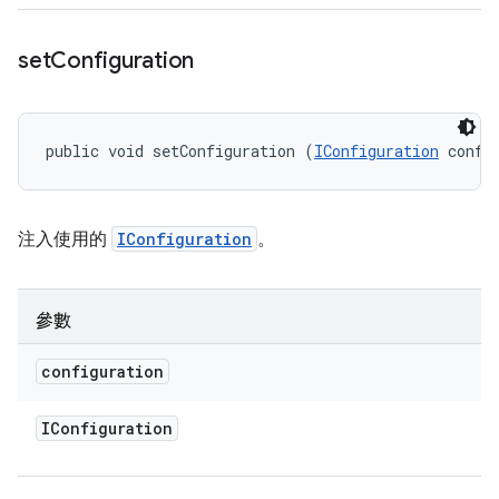
set
Configuration
public void setConfiguration (
IConfiguration
 confi
注入使用的
IConfiguration
。
參數
configuration
IConfiguration