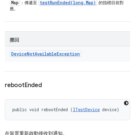
Map
testRunEnded(
long
,
Map)
：傳遞至
的指標目前對
應。
擲回
Device
Not
Available
Exception
reboot
Ended
public void rebootEnded (
ITestDevice
 device)
在裝置重新啟動後收到通知。