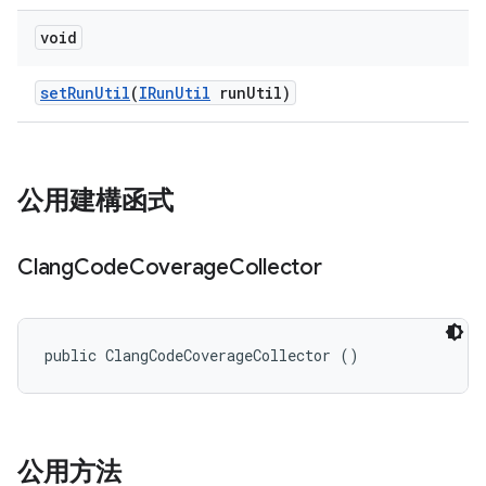
void
set
Run
Util
(
IRun
Util
run
Util)
公用建構函式
Clang
Code
Coverage
Collector
public ClangCodeCoverageCollector ()
公用方法