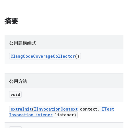
摘要
公用建構函式
Clang
Code
Coverage
Collector
()
公用方法
void
extra
Init
(
IInvocation
Context
context
,
ITest
Invocation
Listener
listener)