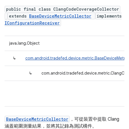
public final class ClangCodeCoverageCollector
extends
BaseDeviceMetricCollector
implements
IConfigurationReceiver
java.lang.Object
↳
com.android.tradefed.device.metric.BaseDeviceMetric
↳
com.android.tradefed.device.metric.ClangCo
BaseDeviceMetricCollector
，可從裝置中提取 Clang
涵蓋範圍測量結果，並將其記錄為測試構件。