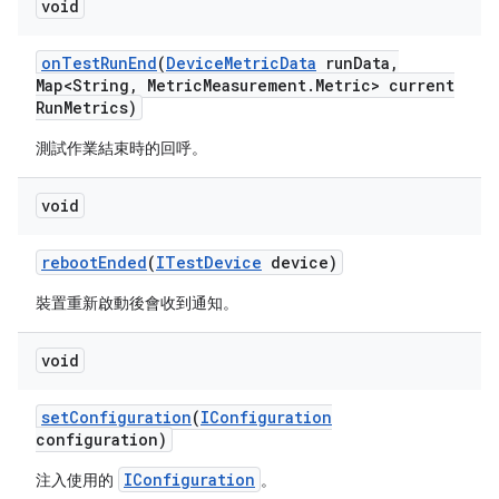
void
on
Test
Run
End
(
Device
Metric
Data
run
Data
,
Map<String
,
Metric
Measurement
.
Metric> current
Run
Metrics)
測試作業結束時的回呼。
void
reboot
Ended
(
ITest
Device
device)
裝置重新啟動後會收到通知。
void
set
Configuration
(
IConfiguration
configuration)
IConfiguration
注入使用的
。