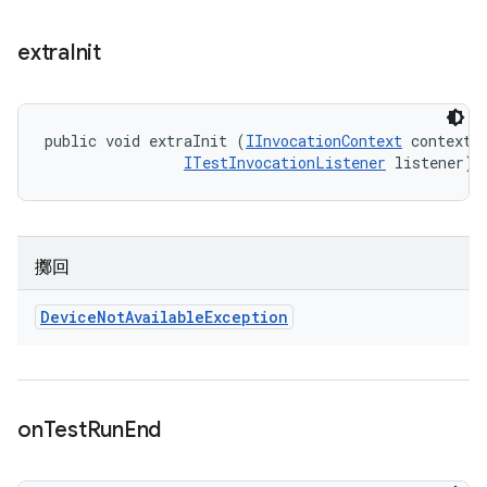
extra
Init
public void extraInit (
IInvocationContext
 context, 
ITestInvocationListener
 listener)
擲回
Device
Not
Available
Exception
on
Test
Run
End