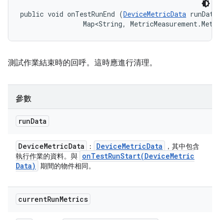
public void onTestRunEnd (
DeviceMetricData
 runData,
                Map<String, MetricMeasurement.Metr
測試作業結束時的回呼。這時應進行清理。
參數
run
Data
Device
Metric
Data
Device
Metric
Data
：
，其中包含
onTestRunStart(
Device
Metric
執行作業的資料。與
Data)
期間的物件相同。
current
Run
Metrics