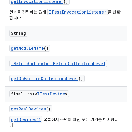
get
Invocation
Listener
()
ITestInvocationListener
결과를 전달하는 원래
를 반환
합니다.
String
get
Module
Name
()
IMetric
Collector
.
Metric
Collection
Level
get
On
Failure
Collection
Level
()
final List<
ITest
Device
>
get
Real
Devices
()
getDevices()
목록에서 스텁이 아닌 모든 기기를 반환합니
다.