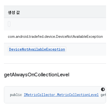
생성 값
com.android.tradefed.device.DeviceNotAvailableException
Device
Not
Available
Exception
get
Always
On
Collection
Level
public 
IMetricCollector.MetricCollectionLevel
 getA