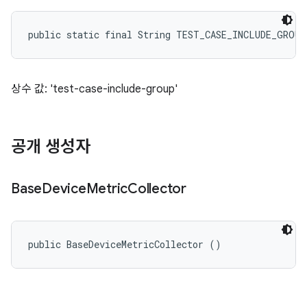
public static final String TEST_CASE_INCLUDE_GROU
상수 값: 'test-case-include-group'
공개 생성자
Base
Device
Metric
Collector
public BaseDeviceMetricCollector ()