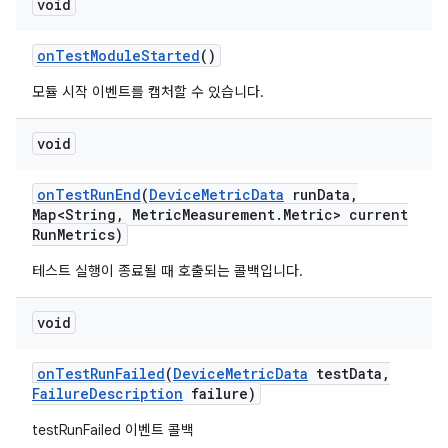
void
on
Test
Module
Started
()
모듈 시작 이벤트를 캡처할 수 있습니다.
void
on
Test
Run
End
(
Device
Metric
Data
run
Data
,
Map<String
,
Metric
Measurement
.
Metric> current
Run
Metrics)
테스트 실행이 종료될 때 호출되는 콜백입니다.
void
on
Test
Run
Failed
(
Device
Metric
Data
test
Data
,
Failure
Description
failure)
testRunFailed 이벤트 콜백