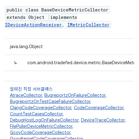
public class BaseDeviceMetricCollector
extends Object
implements
IDeviceActionReceiver
,
IMetricCollector
java.lang.Object
↳
com.android.tradefed.device.metric.BaseDeviceMetric
알려진 직접 서브클래스
AtraceCollector
,
BugreportzOnFailureCollector
,
BugreportzOnTestCaseFailureCollector
,
ClangCodeCoverageCollector
,
CodeCoverageCollector
,
CountTestCasesCollector
,
DebugHostLogOnFailureCollector
,
DeviceTraceCollector
,
FilePullerDeviceMetricCollector
,
GcovCodeCoverageCollector
,
GcovKernelCodeCoverageCollector
,