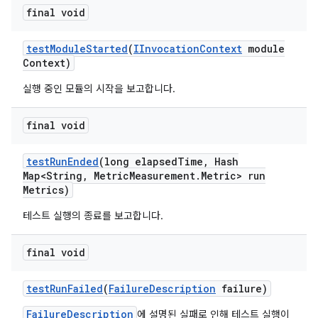
final void
test
Module
Started
(
IInvocation
Context
module
Context)
실행 중인 모듈의 시작을 보고합니다.
final void
test
Run
Ended
(long elapsed
Time
,
Hash
Map<String
,
Metric
Measurement
.
Metric> run
Metrics)
테스트 실행의 종료를 보고합니다.
final void
test
Run
Failed
(
Failure
Description
failure)
FailureDescription
에 설명된 실패로 인해 테스트 실행이