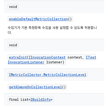
void
enable
Default
Metric
Collection
()
수집기가 기본 측정항목 수집을 사용 설정할 수 있도록 허용합니
다.
void
extra
Init
(
IInvocation
Context
context
,
ITest
Invocation
Listener
listener)
IMetric
Collector
.
Metric
Collection
Level
get
Always
On
Collection
Level
()
final List<
IBuild
Info
>