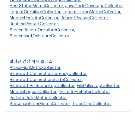
HostStatsdMetricCollector
,
JavaCodeCoverageCollector
,
LogcatOnFailureCollector
,
LogcatTimingMetricCollector
,
ModulePerfettoCollector
,
RebootReasonCollector
,
RuntimeRestartCollector
,
ScreenRecordOnFailureCollector
,
ScreenshotOnFailureCollector
알려진 간접 하위 클래스
AtraceRunMetricCollector
,
BluetoothConnectionLatencyCollector
,
BluetoothConnectionStateCollector
,
BluetoothHciSnoopLogCollector
,
FilePullerLogCollector
,
ModuleLogcatCollector
,
PerfettoFilePullerCollector
,
PerfettoPullerMetricCollector
,
ShowmapPullerMetricCollector
,
TraceCmdCollector