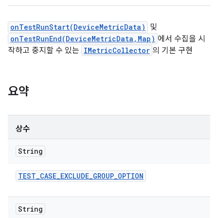
onTestRunStart(DeviceMetricData)
및
onTestRunEnd(DeviceMetricData,Map)
에서 수집을 시
작하고 중지할 수 있는
IMetricCollector
의 기본 구현
요약
상수
String
TEST
_
CASE
_
EXCLUDE
_
GROUP
_
OPTION
String