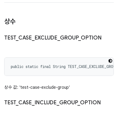
상수
TEST
_
CASE
_
EXCLUDE
_
GROUP
_
OPTION
public static final String TEST_CASE_EXCLUDE_GROU
상수 값: 'test-case-exclude-group'
TEST
_
CASE
_
INCLUDE
_
GROUP
_
OPTION