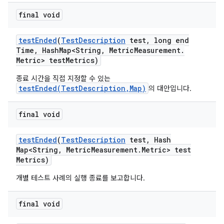
final void
test
Ended
(
Test
Description
test
,
long end
Time
,
Hash
Map<String
,
Metric
Measurement
.
Metric> test
Metrics)
종료 시간을 직접 지정할 수 있는
testEnded(TestDescription,Map)
의 대안입니다.
final void
test
Ended
(
Test
Description
test
,
Hash
Map<String
,
Metric
Measurement
.
Metric> test
Metrics)
개별 테스트 사례의 실행 종료를 보고합니다.
final void