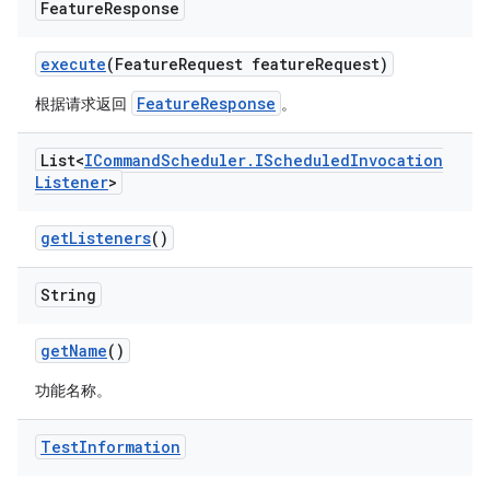
Feature
Response
execute
(Feature
Request feature
Request)
FeatureResponse
根据请求返回
。
List<
ICommand
Scheduler
.
IScheduled
Invocation
Listener
>
get
Listeners
()
String
get
Name
()
功能名称。
Test
Information