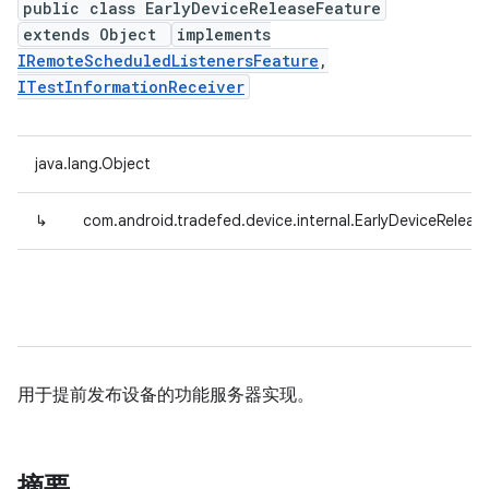
public class EarlyDeviceReleaseFeature
extends Object
implements
IRemoteScheduledListenersFeature
,
ITestInformationReceiver
java.lang.Object
↳
com.android.tradefed.device.internal.EarlyDeviceReleas
用于提前发布设备的功能服务器实现。
摘要