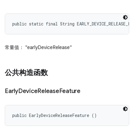
public static final String EARLY_DEVICE_RELEASE_FE
常量值： "earlyDeviceRelease"
公共构造函数
Early
Device
Release
Feature
public EarlyDeviceReleaseFeature ()