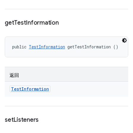
get
Test
Information
public 
TestInformation
 getTestInformation ()
返回
Test
Information
set
Listeners