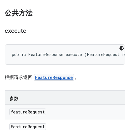
公共方法
execute
public FeatureResponse execute (FeatureRequest fea
根据请求返回
FeatureResponse
。
参数
feature
Request
Feature
Request