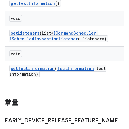
get
Test
Information
()
void
set
Listeners
(List<
ICommand
Scheduler
.
IScheduled
Invocation
Listener
> listeners)
void
set
Test
Information
(
Test
Information
test
Information)
常量
EARLY
_
DEVICE
_
RELEASE
_
FEATURE
_
NAME