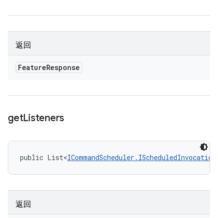
返回
Feature
Response
get
Listeners
public List<
ICommandScheduler.IScheduledInvocation
返回