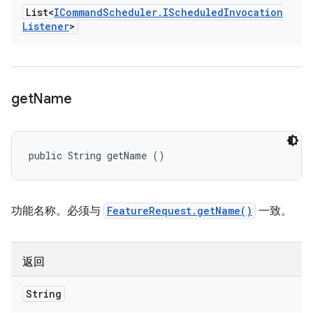
List<
ICommand
Scheduler
.
IScheduled
Invocation
Listener
>
get
Name
public String getName ()
功能名称。必须与
FeatureRequest.getName()
一致。
返回
String