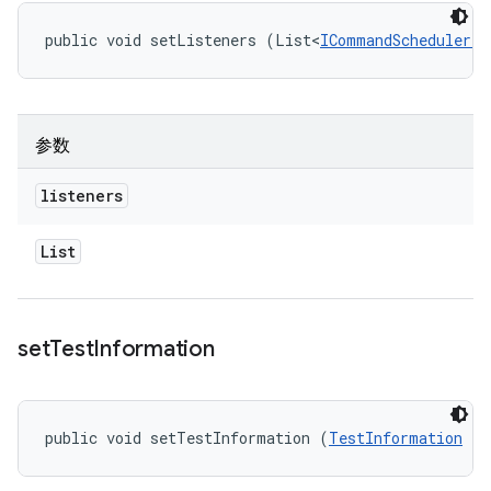
public void setListeners (List<
ICommandScheduler.I
参数
listeners
List
set
Test
Information
public void setTestInformation (
TestInformation
 te