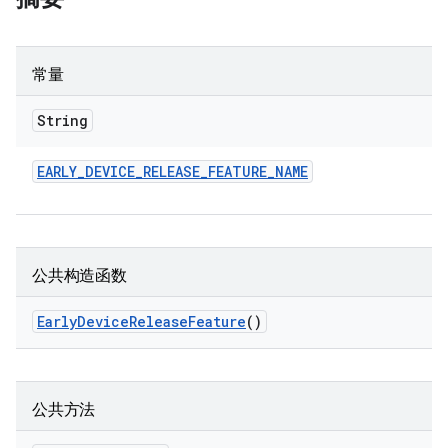
常量
String
EARLY
_
DEVICE
_
RELEASE
_
FEATURE
_
NAME
公共构造函数
Early
Device
Release
Feature
()
公共方法