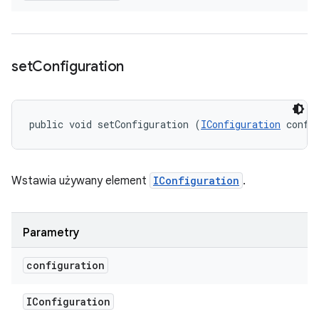
set
Configuration
public void setConfiguration (
IConfiguration
 confi
Wstawia używany element
IConfiguration
.
Parametry
configuration
IConfiguration