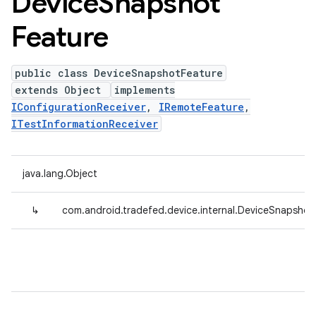
Device
Snapshot
Feature
public class DeviceSnapshotFeature
extends Object
implements
IConfigurationReceiver
,
IRemoteFeature
,
ITestInformationReceiver
java.lang.Object
↳
com.android.tradefed.device.internal.DeviceSnapshot