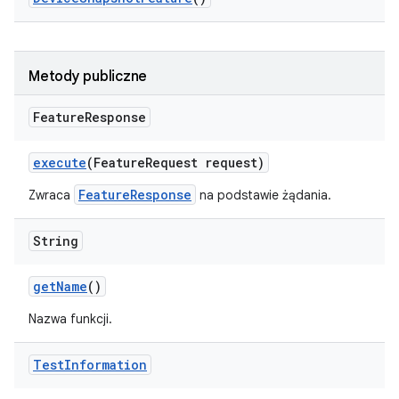
Metody publiczne
Feature
Response
execute
(Feature
Request request)
FeatureResponse
Zwraca
na podstawie żądania.
String
get
Name
()
Nazwa funkcji.
Test
Information