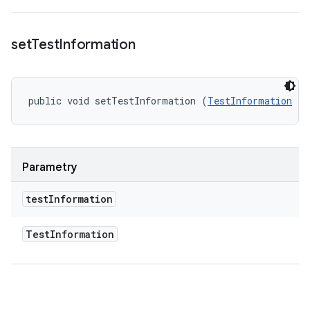
set
Test
Information
public void setTestInformation (
TestInformation
 te
Parametry
test
Information
Test
Information