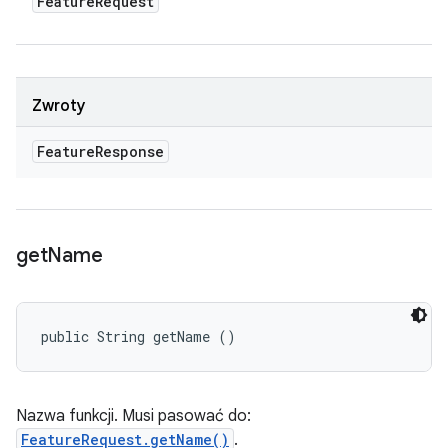
Feature
Request
Zwroty
Feature
Response
get
Name
public String getName ()
Nazwa funkcji. Musi pasować do:
FeatureRequest.getName()
.