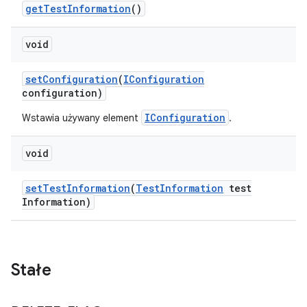
get
Test
Information
()
void
set
Configuration
(
IConfiguration
configuration)
IConfiguration
Wstawia używany element
.
void
set
Test
Information
(
Test
Information
test
Information)
Stałe