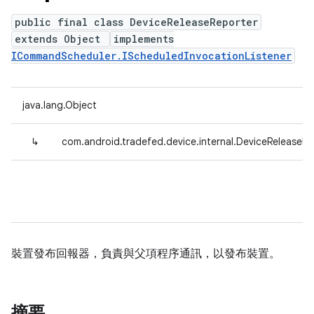
public final class DeviceReleaseReporter
extends Object
implements
ICommandScheduler.IScheduledInvocationListener
java.lang.Object
↳
com.android.tradefed.device.internal.DeviceReleaseRe
裝置發布回報器，負責與父項程序通訊，以發布裝置。
摘要