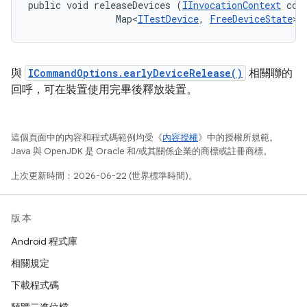
public void releaseDevices (
IInvocationContext
 cont
                Map<
ITestDevice
, 
FreeDeviceState
> 
與
ICommandOptions.earlyDeviceRelease()
相關聯的
回呼，可在裝置使用完畢後釋放裝置。
這個頁面中的內容和程式碼範例均受《
內容授權
》中的授權所規範。
Java 與 OpenJDK 是 Oracle 和/或其關係企業的商標或註冊商標。
上次更新時間：2026-06-22 (世界標準時間)。
版本
Android 程式庫
相關規定
下載程式碼