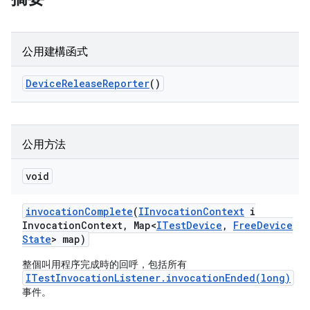
公用建構函式
Device
Release
Reporter
()
公用方法
void
invocation
Complete
(
IInvocation
Context
i
Invocation
Context
,
Map<
ITest
Device
,
Free
Device
State
> map)
整個叫用程序完成時的回呼，包括所有
ITestInvocationListener.invocationEnded(long)
事件。