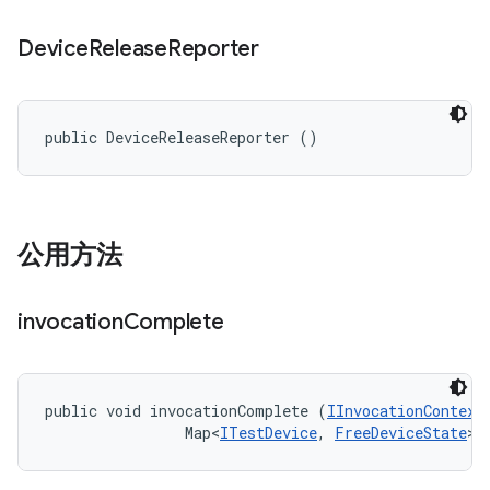
Device
Release
Reporter
public DeviceReleaseReporter ()
公用方法
invocation
Complete
public void invocationComplete (
IInvocationContext
                Map<
ITestDevice
, 
FreeDeviceState
> 