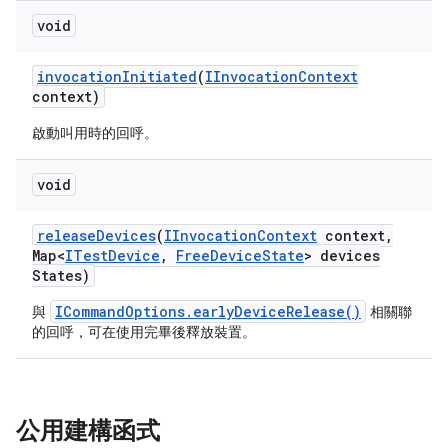
void
invocation
Initiated
(
IInvocation
Context
context)
啟動叫用時的回呼。
void
release
Devices
(
IInvocation
Context
context
,
Map<
ITest
Device
,
Free
Device
State
> devices
States)
ICommandOptions.earlyDeviceRelease()
與
相關聯
的回呼，可在使用完畢後釋放裝置。
公用建構函式