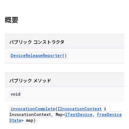
概要
パブリック コンストラクタ
Device
Release
Reporter
()
パブリック メソッド
void
invocation
Complete
(
IInvocation
Context
i
Invocation
Context
,
Map<
ITest
Device
,
Free
Device
State
> map)