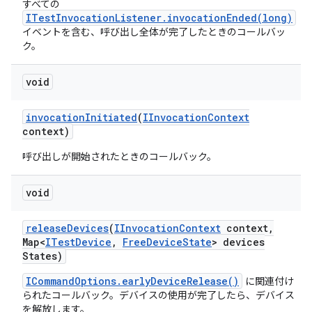
すべての
ITestInvocationListener.invocationEnded(long)
イベントを含む、呼び出し全体が完了したときのコールバッ
ク。
void
invocation
Initiated
(
IInvocation
Context
context)
呼び出しが開始されたときのコールバック。
void
release
Devices
(
IInvocation
Context
context
,
Map<
ITest
Device
,
Free
Device
State
> devices
States)
ICommandOptions.earlyDeviceRelease()
に関連付け
られたコールバック。デバイスの使用が完了したら、デバイス
を解放します。