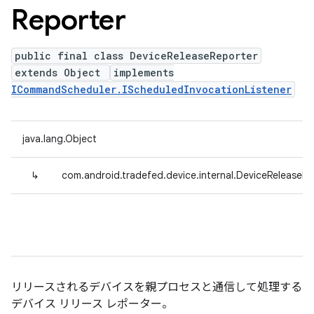
Reporter
public final class DeviceReleaseReporter
extends Object
implements
ICommandScheduler.IScheduledInvocationListener
java.lang.Object
↳
com.android.tradefed.device.internal.DeviceReleaseRe
リリースされるデバイスを親プロセスと通信して処理する
デバイス リリース レポーター。