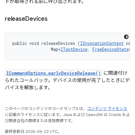
ドが取得される前に呼び出されます。
release
Devices
public void releaseDevices (
IInvocationContext
 cont
                Map<
ITestDevice
, 
FreeDeviceState
> 
ICommandOptions.earlyDeviceRelease()
に関連付け
られたコールバック。デバイスの使用が完了したときにデ
バイスを解放します。
このページのコンテンツやコードサンプルは、
コンテンツ ライセンス
に記載のライセンスに従います。Java および OpenJDK は Oracle およ
び関連会社の商標または登録商標です。
最終更新日 2026-06-22 UTC。