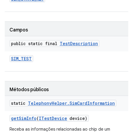
Campos
public static final
Test
Description
SIM
_
TEST
Métodos públicos
static
Telephony
Helper
.
Sim
Card
Information
get
Sim
Info
(
ITest
Device
device)
Receba as informações relacionadas ao chip de um