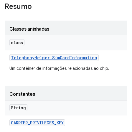
Resumo
Classes aninhadas
class
Telephony
Helper
.
Sim
Card
Information
Um contêiner de informações relacionadas ao chip.
Constantes
String
CARRIER
_
PRIVILEGES
_
KEY