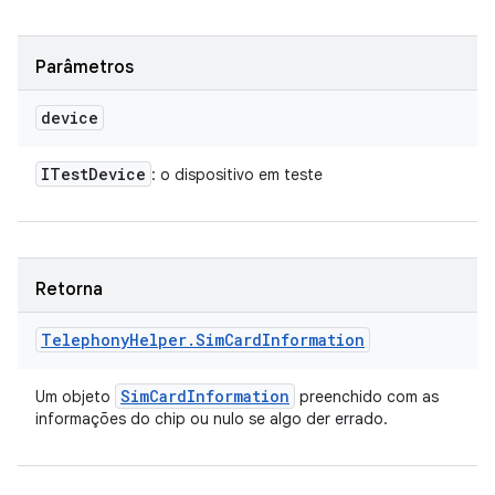
Parâmetros
device
ITest
Device
: o dispositivo em teste
Retorna
Telephony
Helper
.
Sim
Card
Information
Sim
Card
Information
Um objeto
preenchido com as
informações do chip ou nulo se algo der errado.