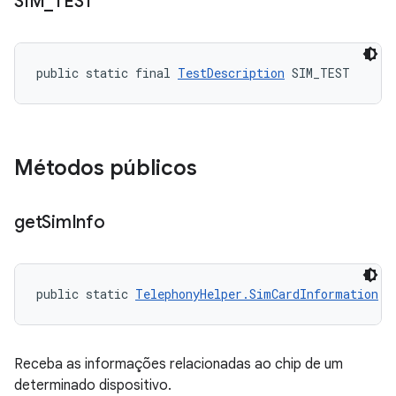
SIM
_
TEST
public static final 
TestDescription
 SIM_TEST
Métodos públicos
get
Sim
Info
public static 
TelephonyHelper.SimCardInformation
 g
Receba as informações relacionadas ao chip de um
determinado dispositivo.