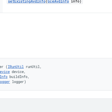
set
Existing
Avd
Info
(
Gce
Avd
Info
info)
er (
IRunUtil
 runUtil, 

evice
 device, 

Info
 buildInfo, 

ogger
 logger)