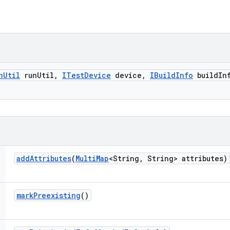
n
Util
run
Util
,
ITest
Device
device
,
IBuild
Info
build
In
add
Attributes
(
Multi
Map
<String
,
String> attributes)
mark
Preexisting
()