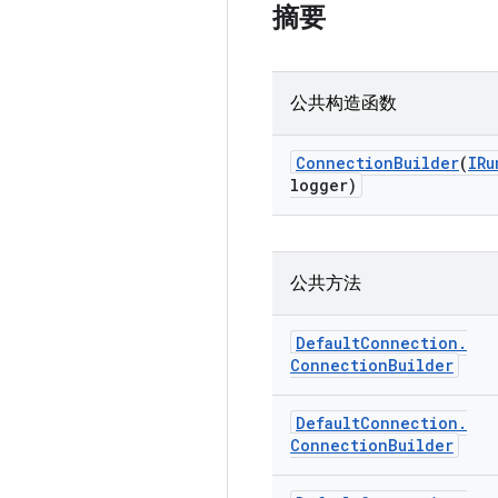
摘要
公共构造函数
Connection
Builder
(
IRu
logger)
公共方法
Default
Connection
.
Connection
Builder
Default
Connection
.
Connection
Builder