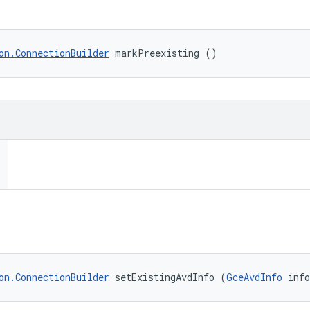
on.ConnectionBuilder
 markPreexisting ()
on.ConnectionBuilder
 setExistingAvdInfo (
GceAvdInfo
 inf