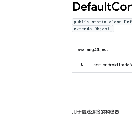
Default
Con
public static class De
extends Object
java.lang.Object
↳
com.android.tradef
用于描述连接的构建器。