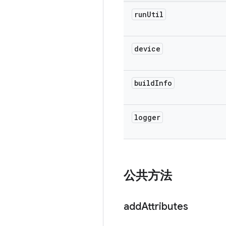
run
Util
device
build
Info
logger
公共方法
add
Attributes