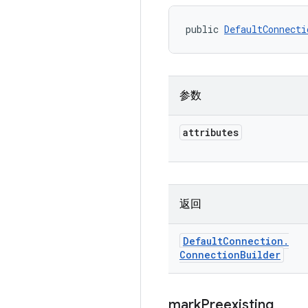
public 
DefaultConnecti
参数
attributes
返回
Default
Connection
.
Connection
Builder
mark
Preexisting