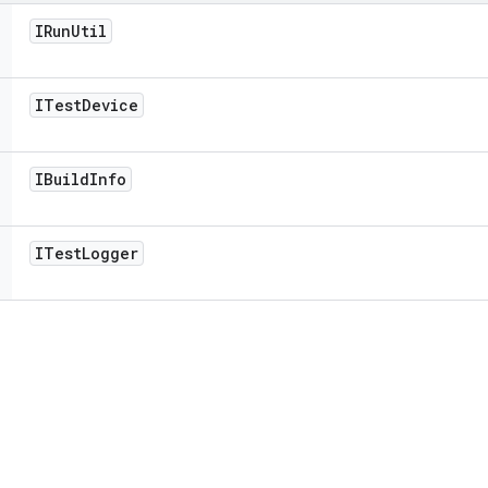
IRun
Util
ITest
Device
IBuild
Info
ITest
Logger