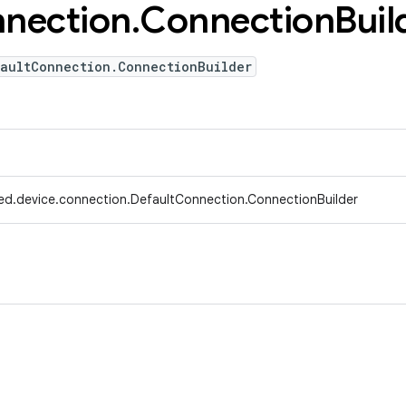
nection
.
Connection
Buil
faultConnection.ConnectionBuilder
ed.device.connection.DefaultConnection.ConnectionBuilder