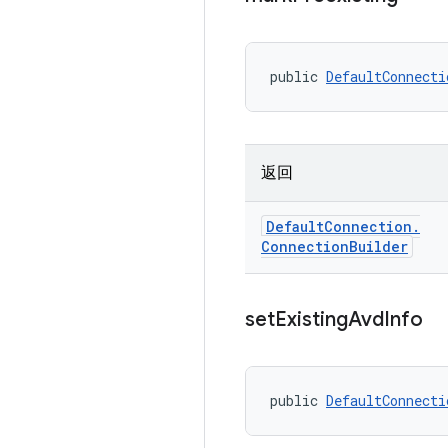
public 
DefaultConnecti
返回
Default
Connection
.
Connection
Builder
set
Existing
Avd
Info
public 
DefaultConnecti