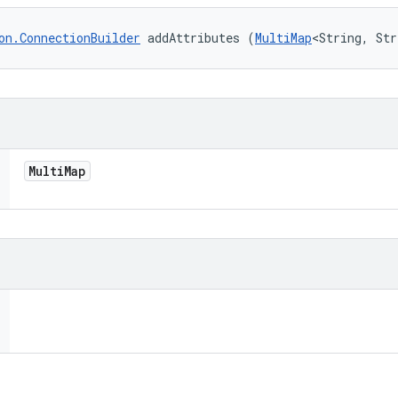
on.ConnectionBuilder
 addAttributes (
MultiMap
<String, Str
Multi
Map