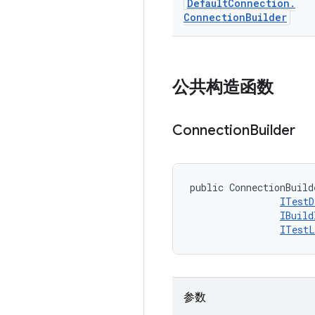
Default
Connection
.
Connection
Builder
公共构造函数
Connection
Builder
public ConnectionBuild
ITestD
IBuild
ITestL
参数