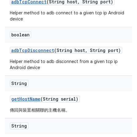
adb
Tcp
Connect
(String host
,
String port)
Helper method to adb connect to a given tcp ip Android
device
boolean
adb
Tcp
Disconnect
(String host
,
String port)
Helper method to adb disconnect from a given tcp ip
Android device
String
get
Host
Name
(String serial)
傳回與裝置相關聯的主機名稱。
String