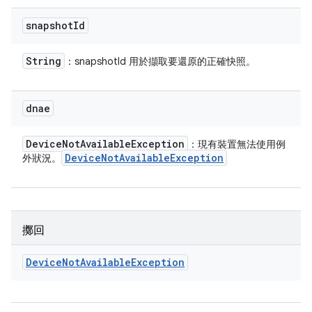
snapshot
Id
String
：snapshotId 用於擷取要還原的正確快照。
dnae
Device
Not
Available
Exception
：現有裝置無法使用例
Device
Not
Available
Exception
外狀況。
擲回
Device
Not
Available
Exception