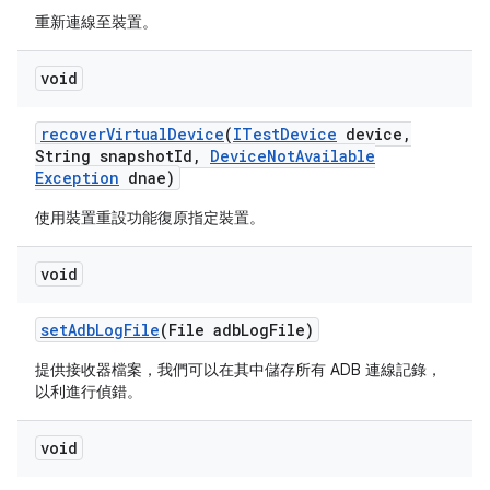
重新連線至裝置。
void
recover
Virtual
Device
(
ITest
Device
device
,
String snapshot
Id
,
Device
Not
Available
Exception
dnae)
使用裝置重設功能復原指定裝置。
void
set
Adb
Log
File
(File adb
Log
File)
提供接收器檔案，我們可以在其中儲存所有 ADB 連線記錄，
以利進行偵錯。
void