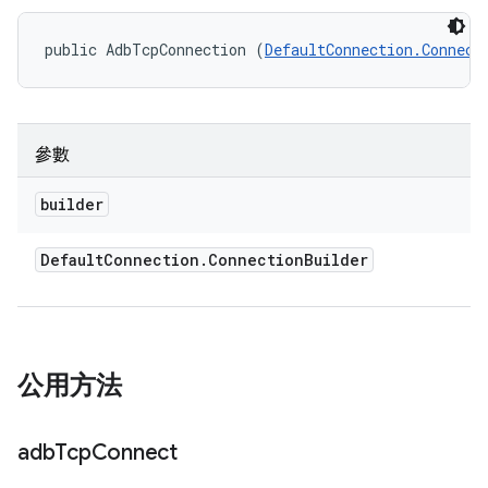
public AdbTcpConnection (
DefaultConnection.Connect
參數
builder
Default
Connection
.
Connection
Builder
公用方法
adb
Tcp
Connect