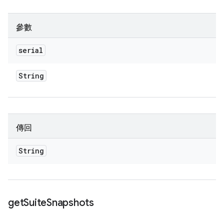
參數
serial
String
傳回
String
get
Suite
Snapshots