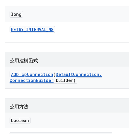
long
RETRY
_
INTERVAL
_
MS
公用建構函式
Adb
Tcp
Connection
(
Default
Connection
.
Connection
Builder
builder)
公用方法
boolean