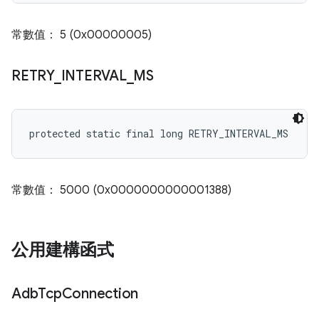
常數值： 5 (0x00000005)
RETRY
_
INTERVAL
_
MS
protected static final long RETRY_INTERVAL_MS
常數值： 5000 (0x0000000000001388)
公用建構函式
Adb
Tcp
Connection