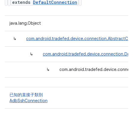
extends
DefaultConnection
java.lang.Object
↳
com.android.tradefed.device.connection.AbstractCon
↳
com.android.tradefed.device.connection.Def
↳
com.android.tradefed.device.conne
已知的直接子類別
AdbSshConnection