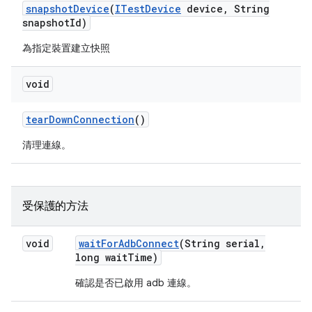
snapshot
Device
(
ITest
Device
device
,
String
snapshot
Id)
為指定裝置建立快照
void
tear
Down
Connection
()
清理連線。
受保護的方法
void
wait
For
Adb
Connect
(String serial
,
long wait
Time)
確認是否已啟用 adb 連線。