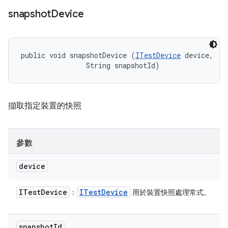
snapshot
Device
public void snapshotDevice (
ITestDevice
 device, 

                String snapshotId)
擷取指定裝置的快照
參數
device
ITest
Device
ITest
Device
：
用於裝置快照處理常式。
snapshot
Id