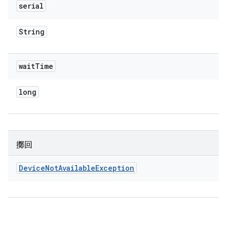
serial
String
wait
Time
long
擲回
Device
Not
Available
Exception