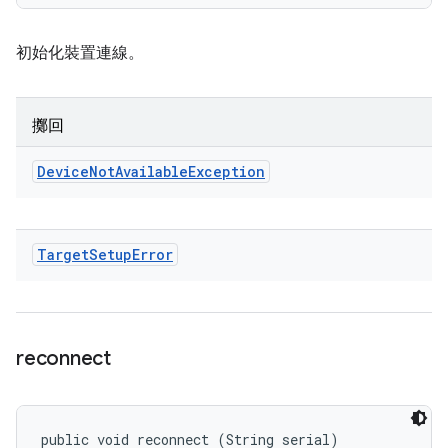
初始化裝置連線。
擲回
Device
Not
Available
Exception
Target
Setup
Error
reconnect
public void reconnect (String serial)