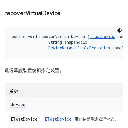
recover
Virtual
Device
public void recoverVirtualDevice (
ITestDevice
 devic
                String snapshotId, 

DeviceNotAvailableException
 dnae)
透過重設裝置復原指定裝置。
參數
device
ITest
Device
ITest
Device
：
用於裝置重設處理常式。