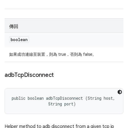
傳回
boolean
如果成功連線至裝置，則為 true，否則為 false。
adb
Tcp
Disconnect
public boolean adbTcpDisconnect (String host, 

                String port)
Helper method to adb disconnect from a given tcp ip