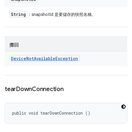
String
：snapshotId 是要儲存的快照名稱。
擲回
Device
Not
Available
Exception
tear
Down
Connection
public void tearDownConnection ()