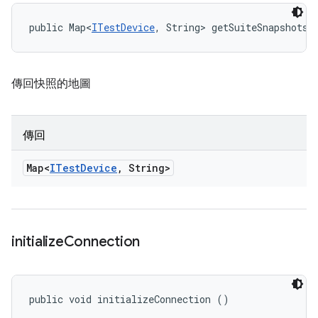
public Map<
ITestDevice
, String> getSuiteSnapshots 
傳回快照的地圖
傳回
Map<
ITest
Device
,
String>
initialize
Connection
public void initializeConnection ()