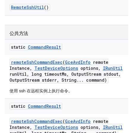
Remote
Ssh
Util
()
公共方法
static
Command
Result
remote
Ssh
Command
Exec
(
Gce
Avd
Info
remote
Instance
,
Test
Device
Options
options
,
IRun
Util
run
Util
,
long timeout
Ms
,
Output
Stream stdout
,
Output
Stream stderr
,
String
.
.
.
command)
使用 ssh 在远程实例上执行命令。
static
Command
Result
remote
Ssh
Command
Exec
(
Gce
Avd
Info
remote
Instance
,
Test
Device
Options
options
,
IRun
Util