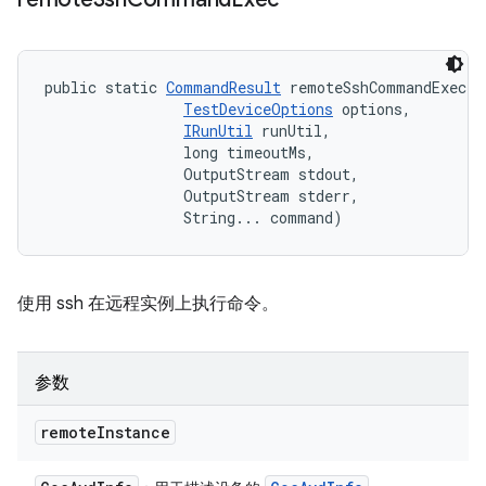
public static 
CommandResult
 remoteSshCommandExec (
TestDeviceOptions
 options, 

IRunUtil
 runUtil, 

                long timeoutMs, 

                OutputStream stdout, 

                OutputStream stderr, 

                String... command)
使用 ssh 在远程实例上执行命令。
参数
remote
Instance