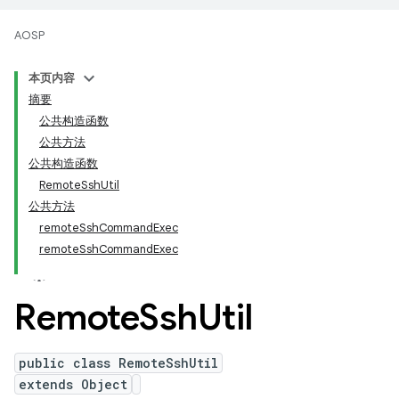
AOSP
本页内容
摘要
公共构造函数
公共方法
公共构造函数
RemoteSshUtil
公共方法
remoteSshCommandExec
remoteSshCommandExec
Remote
Ssh
Util
public class RemoteSshUtil
extends Object