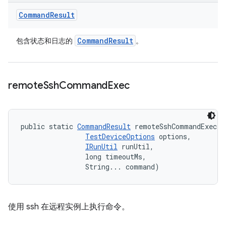
Command
Result
Command
Result
包含状态和日志的
。
remote
Ssh
Command
Exec
public static 
CommandResult
 remoteSshCommandExec (
TestDeviceOptions
 options, 

IRunUtil
 runUtil, 

                long timeoutMs, 

                String... command)
使用 ssh 在远程实例上执行命令。