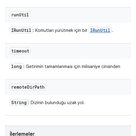
run
Util
IRun
Util
IRun
Util
: Komutları yürütmek için bir
.
timeout
long
: Getirimin tamamlanması için milisaniye cinsinden
remote
Dir
Path
String
: Dizinin bulunduğu uzak yol.
İlerlemeler