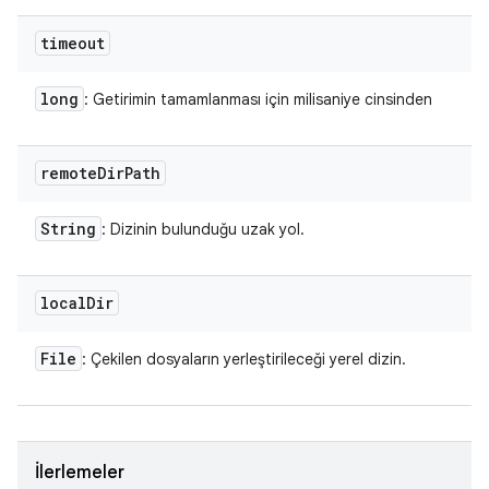
timeout
long
: Getirimin tamamlanması için milisaniye cinsinden
remote
Dir
Path
String
: Dizinin bulunduğu uzak yol.
local
Dir
File
: Çekilen dosyaların yerleştirileceği yerel dizin.
İlerlemeler