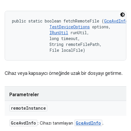
public static boolean fetchRemoteFile (
GceAvdInfo
 
TestDeviceOptions
 options, 

IRunUtil
 runUtil, 

                long timeout, 

                String remoteFilePath, 

                File localFile)
Cihaz veya kapsayıcı örneğinde uzak bir dosyayı getirme.
Parametreler
remote
Instance
Gce
Avd
Info
Gce
Avd
Info
: Cihazı tanımlayan
.