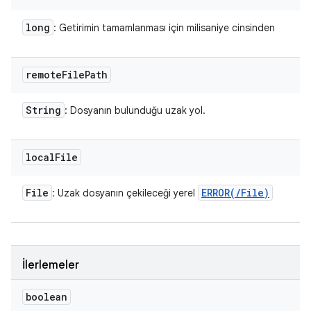
long
: Getirimin tamamlanması için milisaniye cinsinden
remote
File
Path
String
: Dosyanın bulunduğu uzak yol.
local
File
File
ERROR(
/
File)
: Uzak dosyanın çekileceği yerel
İlerlemeler
boolean