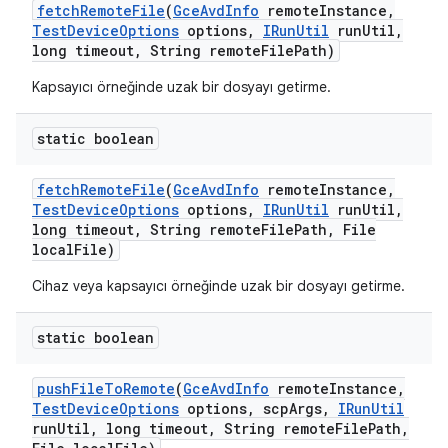
fetch
Remote
File
(
Gce
Avd
Info
remote
Instance
,
Test
Device
Options
options
,
IRun
Util
run
Util
,
long timeout
,
String remote
File
Path)
Kapsayıcı örneğinde uzak bir dosyayı getirme.
static boolean
fetch
Remote
File
(
Gce
Avd
Info
remote
Instance
,
Test
Device
Options
options
,
IRun
Util
run
Util
,
long timeout
,
String remote
File
Path
,
File
local
File)
Cihaz veya kapsayıcı örneğinde uzak bir dosyayı getirme.
static boolean
push
File
To
Remote
(
Gce
Avd
Info
remote
Instance
,
Test
Device
Options
options
,
scp
Args
,
IRun
Util
run
Util
,
long timeout
,
String remote
File
Path
,