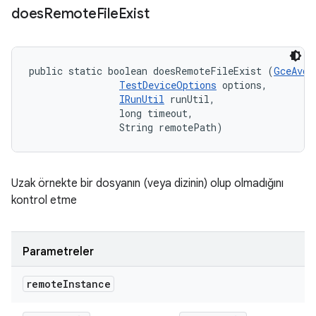
does
Remote
File
Exist
public static boolean doesRemoteFileExist (
GceAvdI
TestDeviceOptions
 options, 

IRunUtil
 runUtil, 

                long timeout, 

                String remotePath)
Uzak örnekte bir dosyanın (veya dizinin) olup olmadığını
kontrol etme
Parametreler
remote
Instance