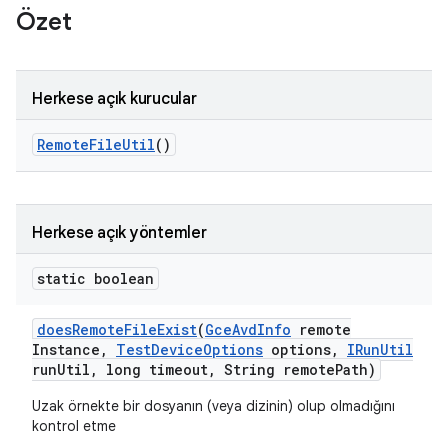
Özet
Herkese açık kurucular
Remote
File
Util
()
Herkese açık yöntemler
static boolean
does
Remote
File
Exist
(
Gce
Avd
Info
remote
Instance
,
Test
Device
Options
options
,
IRun
Util
run
Util
,
long timeout
,
String remote
Path)
Uzak örnekte bir dosyanın (veya dizinin) olup olmadığını
kontrol etme