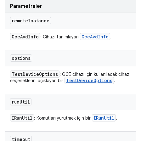
Parametreler
remote
Instance
Gce
Avd
Info
Gce
Avd
Info
: Cihazı tanımlayan
.
options
Test
Device
Options
: GCE cihazı için kullanılacak cihaz
Test
Device
Options
seçeneklerini açıklayan bir
.
run
Util
IRun
Util
IRun
Util
: Komutları yürütmek için bir
.
timeout