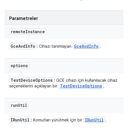
Parametreler
remote
Instance
Gce
Avd
Info
Gce
Avd
Info
: Cihazı tanımlayan
.
options
Test
Device
Options
: GCE cihazı için kullanılacak cihaz
Test
Device
Options
seçeneklerini açıklayan bir
.
run
Util
IRun
Util
IRun
Util
: Komutları yürütmek için bir
.