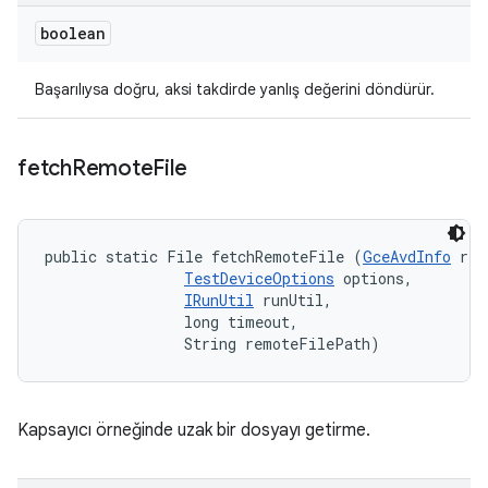
boolean
Başarılıysa doğru, aksi takdirde yanlış değerini döndürür.
fetch
Remote
File
public static File fetchRemoteFile (
GceAvdInfo
 rem
TestDeviceOptions
 options, 

IRunUtil
 runUtil, 

                long timeout, 

                String remoteFilePath)
Kapsayıcı örneğinde uzak bir dosyayı getirme.