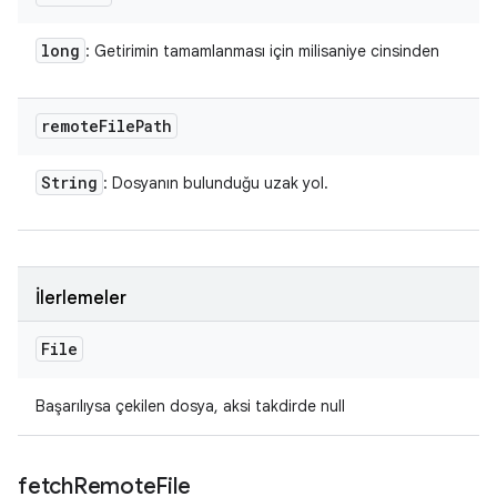
long
: Getirimin tamamlanması için milisaniye cinsinden
remote
File
Path
String
: Dosyanın bulunduğu uzak yol.
İlerlemeler
File
Başarılıysa çekilen dosya, aksi takdirde null
fetch
Remote
File