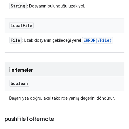
String
: Dosyanın bulunduğu uzak yol.
local
File
File
ERROR(
/
File)
: Uzak dosyanın çekileceği yerel
İlerlemeler
boolean
Başarılıysa doğru, aksi takdirde yanlış değerini döndürür.
push
File
To
Remote