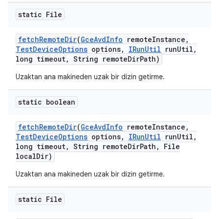
static File
fetch
Remote
Dir
(
Gce
Avd
Info
remote
Instance
,
Test
Device
Options
options
,
IRun
Util
run
Util
,
long timeout
,
String remote
Dir
Path)
Uzaktan ana makineden uzak bir dizin getirme.
static boolean
fetch
Remote
Dir
(
Gce
Avd
Info
remote
Instance
,
Test
Device
Options
options
,
IRun
Util
run
Util
,
long timeout
,
String remote
Dir
Path
,
File
local
Dir)
Uzaktan ana makineden uzak bir dizin getirme.
static File