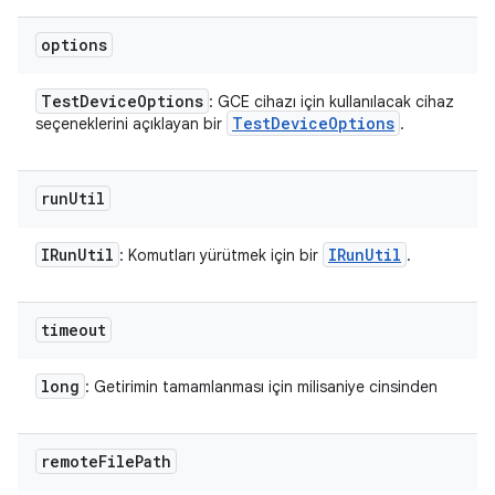
options
Test
Device
Options
: GCE cihazı için kullanılacak cihaz
Test
Device
Options
seçeneklerini açıklayan bir
.
run
Util
IRun
Util
IRun
Util
: Komutları yürütmek için bir
.
timeout
long
: Getirimin tamamlanması için milisaniye cinsinden
remote
File
Path