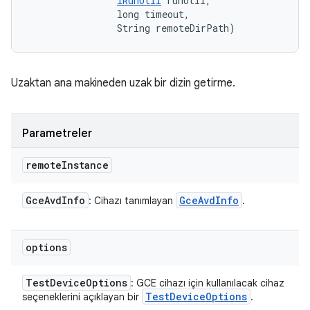
IRunUtil
 runUtil, 

                long timeout, 

                String remoteDirPath)
Uzaktan ana makineden uzak bir dizin getirme.
Parametreler
remote
Instance
Gce
Avd
Info
Gce
Avd
Info
: Cihazı tanımlayan
.
options
Test
Device
Options
: GCE cihazı için kullanılacak cihaz
Test
Device
Options
seçeneklerini açıklayan bir
.