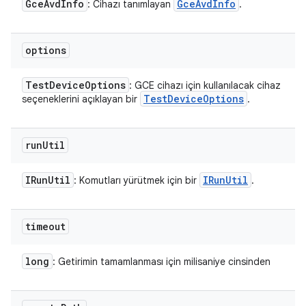
Gce
Avd
Info
Gce
Avd
Info
: Cihazı tanımlayan
.
options
Test
Device
Options
: GCE cihazı için kullanılacak cihaz
Test
Device
Options
seçeneklerini açıklayan bir
.
run
Util
IRun
Util
IRun
Util
: Komutları yürütmek için bir
.
timeout
long
: Getirimin tamamlanması için milisaniye cinsinden