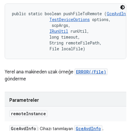
public static boolean pushFileToRemote (
GceAvdInfo
TestDeviceOptions
 options, 

 scpArgs, 

IRunUtil
 runUtil, 

                long timeout, 

                String remoteFilePath, 

                File localFile)
Yerel ana makineden uzak örneğe
ERROR(/File)
gönderme
Parametreler
remote
Instance
Gce
Avd
Info
Gce
Avd
Info
: Cihazı tanımlayan
.