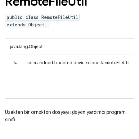
Remote
File
Util
public class RemoteFileUtil
extends Object
java.lang.Object
↳
com.android.tradefed.device.cloud.RemoteFileUtil
Uzaktan bir örnekten dosyayı işleyen yardımcı program
sınıfı