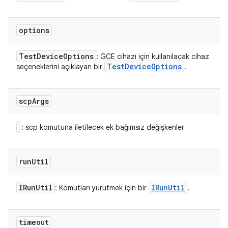
options
Test
Device
Options
: GCE cihazı için kullanılacak cihaz
Test
Device
Options
seçeneklerini açıklayan bir
.
scp
Args
: scp komutuna iletilecek ek bağımsız değişkenler
run
Util
IRun
Util
IRun
Util
: Komutları yürütmek için bir
.
timeout