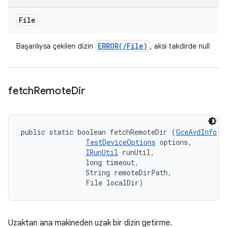
File
ERROR(
/
File)
Başarılıysa çekilen dizin
, aksi takdirde null
fetch
Remote
Dir
public static boolean fetchRemoteDir (
GceAvdInfo
 r
TestDeviceOptions
 options, 

IRunUtil
 runUtil, 

                long timeout, 

                String remoteDirPath, 

                File localDir)
Uzaktan ana makineden uzak bir dizin getirme.