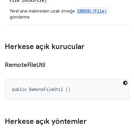
File local
File)
ERROR(/File)
Yerel ana makineden uzak örneğe
gönderme
Herkese açık kurucular
Remote
File
Util
public RemoteFileUtil ()
Herkese açık yöntemler