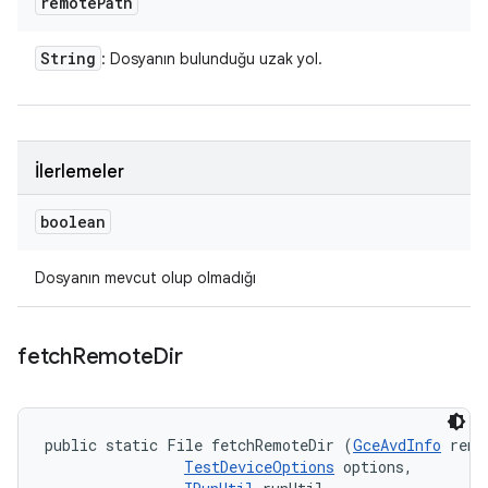
remote
Path
String
: Dosyanın bulunduğu uzak yol.
İlerlemeler
boolean
Dosyanın mevcut olup olmadığı
fetch
Remote
Dir
public static File fetchRemoteDir (
GceAvdInfo
 remo
TestDeviceOptions
 options, 
