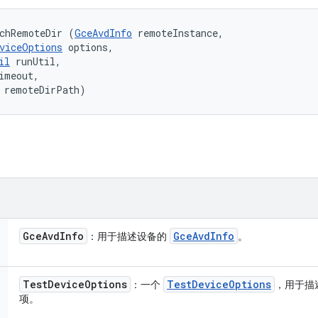
chRemoteDir (
GceAvdInfo
 remoteInstance, 

viceOptions
 options, 

il
 runUtil, 

imeout, 

 remoteDirPath)
Gce
Avd
Info
Gce
Avd
Info
：用于描述设备的
。
Test
Device
Options
Test
Device
Options
：一个
，用于描
项。