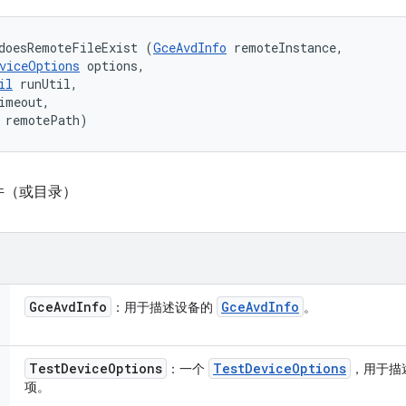
doesRemoteFileExist (
GceAvdInfo
 remoteInstance, 

viceOptions
 options, 

il
 runUtil, 

imeout, 

 remotePath)
件（或目录）
Gce
Avd
Info
Gce
Avd
Info
：用于描述设备的
。
Test
Device
Options
Test
Device
Options
：一个
，用于描
项。