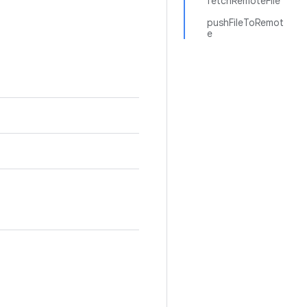
fetchRemoteFile
pushFileToRemot
e