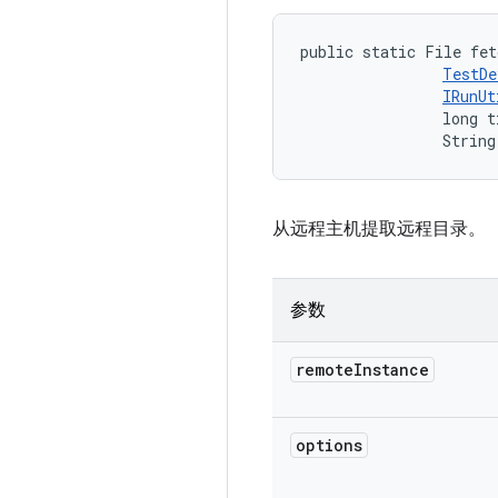
public static File fet
TestDe
IRunUt
                long t
                String
从远程主机提取远程目录。
参数
remote
Instance
options