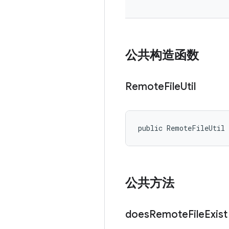
公共构造函数
Remote
File
Util
public RemoteFileUtil
公共方法
does
Remote
File
Exist