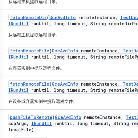
从远程主机提取远程目录。
fetch
Remote
Dir
(
Gce
Avd
Info
remote
Instance
,
Test
De
IRun
Util
run
Util
,
long timeout
,
String remote
Dir
Pa
从远程主机提取远程目录。
fetch
Remote
File
(
Gce
Avd
Info
remote
Instance
,
Test
D
IRun
Util
run
Util
,
long timeout
,
String remote
File
P
在容器实例中提取远程文件。
fetch
Remote
File
(
Gce
Avd
Info
remote
Instance
,
Test
D
IRun
Util
run
Util
,
long timeout
,
String remote
File
P
在设备或容器实例中提取远程文件。
push
File
To
Remote
(
Gce
Avd
Info
remote
Instance
,
Test
scp
Args
,
IRun
Util
run
Util
,
long timeout
,
String re
local
File)