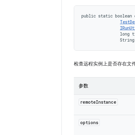
public static boolean 
TestDe
IRunUt
                long t
                String
检查远程实例上是否存在文
参数
remote
Instance
options