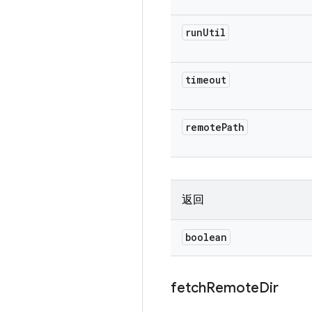
run
Util
timeout
remote
Path
返回
boolean
fetch
Remote
Dir