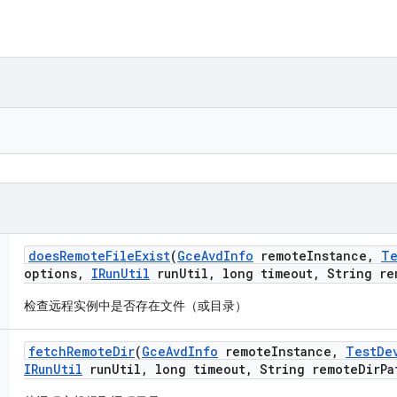
does
Remote
File
Exist
(
Gce
Avd
Info
remote
Instance
,
Te
options
,
IRun
Util
run
Util
,
long timeout
,
String re
检查远程实例中是否存在文件（或目录）
fetch
Remote
Dir
(
Gce
Avd
Info
remote
Instance
,
Test
De
IRun
Util
run
Util
,
long timeout
,
String remote
Dir
Pa