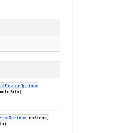
st
Device
Options
mote
Path)
vice
Options
options
,
th)