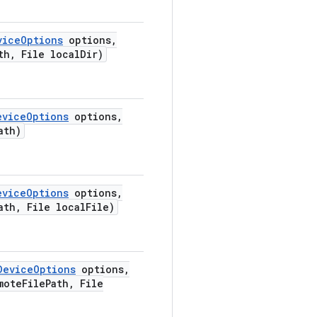
vice
Options
options
,
th
,
File local
Dir)
evice
Options
options
,
ath)
evice
Options
options
,
ath
,
File local
File)
Device
Options
options
,
mote
File
Path
,
File