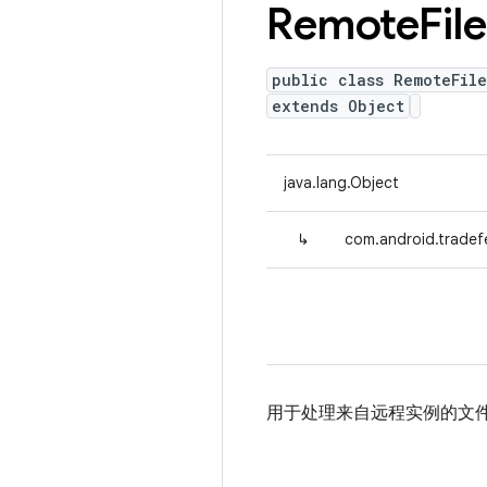
Remote
File
public class RemoteFile
extends Object
java.lang.Object
↳
com.android.tradefe
用于处理来自远程实例的文