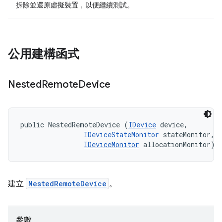
拆除並還原虛擬裝置，以便繼續測試。
公用建構函式
Nested
Remote
Device
public NestedRemoteDevice (
IDevice
 device, 

IDeviceStateMonitor
 stateMonitor, 

IDeviceMonitor
 allocationMonitor)
建立
NestedRemoteDevice
。
參數