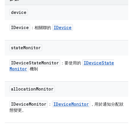
device
IDevice
IDevice
：相關聯的
state
Monitor
IDevice
State
Monitor
IDevice
State
：要使用的
Monitor
機制
allocation
Monitor
IDevice
Monitor
IDevice
Monitor
：
，用於通知分配狀
態變更。