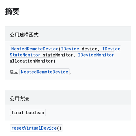
摘要
公用建構函式
Nested
Remote
Device
(
IDevice
device
,
IDevice
State
Monitor
state
Monitor
,
IDevice
Monitor
allocation
Monitor)
NestedRemoteDevice
建立
。
公用方法
final boolean
reset
Virtual
Device
()