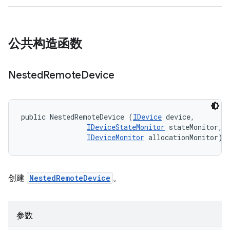
公共构造函数
Nested
Remote
Device
public NestedRemoteDevice (
IDevice
 device, 

IDeviceStateMonitor
 stateMonitor, 

IDeviceMonitor
 allocationMonitor)
创建
NestedRemoteDevice
。
参数