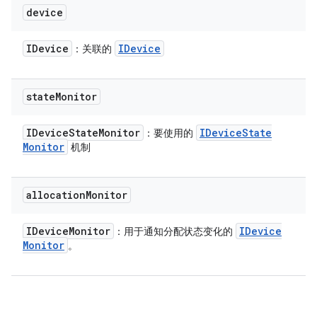
device
IDevice
IDevice
：关联的
state
Monitor
IDevice
State
Monitor
IDevice
State
：要使用的
Monitor
机制
allocation
Monitor
IDevice
Monitor
IDevice
：用于通知分配状态变化的
Monitor
。