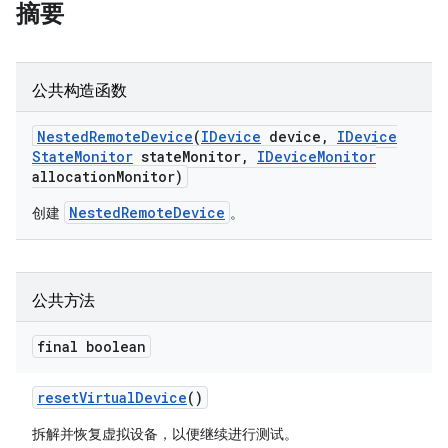
摘要
公共构造函数
Nested
Remote
Device
(
IDevice
device
,
IDevice
State
Monitor
state
Monitor
,
IDevice
Monitor
allocation
Monitor)
NestedRemoteDevice
创建
。
公共方法
final boolean
reset
Virtual
Device
()
拆解并恢复虚拟设备，以便继续进行测试。