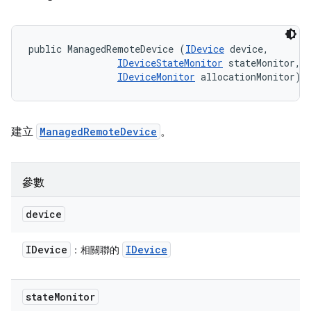
public ManagedRemoteDevice (
IDevice
 device, 

IDeviceStateMonitor
 stateMonitor, 

IDeviceMonitor
 allocationMonitor)
建立
ManagedRemoteDevice
。
參數
device
IDevice
IDevice
：相關聯的
state
Monitor