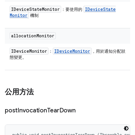
IDevice
State
Monitor
IDevice
State
：要使用的
Monitor
機制
allocation
Monitor
IDevice
Monitor
IDevice
Monitor
：
，用於通知分配狀
態變更。
公用方法
post
Invocation
Tear
Down
public void postInvocationTearDown (Throwable exce