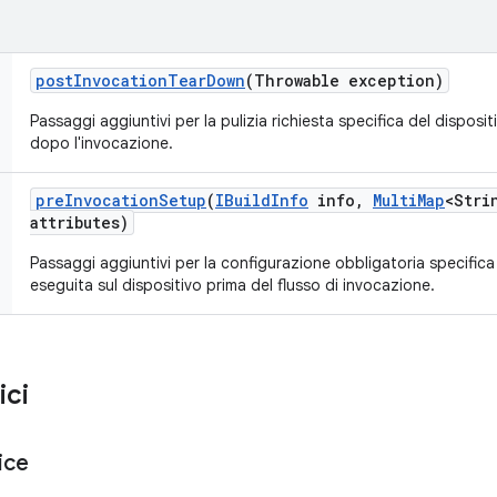
post
Invocation
Tear
Down
(Throwable exception)
Passaggi aggiuntivi per la pulizia richiesta specifica del disposi
dopo l'invocazione.
pre
Invocation
Setup
(
IBuild
Info
info
,
Multi
Map
<Stri
attributes)
Passaggi aggiuntivi per la configurazione obbligatoria specifica
eseguita sul dispositivo prima del flusso di invocazione.
ici
ice