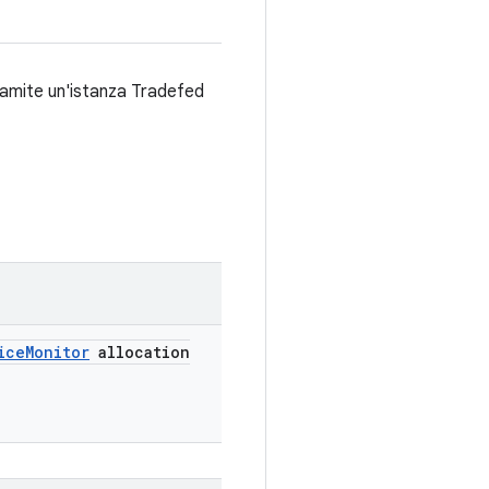
ramite un'istanza Tradefed
ice
Monitor
allocation