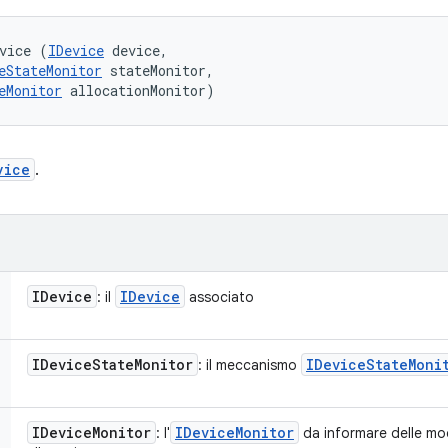
vice (
IDevice
 device, 

eStateMonitor
 stateMonitor, 

eMonitor
 allocationMonitor)
vice
.
IDevice
IDevice
: il
associato
IDevice
State
Monitor
IDevice
State
Moni
: il meccanismo
IDevice
Monitor
IDevice
Monitor
: l'
da informare delle mod