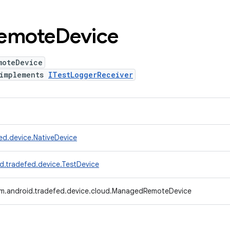
emote
Device
moteDevice
implements
ITestLoggerReceiver
ed.device.NativeDevice
d.tradefed.device.TestDevice
m.android.tradefed.device.cloud.ManagedRemoteDevice