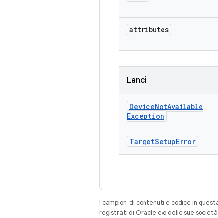
attributes
Lanci
Device
Not
Available
Exception
Target
Setup
Error
I campioni di contenuti e codice in quest
registrati di Oracle e/o delle sue societ