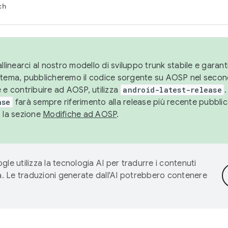
ch
llinearci al nostro modello di sviluppo trunk stabile e garantir
istema, pubblicheremo il codice sorgente su AOSP nel secon
 e contribuire ad AOSP, utilizza
android-latest-release
.
ase
farà sempre riferimento alla release più recente pubbli
a la sezione
Modifiche ad AOSP
.
gle utilizza la tecnologia AI per tradurre i contenuti
ta. Le traduzioni generate dall'AI potrebbero contenere