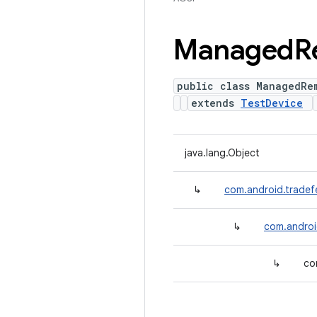
Managed
R
public class ManagedRe
extends
TestDevice
java.lang.Object
↳
com.android.tradef
↳
com.androi
↳
co