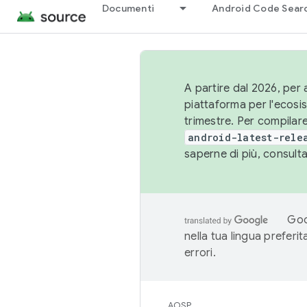
Documenti
Android Code Sear
A partire dal 2026, per a
piattaforma per l'ecos
trimestre. Per compilare
android-latest-rele
saperne di più, consult
Goo
nella tua lingua preferi
errori.
AOSP