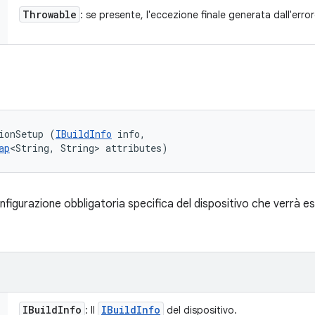
Throwable
: se presente, l'eccezione finale generata dall'erro
ionSetup (
IBuildInfo
 info, 

ap
<String, String> attributes)
nfigurazione obbligatoria specifica del dispositivo che verrà es
IBuild
Info
IBuild
Info
: Il
del dispositivo.