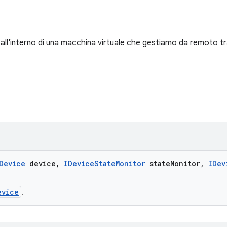
 all'interno di una macchina virtuale che gestiamo da remoto t
Device
device
,
IDevice
State
Monitor
state
Monitor
,
IDev
evice
.