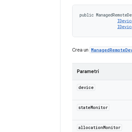
public ManagedRemoteDe
IDevic
IDevic
Crea un
ManagedRemoteDe
Parametri
device
state
Monitor
allocation
Monitor