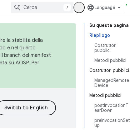
/
Su questa pagina
Riepilogo
e la stabilità della
Costruttori
do e nel quarto
pubblici
 Il branch del manifest
Metodi pubblici
cata su AOSP. Per
Costruttori pubblici
ManagedRemote
Device
Metodi pubblici
postInvocationT
earDown
preInvocationSet
up