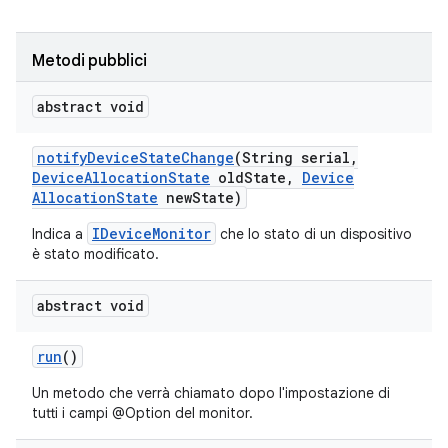
Metodi pubblici
abstract void
notify
Device
State
Change
(String serial
,
Device
Allocation
State
old
State
,
Device
Allocation
State
new
State)
IDeviceMonitor
Indica a
che lo stato di un dispositivo
è stato modificato.
abstract void
run
()
Un metodo che verrà chiamato dopo l'impostazione di
tutti i campi @Option del monitor.