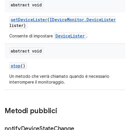
abstract void
set
Device
Lister
(
IDevice
Monitor
.
Device
Lister
lister)
DeviceLister
Consente di impostare
.
abstract void
stop
()
Un metodo che verrà chiamato quando è necessario
interrompere il monitoraggio.
Metodi pubblici
notify
Device
State
Change