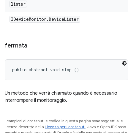
lister
IDevice
Monitor
.
Device
Lister
fermata
public abstract void stop ()
Un metodo che verrà chiamato quando è necessario
interrompere il monitoraggio.
I campioni di contenuti e codice in questa pagina sono soggetti alle
licenze descritte nella
Licenza per i contenuti
. Java e OpenJDK sono
marchi o marchi registrati di Oracle e/o delle sue società consociate.