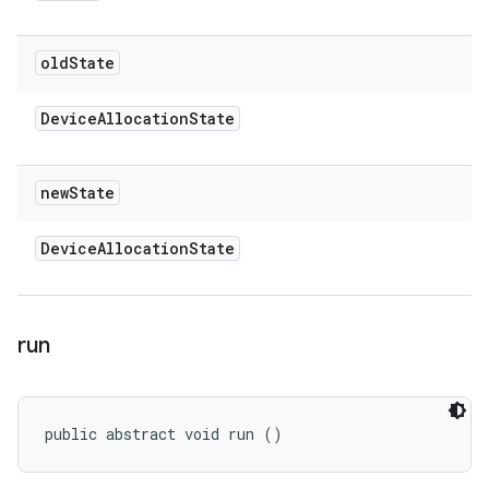
old
State
Device
Allocation
State
new
State
Device
Allocation
State
run
public abstract void run ()