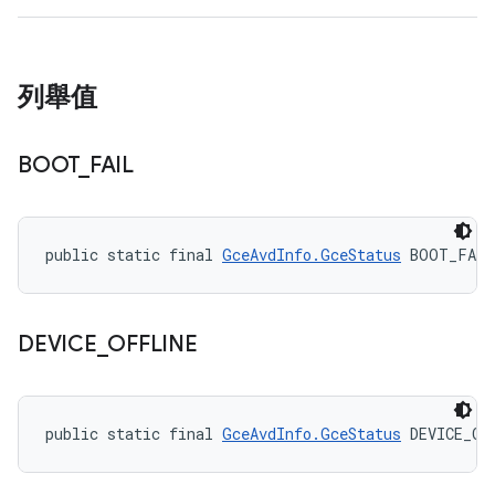
列舉值
BOOT
_
FAIL
public static final 
GceAvdInfo.GceStatus
 BOOT_FAIL
DEVICE
_
OFFLINE
public static final 
GceAvdInfo.GceStatus
 DEVICE_OF