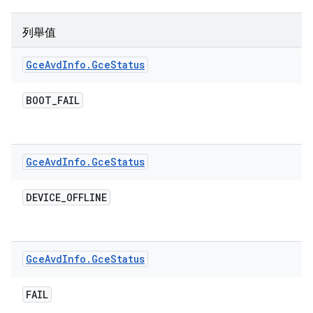
列舉值
Gce
Avd
Info
.
Gce
Status
BOOT
_
FAIL
Gce
Avd
Info
.
Gce
Status
DEVICE
_
OFFLINE
Gce
Avd
Info
.
Gce
Status
FAIL