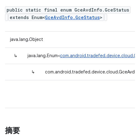
public static final enum GceAvdInfo.GceStatus
extends Enum<
GceAvdInfo.GceStatus
>
java.lang.Object
↳
java.lang.Enum<
com.android.tradefed.device.cloud.G
↳
com.android.tradefed.device.cloud.GceAvdIn
摘要