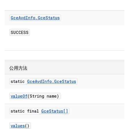
Gce
Avd
Info
.
Gce
Status
SUCCESS
公用方法
static
Gce
Avd
Info
.
Gce
Status
value
Of
(String name)
static final
Gce
Status[]
values
()