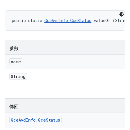
public static 
GceAvdInfo.GceStatus
 valueOf (String
參數
name
String
傳回
Gce
Avd
Info
.
Gce
Status