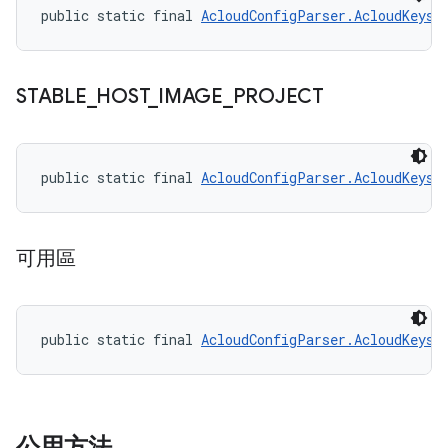
public static final 
AcloudConfigParser.AcloudKeys
 
STABLE
_
HOST
_
IMAGE
_
PROJECT
public static final 
AcloudConfigParser.AcloudKeys
 
可用區
public static final 
AcloudConfigParser.AcloudKeys
 
公用方法