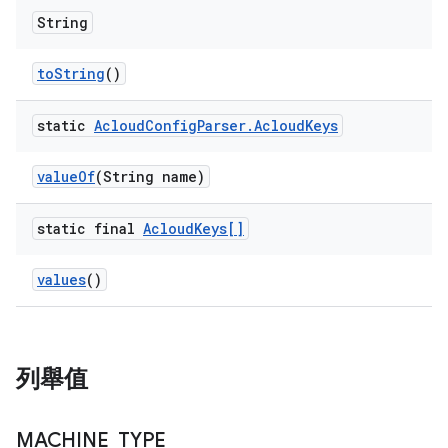
String
to
String
()
static
Acloud
Config
Parser
.
Acloud
Keys
value
Of
(String name)
static final
Acloud
Keys[]
values
()
列舉值
MACHINE
_
TYPE