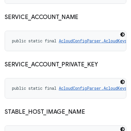
SERVICE
_
ACCOUNT
_
NAME
public static final 
AcloudConfigParser.AcloudKeys
 
SERVICE
_
ACCOUNT
_
PRIVATE
_
KEY
public static final 
AcloudConfigParser.AcloudKeys
 
STABLE
_
HOST
_
IMAGE
_
NAME