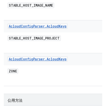
STABLE
_
HOST
_
IMAGE
_
NAME
Acloud
Config
Parser
.
Acloud
Keys
STABLE
_
HOST
_
IMAGE
_
PROJECT
Acloud
Config
Parser
.
Acloud
Keys
ZONE
公用方法