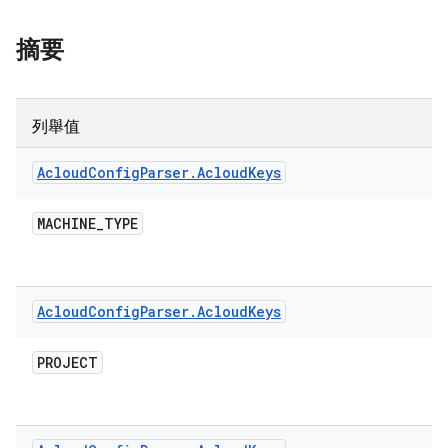
摘要
列舉值
Acloud
Config
Parser
.
Acloud
Keys
MACHINE
_
TYPE
Acloud
Config
Parser
.
Acloud
Keys
PROJECT