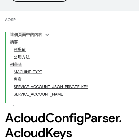
AOSP
這個頁面中的內容
摘要
列舉值
公用方法
列舉值
MACHINE_TYPE
專案
SERVICE_ACCOUNT_JSON_PRIVATE_KEY
SERVICE_ACCOUNT_NAME
Acloud
Config
Parser
.
Acloud
Keys