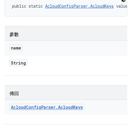
public static 
AcloudConfigParser.AcloudKeys
 valueO
參數
name
String
傳回
Acloud
Config
Parser
.
Acloud
Keys