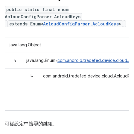
public static final enum
AcloudConfigParser.AcloudKeys
extends Enum<
AcloudConfigParser.AcloudKeys
>
java.lang.Object
↳
java.lang.Enum<
com.android.tradefed.device.cloud.Ac
↳
com.android.tradefed.device.cloud.AcloudCo
可從設定中搜尋的鍵組。