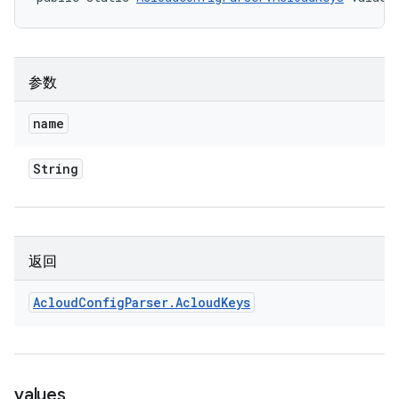
参数
name
String
返回
Acloud
Config
Parser
.
Acloud
Keys
values