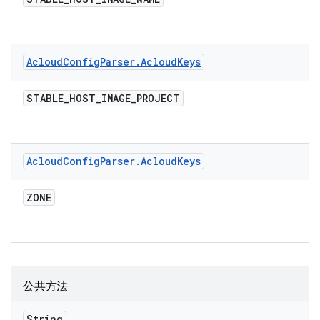
Acloud
Config
Parser
.
Acloud
Keys
STABLE
_
HOST
_
IMAGE
_
PROJECT
Acloud
Config
Parser
.
Acloud
Keys
ZONE
公共方法
String