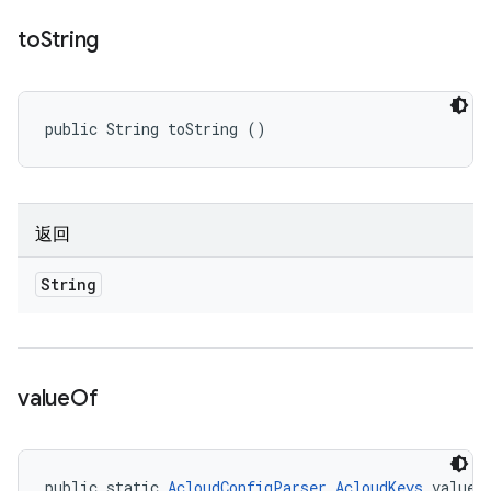
to
String
public String toString ()
返回
String
value
Of
public static 
AcloudConfigParser.AcloudKeys
 valueO