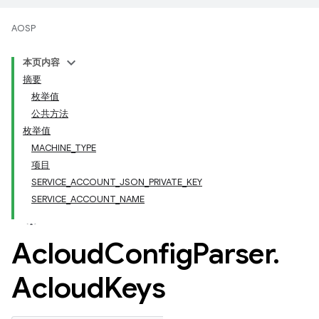
AOSP
本页内容
摘要
枚举值
公共方法
枚举值
MACHINE_TYPE
项目
SERVICE_ACCOUNT_JSON_PRIVATE_KEY
SERVICE_ACCOUNT_NAME
Acloud
Config
Parser
.
Acloud
Keys