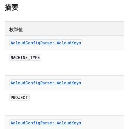
摘要
枚举值
Acloud
Config
Parser
.
Acloud
Keys
MACHINE
_
TYPE
Acloud
Config
Parser
.
Acloud
Keys
PROJECT
Acloud
Config
Parser
.
Acloud
Keys