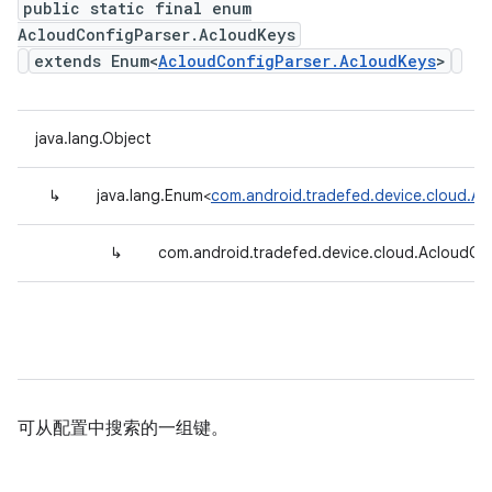
public static final enum
AcloudConfigParser.AcloudKeys
extends Enum<
AcloudConfigParser.AcloudKeys
>
java.lang.Object
↳
java.lang.Enum<
com.android.tradefed.device.cloud.Ac
↳
com.android.tradefed.device.cloud.AcloudCo
可从配置中搜索的一组键。