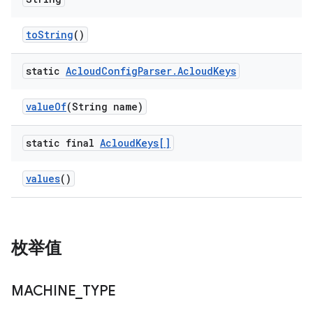
to
String
()
static
Acloud
Config
Parser
.
Acloud
Keys
value
Of
(String name)
static final
Acloud
Keys[]
values
()
枚举值
MACHINE
_
TYPE