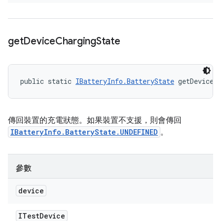
get
Device
Charging
State
public static 
IBatteryInfo.BatteryState
 getDeviceC
傳回裝置的充電狀態。如果裝置不支援，則會傳回
IBatteryInfo.BatteryState.UNDEFINED
。
參數
device
ITest
Device