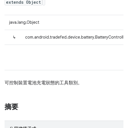
extends Object
java.lang.Object
↳
com.android.tradefed.device.battery.BatteryController
可控制裝置電池充電狀態的工具類別。
摘要