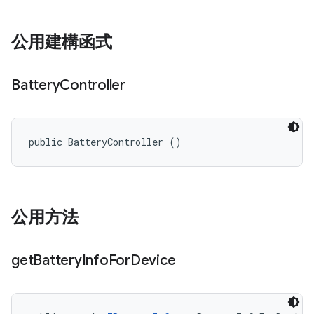
公用建構函式
Battery
Controller
public BatteryController ()
公用方法
get
Battery
Info
For
Device