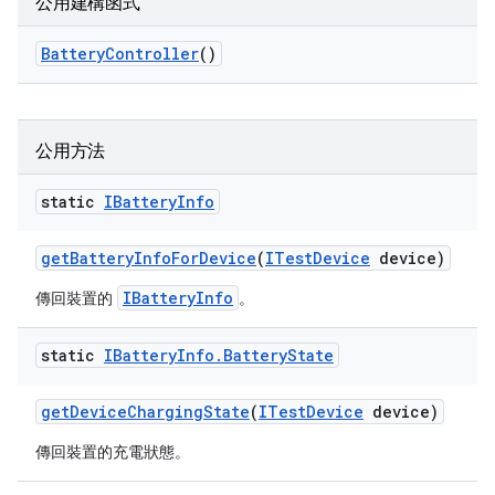
公用建構函式
Battery
Controller
()
公用方法
static
IBattery
Info
get
Battery
Info
For
Device
(
ITest
Device
device)
IBatteryInfo
傳回裝置的
。
static
IBattery
Info
.
Battery
State
get
Device
Charging
State
(
ITest
Device
device)
傳回裝置的充電狀態。