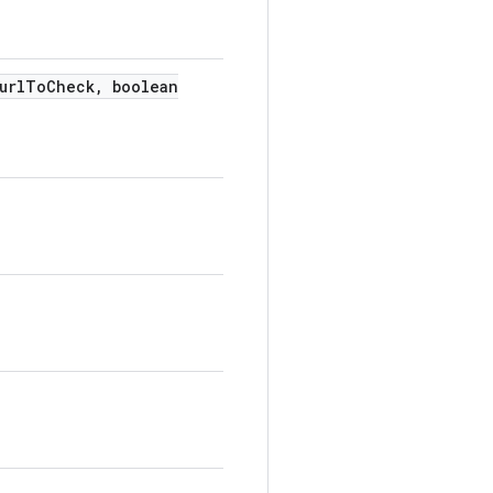
url
To
Check
,
boolean