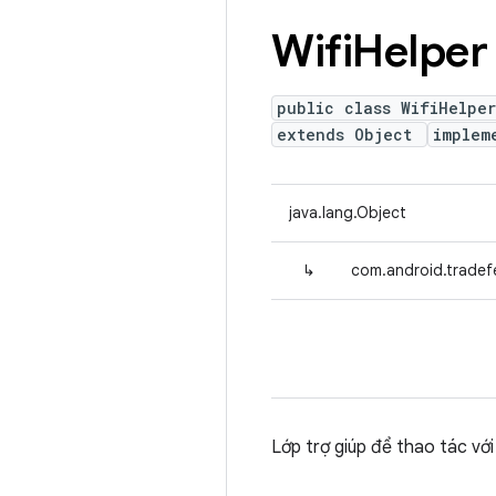
Wifi
Helper
public class WifiHelper
extends Object
implem
java.lang.Object
↳
com.android.tradefe
Lớp trợ giúp để thao tác với 