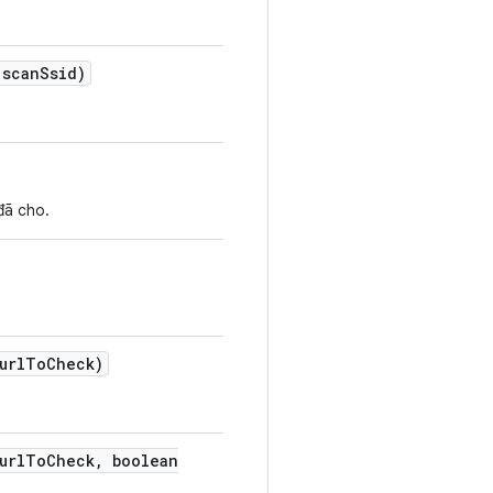
scan
Ssid)
đã cho.
url
To
Check)
url
To
Check
,
boolean