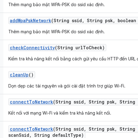
Thêm mạng bảo mật WPA-PSK do ssid xác định.
add
Wpa
Psk
Network
(String ssid
,
String psk
,
boolean 
Thêm mạng bảo mật WPA-PSK do ssid xác định.
check
Connectivity
(String url
To
Check)
Kiểm tra khả năng kết nối bằng cách gửi yêu cầu HTTP đến URL 
clean
Up
()
Dọn dẹp các tài nguyên và gói cài đặt trình trợ giúp Wi-Fi.
connect
To
Network
(String ssid
,
String psk
,
String 
Kết nối với mạng Wi-Fi và kiểm tra khả năng kết nối.
connect
To
Network
(String ssid
,
String psk
,
String 
scan
Ssid
,
String default
Type)