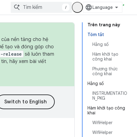
/
Trên trang này
Tóm tắt
h của nền tảng cho hệ
Hằng số
 Để tạo và đóng góp cho
t-release
sẽ luôn tham
Hàm khởi tạo
công khai
in, hãy xem bài viết
Phương thức
công khai
Hằng số
INSTRUMENTATIO
N_PKG
Hàm khởi tạo công
khai
WifiHelper
WifiHelper