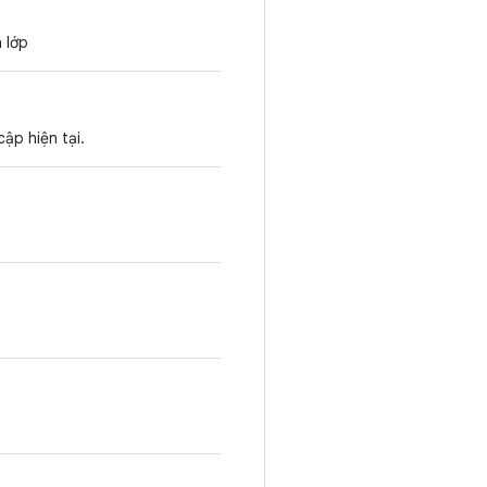
n lớp
ập hiện tại.