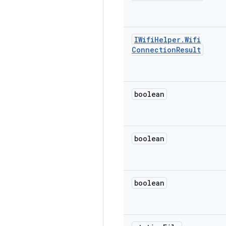
IWifi
Helper
.
Wifi
Connection
Result
boolean
boolean
boolean