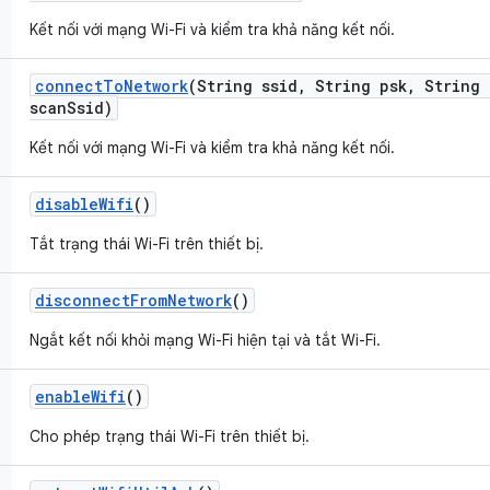
Kết nối với mạng Wi-Fi và kiểm tra khả năng kết nối.
connect
To
Network
(String ssid
,
String psk
,
String 
scan
Ssid)
Kết nối với mạng Wi-Fi và kiểm tra khả năng kết nối.
disable
Wifi
()
Tắt trạng thái Wi-Fi trên thiết bị.
disconnect
From
Network
()
Ngắt kết nối khỏi mạng Wi-Fi hiện tại và tắt Wi-Fi.
enable
Wifi
()
Cho phép trạng thái Wi-Fi trên thiết bị.