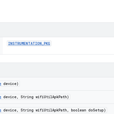
INSTRUMENTATION
_
PKG
e
device)
e
device
,
String wifi
Util
Apk
Path)
e
device
,
String wifi
Util
Apk
Path
,
boolean do
Setup)