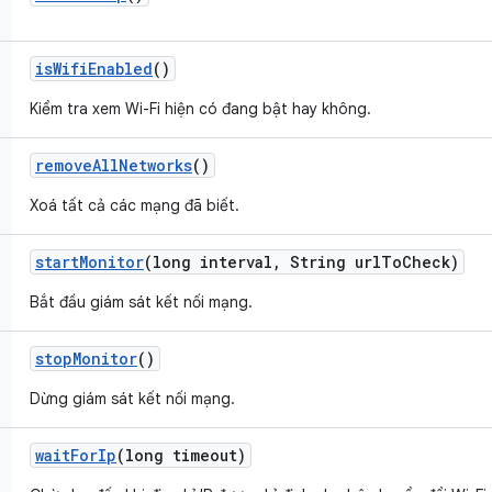
is
Wifi
Enabled
()
Kiểm tra xem Wi-Fi hiện có đang bật hay không.
remove
All
Networks
()
Xoá tất cả các mạng đã biết.
start
Monitor
(long interval
,
String url
To
Check)
Bắt đầu giám sát kết nối mạng.
stop
Monitor
()
Dừng giám sát kết nối mạng.
wait
For
Ip
(long timeout)