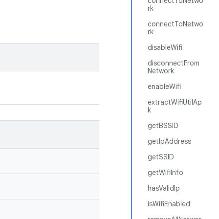
connectToNetwo
rk
connectToNetwo
rk
disableWifi
disconnectFrom
Network
enableWifi
extractWifiUtilAp
k
getBSSID
getIpAddress
getSSID
getWifiInfo
hasValidIp
isWifiEnabled