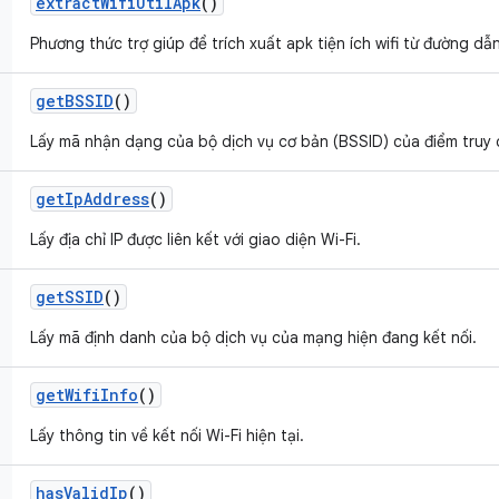
extract
Wifi
Util
Apk
()
Phương thức trợ giúp để trích xuất apk tiện ích wifi từ đường dẫ
get
BSSID
()
Lấy mã nhận dạng của bộ dịch vụ cơ bản (BSSID) của điểm truy c
get
Ip
Address
()
Lấy địa chỉ IP được liên kết với giao diện Wi-Fi.
get
SSID
()
Lấy mã định danh của bộ dịch vụ của mạng hiện đang kết nối.
get
Wifi
Info
()
Lấy thông tin về kết nối Wi-Fi hiện tại.
has
Valid
Ip
()