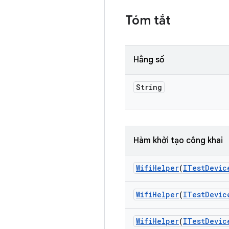
Tóm tắt
Hằng số
String
Hàm khởi tạo công khai
Wifi
Helper
(
ITest
Devic
Wifi
Helper
(
ITest
Devic
Wifi
Helper
(
ITest
Devic