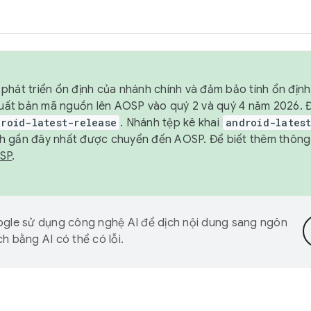
phát triển ổn định của nhánh chính và đảm bảo tính ổn địn
ẽ xuất bản mã nguồn lên AOSP vào quý 2 và quý 4 năm 2026.
droid-latest-release
. Nhánh tệp kê khai
android-lates
h gần đây nhất được chuyển đến AOSP. Để biết thêm thông t
OSP
.
gle sử dụng công nghệ AI để dịch nội dung sang ngôn
h bằng AI có thể có lỗi.