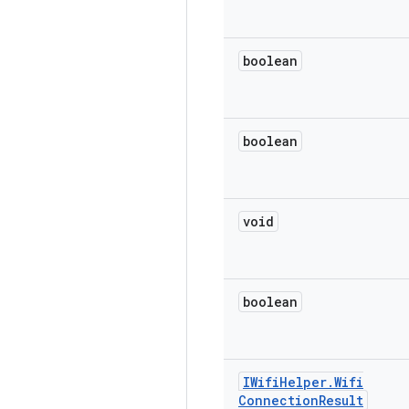
boolean
boolean
void
boolean
IWifi
Helper
.
Wifi
Connection
Result