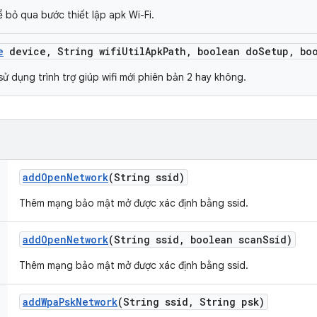
 bỏ qua bước thiết lập apk Wi-Fi.
e
device
,
String wifi
Util
Apk
Path
,
boolean do
Setup
,
boo
sử dụng trình trợ giúp wifi mới phiên bản 2 hay không.
add
Open
Network
(String ssid)
Thêm mạng bảo mật mở được xác định bằng ssid.
add
Open
Network
(String ssid
,
boolean scan
Ssid)
Thêm mạng bảo mật mở được xác định bằng ssid.
add
Wpa
Psk
Network
(String ssid
,
String psk)