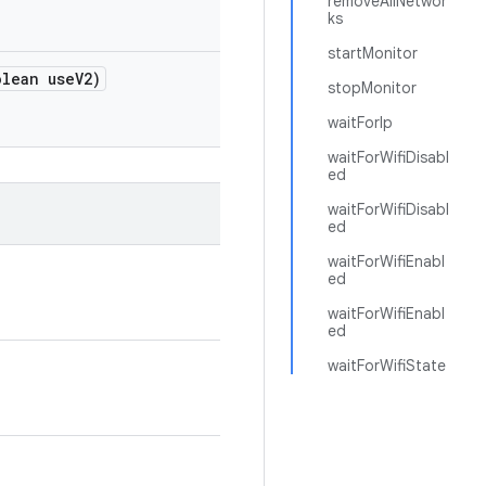
removeAllNetwor
ks
startMonitor
lean use
V2)
stopMonitor
waitForIp
waitForWifiDisabl
ed
waitForWifiDisabl
ed
waitForWifiEnabl
ed
waitForWifiEnabl
ed
waitForWifiState