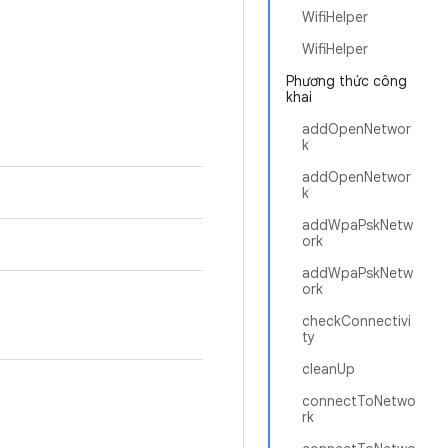
WifiHelper
WifiHelper
Phương thức công
khai
addOpenNetwor
k
addOpenNetwor
k
addWpaPskNetw
ork
addWpaPskNetw
ork
checkConnectivi
ty
cleanUp
connectToNetwo
rk