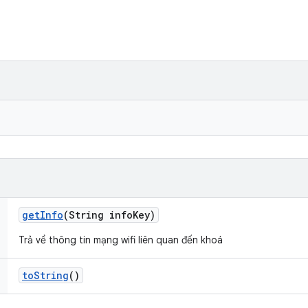
get
Info
(String info
Key)
Trả về thông tin mạng wifi liên quan đến khoá
to
String
()