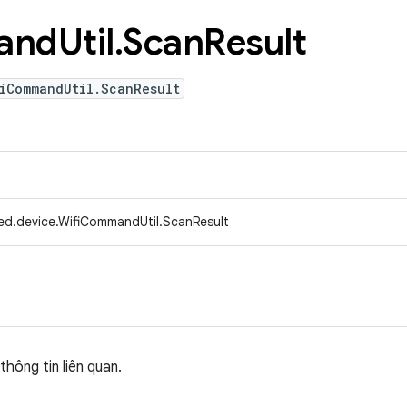
and
Util
.
Scan
Result
iCommandUtil.ScanResult
ed.device.WifiCommandUtil.ScanResult
thông tin liên quan.