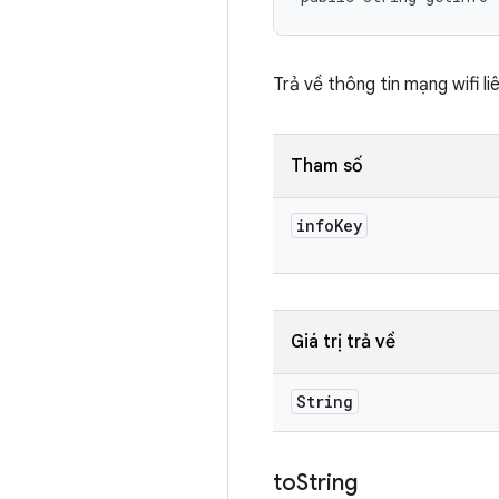
Trả về thông tin mạng wifi l
Tham số
info
Key
Giá trị trả về
String
to
String