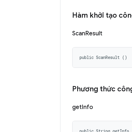
Hàm khởi tạo côn
Scan
Result
public ScanResult ()
Phương thức công
get
Info
public String getInfo 