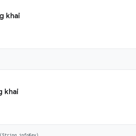
g khai
 khai
(String infoKey)