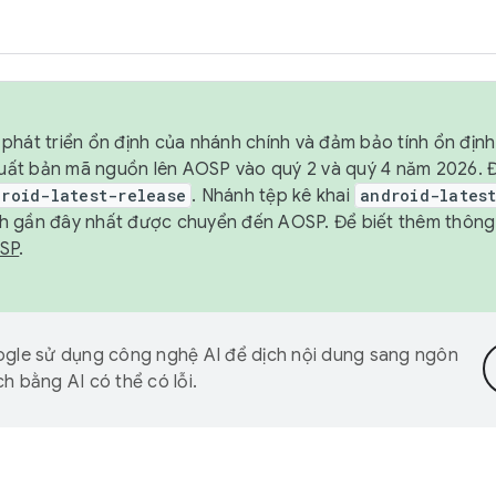
phát triển ổn định của nhánh chính và đảm bảo tính ổn địn
ẽ xuất bản mã nguồn lên AOSP vào quý 2 và quý 4 năm 2026.
droid-latest-release
. Nhánh tệp kê khai
android-lates
h gần đây nhất được chuyển đến AOSP. Để biết thêm thông t
OSP
.
gle sử dụng công nghệ AI để dịch nội dung sang ngôn
h bằng AI có thể có lỗi.