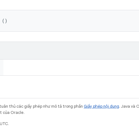
 ()
 tuân thủ các giấy phép như mô tả trong phần
Giấy phép nội dung
. Java và 
ết của Oracle.
 UTC.