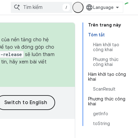
/
Trên trang này
Tóm tắt
h của nền tảng cho hệ
Hàm khởi tạo
 Để tạo và đóng góp cho
công khai
t-release
sẽ luôn tham
Phương thức
in, hãy xem bài viết
công khai
Hàm khởi tạo công
khai
ScanResult
Phương thức công
khai
getInfo
toString