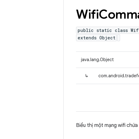
Wifi
Comm
public static class Wif
extends Object
java.lang.Object
↳
com.android.tradef
Biểu thị một mạng wifi chứa 