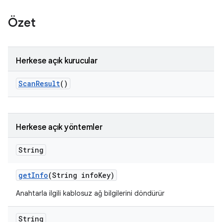
Özet
Herkese açık kurucular
Scan
Result
()
Herkese açık yöntemler
String
get
Info
(String info
Key)
Anahtarla ilgili kablosuz ağ bilgilerini döndürür
String