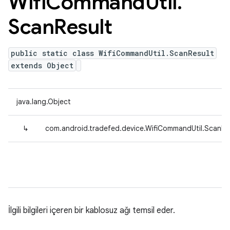
Wifi
Command
Util
.
Scan
Result
public static class WifiCommandUtil.ScanResult
extends Object
java.lang.Object
↳
com.android.tradefed.device.WifiCommandUtil.ScanRe
İlgili bilgileri içeren bir kablosuz ağı temsil eder.