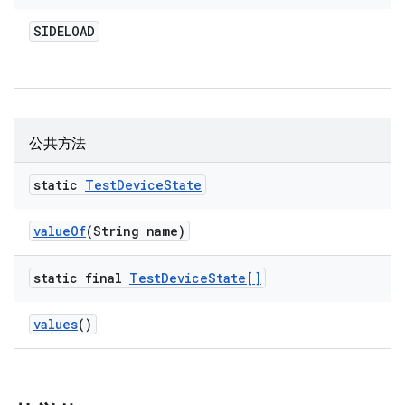
SIDELOAD
公共方法
static
Test
Device
State
value
Of
(String name)
static final
Test
Device
State[]
values
()