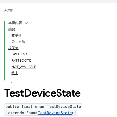
AOSP
本页内容
摘要
枚举值
公共方法
枚举值
FASTBOOT
FASTBOOTD
NOT_AVAILABLE
线上
Test
Device
State
public final enum TestDeviceState
extends Enum<
TestDeviceState
>