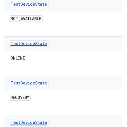
Test
Device
State
NOT
_
AVAILABLE
Test
Device
State
ONLINE
Test
Device
State
RECOVERY
Test
Device
State