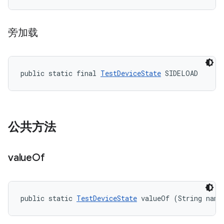
旁加载
public static final 
TestDeviceState
 SIDELOAD
公共方法
value
Of
public static 
TestDeviceState
 valueOf (String name