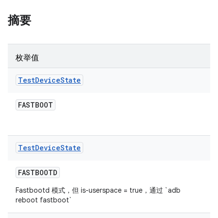
摘要
枚举值
Test
Device
State
FASTBOOT
Test
Device
State
FASTBOOTD
Fastbootd 模式，但 is-userspace = true，通过 `adb
reboot fastboot`