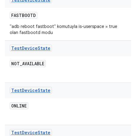
FASTBOOTD
"adb reboot fastboot" komutuyla is-userspace = true
olan fastbootd modu
Test
Device
State
NOT
_
AVAILABLE
Test
Device
State
ONLINE
Test
Device
State