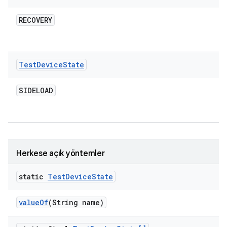
RECOVERY
Test
Device
State
SIDELOAD
Herkese açık yöntemler
static
Test
Device
State
value
Of
(String name)