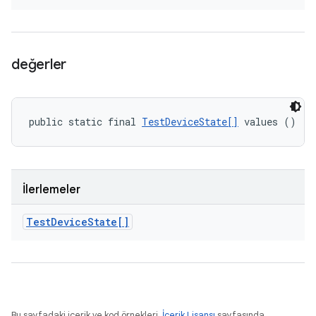
değerler
public static final 
TestDeviceState[]
 values ()
İlerlemeler
Test
Device
State[]
Bu sayfadaki içerik ve kod örnekleri,
İçerik Lisansı
sayfasında