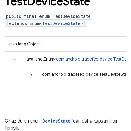
Test
Device
State
public final enum TestDeviceState
extends Enum<
TestDeviceState
>
java.lang.Object
↳
java.lang.Enum<
com.android.tradefed.device.TestDevi
↳
com.android.tradefed.device.TestDeviceStat
Cihaz durumunun
DeviceState
'dan daha kapsamlı bir
temsili.