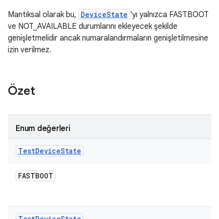
Mantıksal olarak bu,
DeviceState
'yı yalnızca FASTBOOT
ve NOT_AVAILABLE durumlarını ekleyecek şekilde
genişletmelidir ancak numaralandırmaların genişletilmesine
izin verilmez.
Özet
Enum değerleri
Test
Device
State
FASTBOOT
Test
Device
State