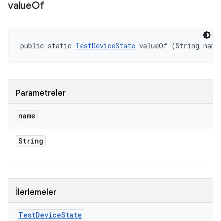
value
Of
public static 
TestDeviceState
 valueOf (String name
Parametreler
name
String
İlerlemeler
Test
Device
State