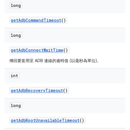
long
get
Adb
Command
Timeout
()
long
get
Adb
Connect
Wait
Time
()
傳回要套用至 ADB 連線的逾時值 (以毫秒為單位)。
int
get
Adb
Recovery
Timeout
()
long
get
Adb
Root
Unavailable
Timeout
()