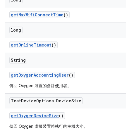
get
Max
Wifi
Connect
Time
()
long
get
Online
Timeout
()
String
get
Oxygen
Accounting
User
()
傳回 Oxygen 裝置的會計使用者。
Test
Device
Options
.
Device
Size
get
Oxygen
Device
Size
()
傳回 Oxygen 虛擬裝置將執行的主機大小。