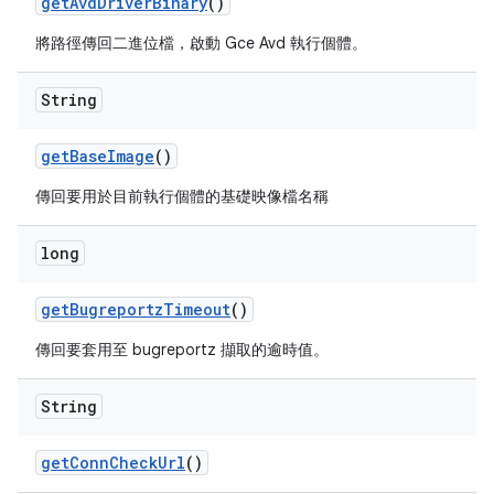
get
Avd
Driver
Binary
()
將路徑傳回二進位檔，啟動 Gce Avd 執行個體。
String
get
Base
Image
()
傳回要用於目前執行個體的基礎映像檔名稱
long
get
Bugreportz
Timeout
()
傳回要套用至 bugreportz 擷取的逾時值。
String
get
Conn
Check
Url
()