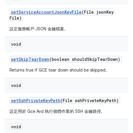
set
Service
Account
Json
Key
File
(File json
Key
File)
設定服務帳戶 JSON 金鑰檔案。
void
set
Skip
Tear
Down
(boolean should
Skip
Tear
Down)
Returns true if GCE tear down should be skipped。
void
set
Ssh
Private
Key
Path
(File ssh
Private
Key
Path)
設定用於 Gce Avd 執行個體作業的 SSH 金鑰路徑。
void