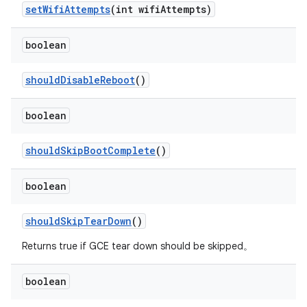
set
Wifi
Attempts
(int wifi
Attempts)
boolean
should
Disable
Reboot
()
boolean
should
Skip
Boot
Complete
()
boolean
should
Skip
Tear
Down
()
Returns true if GCE tear down should be skipped。
boolean