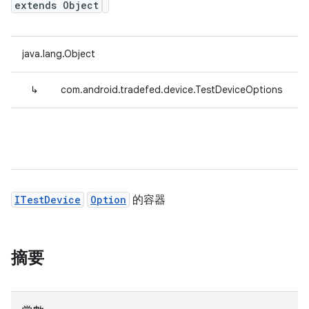
extends Object
java.lang.Object
↳
com.android.tradefed.device.TestDeviceOptions
ITestDevice
Option
的容器
摘要