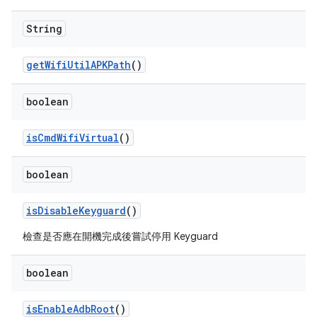
String
get
Wifi
Util
APKPath
()
boolean
is
Cmd
Wifi
Virtual
()
boolean
is
Disable
Keyguard
()
檢查是否應在開機完成後嘗試停用 Keyguard
boolean
is
Enable
Adb
Root
()