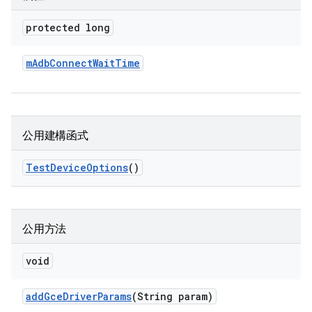
protected long
m
Adb
Connect
Wait
Time
公用建構函式
Test
Device
Options
()
公用方法
void
add
Gce
Driver
Params
(String param)