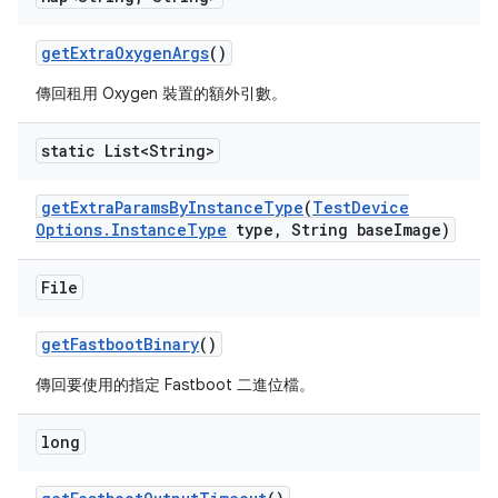
get
Extra
Oxygen
Args
()
傳回租用 Oxygen 裝置的額外引數。
static List<String>
get
Extra
Params
By
Instance
Type
(
Test
Device
Options
.
Instance
Type
type
,
String base
Image)
File
get
Fastboot
Binary
()
傳回要使用的指定 Fastboot 二進位檔。
long