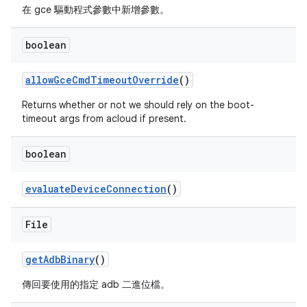
在 gce 驅動程式參數中新增參數。
boolean
allow
Gce
Cmd
Timeout
Override
()
Returns whether or not we should rely on the boot-
timeout args from acloud if present.
boolean
evaluate
Device
Connection
()
File
get
Adb
Binary
()
傳回要使用的指定 adb 二進位檔。