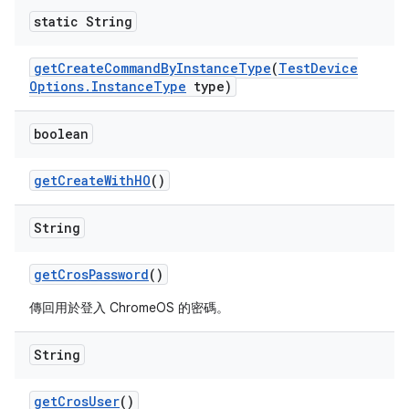
static String
get
Create
Command
By
Instance
Type
(
Test
Device
Options
.
Instance
Type
type)
boolean
get
Create
With
HO
()
String
get
Cros
Password
()
傳回用於登入 ChromeOS 的密碼。
String
get
Cros
User
()