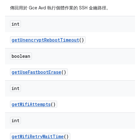
傳回用於 Gce Avd 執行個體作業的 SSH 金鑰路徑。
int
get
Unencrypt
Reboot
Timeout
()
boolean
get
Use
Fastboot
Erase
()
int
get
Wifi
Attempts
()
int
get
Wifi
Retry
Wait
Time
()