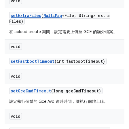
void
set
Extra
Files
(
Multi
Map
<File
,
String> extra
Files)
在 acloud create 期間，設定需要上傳至 GCE 的額外檔案。
void
set
Fastboot
Timeout
(int fastboot
Timeout)
void
set
Gce
Cmd
Timeout
(long gce
Cmd
Timeout)
設定執行個體的 Gce Avd 逾時時間，讓執行個體上線。
void