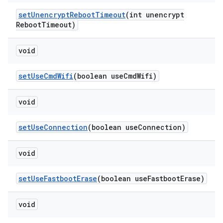
set
Unencrypt
Reboot
Timeout
(int unencrypt
Reboot
Timeout)
void
set
Use
Cmd
Wifi
(boolean use
Cmd
Wifi)
void
set
Use
Connection
(boolean use
Connection)
void
set
Use
Fastboot
Erase
(boolean use
Fastboot
Erase)
void