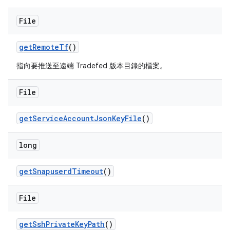
File
get
Remote
Tf
()
指向要推送至遠端 Tradefed 版本目錄的檔案。
File
get
Service
Account
Json
Key
File
()
long
get
Snapuserd
Timeout
()
File
get
Ssh
Private
Key
Path
()