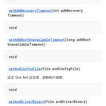
set
Adb
Recovery
Timeout
(int adb
Recovery
Timeout)
void
set
Adb
Root
Unavailable
Timeout
(long adb
Root
Unavailable
Timeout)
void
set
Avd
Config
File
(File avd
Config
File)
設定 Gce Avd 設定檔，啟動執行個體。
void
set
Avd
Driver
Binary
(File avd
Driver
Binary)