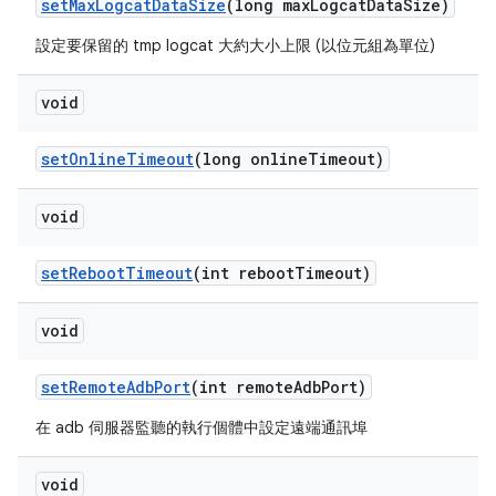
set
Max
Logcat
Data
Size
(long max
Logcat
Data
Size)
設定要保留的 tmp logcat 大約大小上限 (以位元組為單位)
void
set
Online
Timeout
(long online
Timeout)
void
set
Reboot
Timeout
(int reboot
Timeout)
void
set
Remote
Adb
Port
(int remote
Adb
Port)
在 adb 伺服器監聽的執行個體中設定遠端通訊埠
void