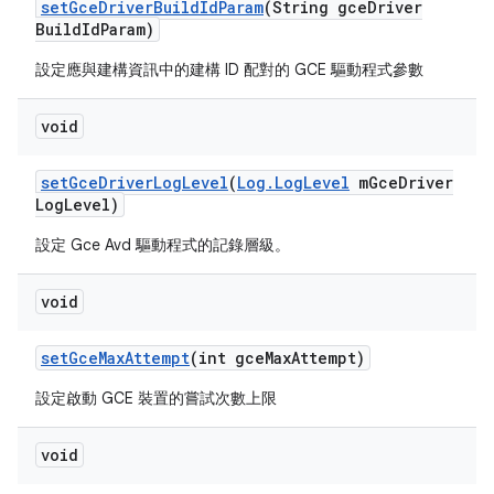
set
Gce
Driver
Build
Id
Param
(String gce
Driver
Build
Id
Param)
設定應與建構資訊中的建構 ID 配對的 GCE 驅動程式參數
void
set
Gce
Driver
Log
Level
(
Log
.
Log
Level
m
Gce
Driver
Log
Level)
設定 Gce Avd 驅動程式的記錄層級。
void
set
Gce
Max
Attempt
(int gce
Max
Attempt)
設定啟動 GCE 裝置的嘗試次數上限
void