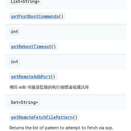
List<String>
get
Post
Boot
Commands
()
int
get
Reboot
Timeout
()
int
get
Remote
Adb
Port
()
傳回 adb 伺服器監聽的執行個體遠端通訊埠
Set<String>
get
Remote
Fetch
File
Pattern
()
Returns the list of pattern to attempt to fetch via scp.