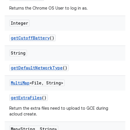
Returns the Chrome OS User to log in as.
Integer
get
Cutoff
Battery
()
String
get
Default
Network
Type
()
Multi
Map
<File
,
String>
get
Extra
Files
()
Return the extra files need to upload to GCE during
acloud create.
Map<String
,
String>