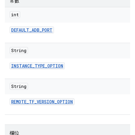
常數
int
DEFAULT
_
ADB
_
PORT
String
INSTANCE
_
TYPE
_
OPTION
String
REMOTE
_
TF
_
VERSION
_
OPTION
欄位