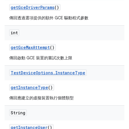
get
Gce
Driver
Params
()
傳回透過選項提供的額外 GCE 驅動程式參數
int
get
Gce
Max
Attempt
()
傳回啟動 GCE 裝置的嘗試次數上限
Test
Device
Options
.
Instance
Type
get
Instance
Type
()
傳回應建立的虛擬裝置執行個體類型
String
get
Instance
User
()