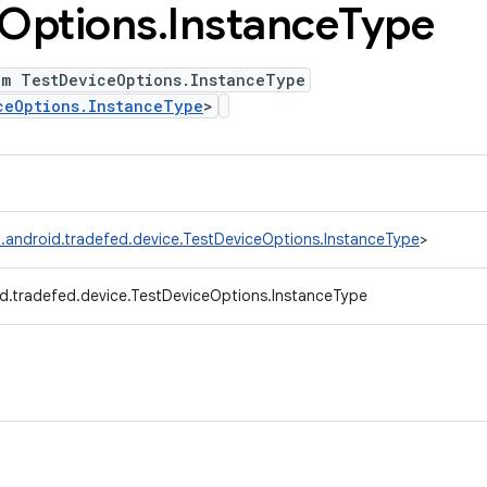
Options
.
Instance
Type
um TestDeviceOptions.InstanceType
ceOptions.InstanceType
>
.android.tradefed.device.TestDeviceOptions.InstanceType
>
d.tradefed.device.TestDeviceOptions.InstanceType