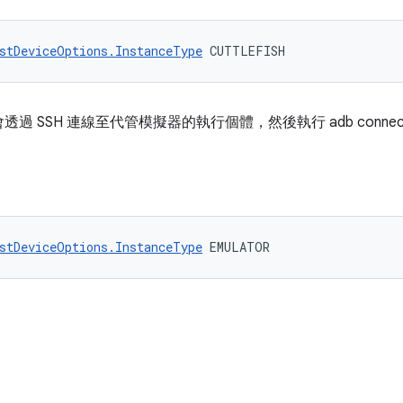
stDeviceOptions.InstanceType
 CUTTLEFISH
 SSH 連線至代管模擬器的執行個體，然後執行 adb connec
stDeviceOptions.InstanceType
 EMULATOR