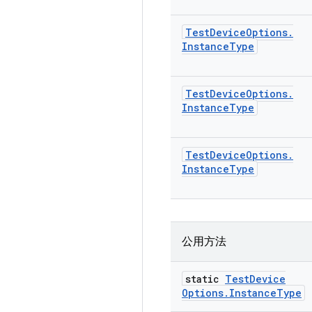
Test
Device
Options
.
Instance
Type
Test
Device
Options
.
Instance
Type
Test
Device
Options
.
Instance
Type
公用方法
static
Test
Device
Options
.
Instance
Type