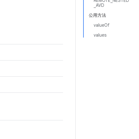
REMOTE_NESTED
_AVD
公用方法
valueOf
values