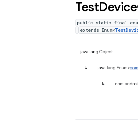
Test
Device
public static final en
extends Enum<
TestDevi
java.lang.Object
↳
java.lang.Enum<
com
↳
com.androi