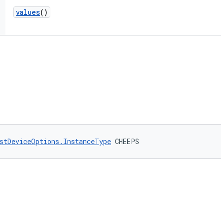
values
()
stDeviceOptions.InstanceType
 CHEEPS