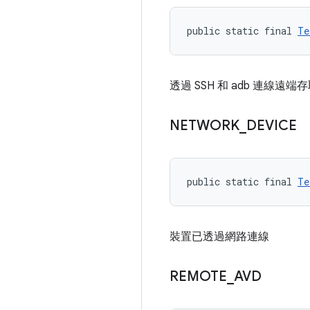
public static final 
Te
透過 SSH 和 adb 連線遠
NETWORK
_
DEVICE
public static final 
Te
裝置已透過網路連線
REMOTE
_
AVD