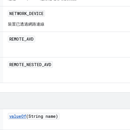
NETWORK
_
DEVICE
裝置已透過網路連線
REMOTE
_
AVD
REMOTE
_
NESTED
_
AVD
value
Of
(String name)