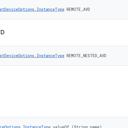
stDeviceOptions.InstanceType
 REMOTE_AVD
VD
stDeviceOptions.InstanceType
 REMOTE_NESTED_AVD
ceOptions.InstanceType
 valueOf (String name)