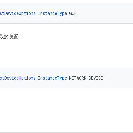
stDeviceOptions.InstanceType
 GCE
端存取的裝置
stDeviceOptions.InstanceType
 NETWORK_DEVICE