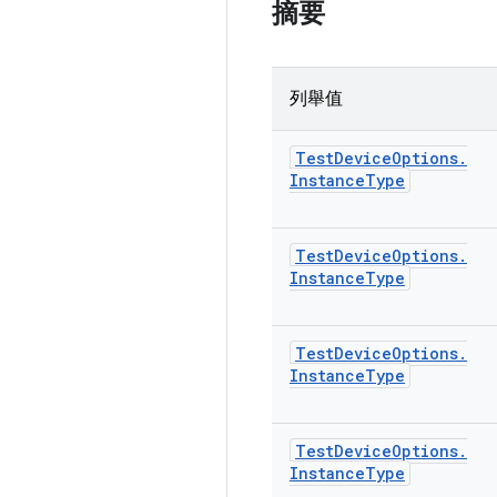
摘要
列舉值
Test
Device
Options
.
Instance
Type
Test
Device
Options
.
Instance
Type
Test
Device
Options
.
Instance
Type
Test
Device
Options
.
Instance
Type