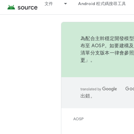
文件
Android 程式碼搜尋工具
為配合主幹穩定開發模型，
布至 AOSP。如要建構及
清單分支版本一律會參照推
更
」。
Go
出錯。
AOSP