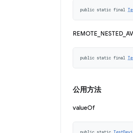
public static final 
Te
REMOTE
_
NESTED
_
A
public static final 
Te
公用方法
value
Of
public static 
TestDevi