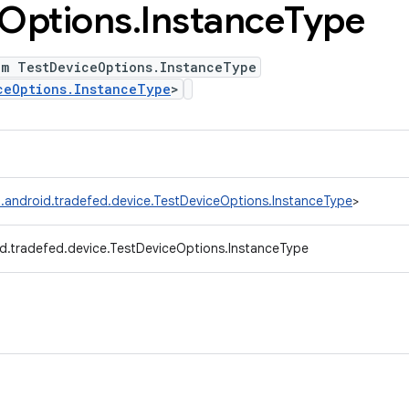
Options
.
Instance
Type
um TestDeviceOptions.InstanceType
ceOptions.InstanceType
>
.android.tradefed.device.TestDeviceOptions.InstanceType
>
d.tradefed.device.TestDeviceOptions.InstanceType