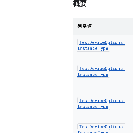
概要
列挙値
Test
Device
Options
.
Instance
Type
Test
Device
Options
.
Instance
Type
Test
Device
Options
.
Instance
Type
Test
Device
Options
.
Instance
Type