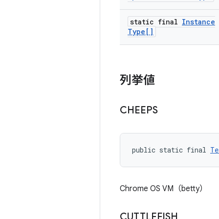
static final
Instance
Type[]
列挙値
CHEEPS
public static final 
Te
Chrome OS VM（betty）
CUTTLEFISH