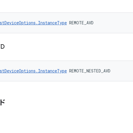
stDeviceOptions.InstanceType
 REMOTE_AVD
VD
stDeviceOptions.InstanceType
 REMOTE_NESTED_AVD
ド