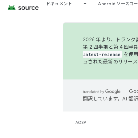
ドキュメント
Android ソース
2026 年より、トラ
第 2 四半期と第 4 四
latest-release
を使用
ュされた最新のリリース
Go
翻訳しています。AI 
AOSP