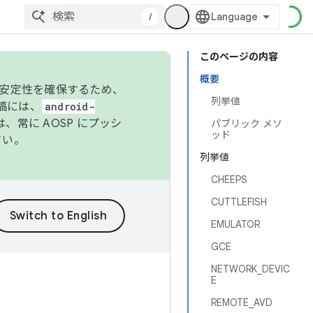
/
このページの内容
概要
の安定性を確保するため、
列挙値
投稿には、
android-
、常に AOSP にプッシ
パブリック メソ
ッド
さい。
列挙値
CHEEPS
CUTTLEFISH
EMULATOR
GCE
NETWORK_DEVIC
E
REMOTE_AVD