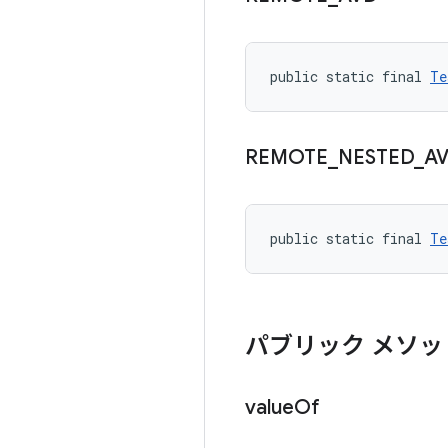
public static final 
Te
REMOTE
_
NESTED
_
A
public static final 
Te
パブリック メソッ
value
Of