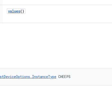
values
()
stDeviceOptions.InstanceType
 CHEEPS