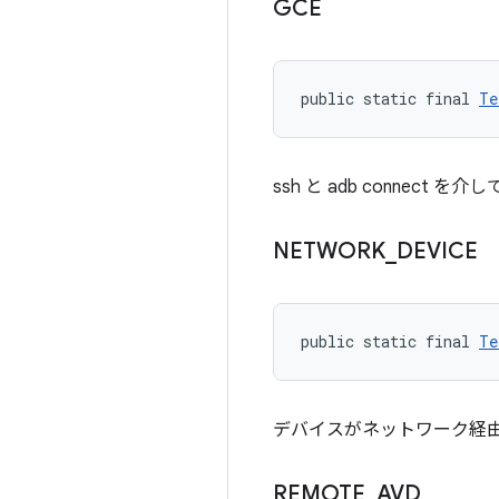
GCE
public static final 
Te
ssh と adb connec
NETWORK
_
DEVICE
public static final 
Te
デバイスがネットワーク経
REMOTE
_
AVD