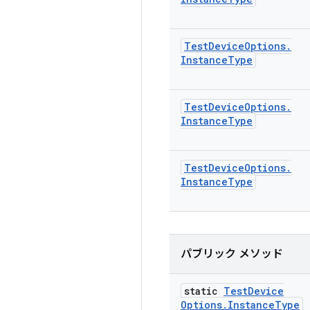
Test
Device
Options
.
Instance
Type
Test
Device
Options
.
Instance
Type
Test
Device
Options
.
Instance
Type
パブリック メソッド
static
Test
Device
Options
.
Instance
Type