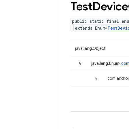
Test
Device
public static final en
extends Enum<
TestDevi
java.lang.Object
↳
java.lang.Enum<
com
↳
com.androi