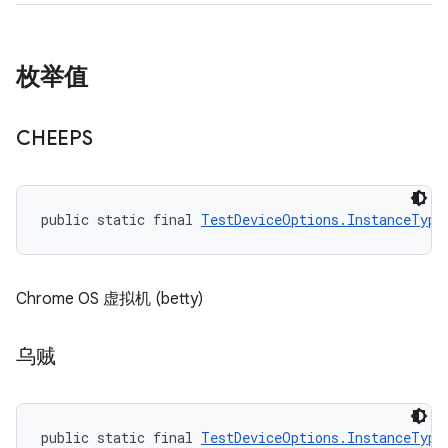
枚举值
CHEEPS
public static final 
TestDeviceOptions.InstanceType
Chrome OS 虚拟机 (betty)
乌贼
public static final 
TestDeviceOptions.InstanceType