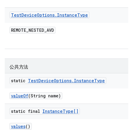
Test
Device
Options
.
Instance
Type
REMOTE
_
NESTED
_
AVD
公共方法
static
Test
Device
Options
.
Instance
Type
value
Of
(String name)
static final
Instance
Type[]
values
()