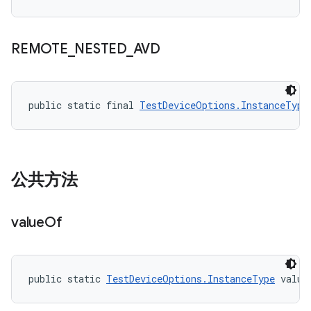
REMOTE
_
NESTED
_
AVD
public static final 
TestDeviceOptions.InstanceType
公共方法
value
Of
public static 
TestDeviceOptions.InstanceType
 value