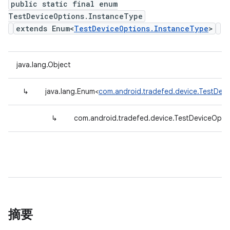
public static final enum
TestDeviceOptions.InstanceType
extends Enum<
TestDeviceOptions.InstanceType
>
java.lang.Object
↳
java.lang.Enum<
com.android.tradefed.device.TestDev
↳
com.android.tradefed.device.TestDeviceOpti
摘要