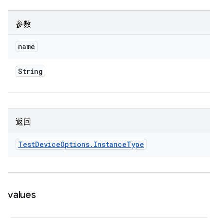
参数
name
String
返回
Test
Device
Options
.
Instance
Type
values