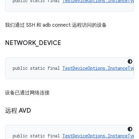
public static final 
TestDeviceOptions.InstanceType
我们通过 SSH 和 adb connect 远程访问的设备
NETWORK
_
DEVICE
public static final 
TestDeviceOptions.InstanceType
设备已通过网络连接
远程 AVD
public static final 
TestDeviceOptions.InstanceType