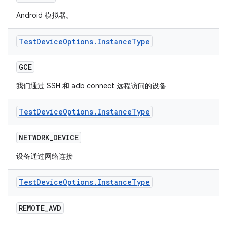
Android 模拟器。
Test
Device
Options
.
Instance
Type
GCE
我们通过 SSH 和 adb connect 远程访问的设备
Test
Device
Options
.
Instance
Type
NETWORK
_
DEVICE
设备通过网络连接
Test
Device
Options
.
Instance
Type
REMOTE
_
AVD