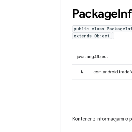
Package
In
public class PackageIn
extends Object
java.lang.Object
↳
com.android.tradef
Kontener z informacjami o pa