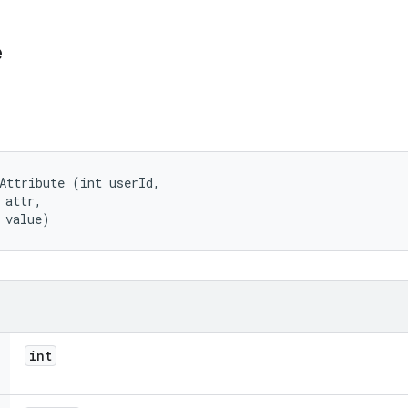
e
Attribute (int userId, 

attr, 

 value)
int