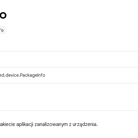
fo
fo
ed.device.PackageInfo
kiecie aplikacji zanalizowanym z urządzenia.