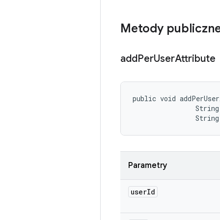
Metody publiczn
add
Per
User
Attribute
public void addPerUser
                String 
                String
Parametry
user
Id