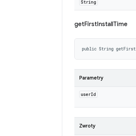
String
get
First
Install
Time
public String getFirs
Parametry
user
Id
Zwroty