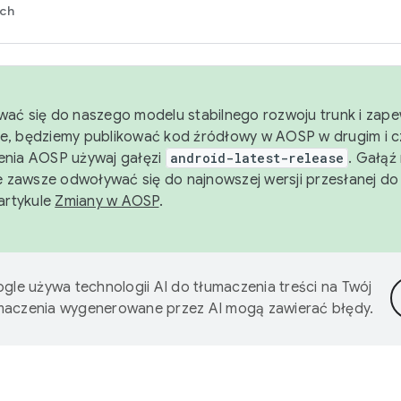
rch
wać się do naszego modelu stabilnego rozwoju trunk i zape
e, będziemy publikować kod źródłowy w AOSP w drugim i c
enia AOSP używaj gałęzi
android-latest-release
. Gałąź
 zawsze odwoływać się do najnowszej wersji przesłanej do
 artykule
Zmiany w AOSP
.
gle używa technologii AI do tłumaczenia treści na Twój
umaczenia wygenerowane przez AI mogą zawierać błędy.