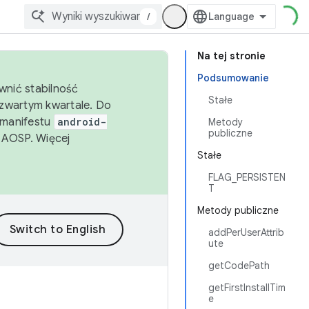
/
Na tej stronie
Podsumowanie
wnić stabilność
Stałe
zwartym kwartale. Do
 manifestu
android-
Metody
publiczne
 AOSP. Więcej
Stałe
FLAG_PERSISTEN
T
Metody publiczne
addPerUserAttrib
ute
getCodePath
getFirstInstallTim
e