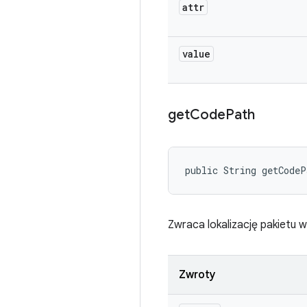
attr
value
get
Code
Path
public String getCode
Zwraca lokalizację pakietu w
Zwroty