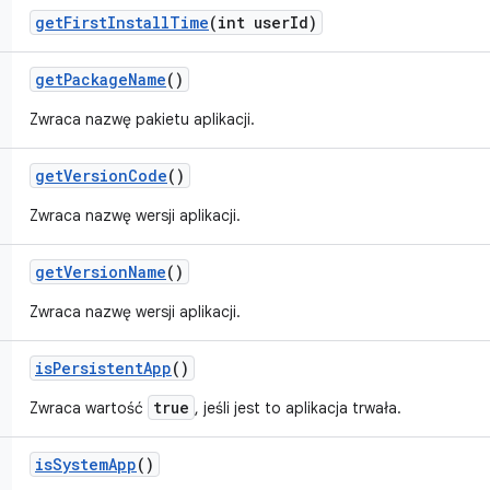
get
First
Install
Time
(int user
Id)
get
Package
Name
()
Zwraca nazwę pakietu aplikacji.
get
Version
Code
()
Zwraca nazwę wersji aplikacji.
get
Version
Name
()
Zwraca nazwę wersji aplikacji.
is
Persistent
App
()
true
Zwraca wartość
, jeśli jest to aplikacja trwała.
is
System
App
()