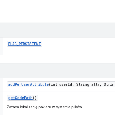
FLAG
_
PERSISTENT
add
Per
User
Attribute
(int user
Id
,
String attr
,
Strin
get
Code
Path
()
Zwraca lokalizację pakietu w systemie plików.