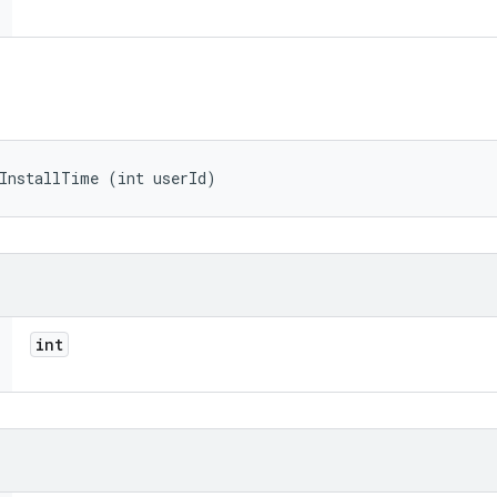
tInstallTime (int userId)
int