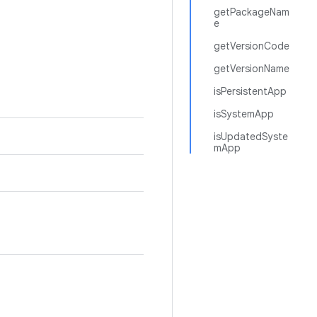
getPackageNam
e
getVersionCode
getVersionName
isPersistentApp
isSystemApp
isUpdatedSyste
mApp