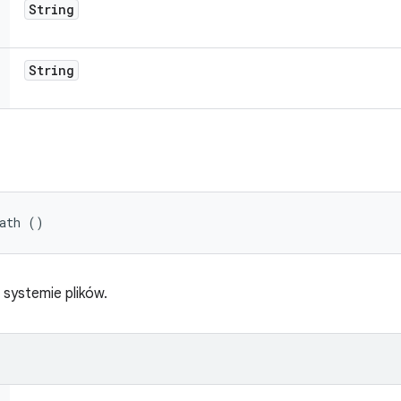
String
String
Path ()
 systemie plików.