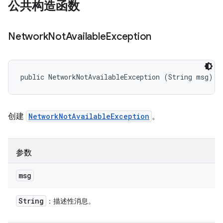
公共构造函数
Network
Not
Available
Exception
public NetworkNotAvailableException (String msg)
创建
NetworkNotAvailableException
。
参数
msg
String
：描述性消息。