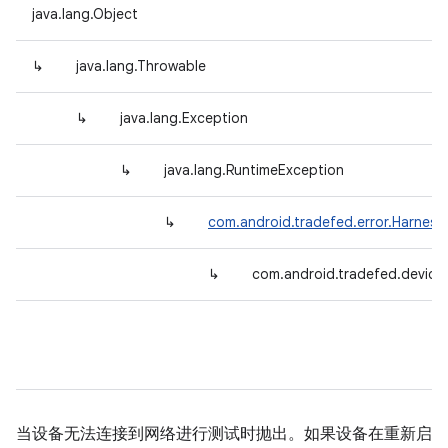
java.lang.Object
↳
java.lang.Throwable
↳
java.lang.Exception
↳
java.lang.RuntimeException
↳
com.android.tradefed.error.Harnes
↳
com.android.tradefed.device
当设备无法连接到网络进行测试时抛出。如果设备在重新启