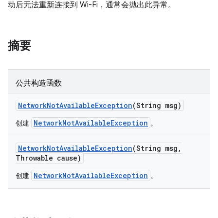
动后无法重新连接到 Wi-Fi，通常会抛出此异常。
摘要
公共构造函数
Network
Not
Available
Exception
(String msg)
NetworkNotAvailableException
创建
。
Network
Not
Available
Exception
(String msg
,
Throwable cause)
NetworkNotAvailableException
创建
。