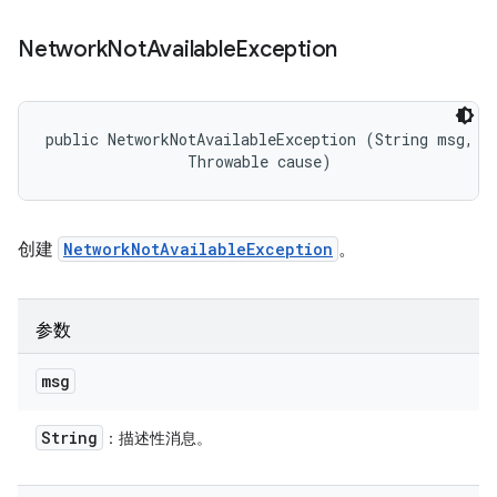
Network
Not
Available
Exception
public NetworkNotAvailableException (String msg, 

                Throwable cause)
创建
NetworkNotAvailableException
。
参数
msg
String
：描述性消息。