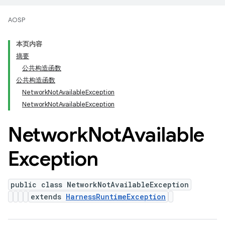
AOSP
本页内容
摘要
公共构造函数
公共构造函数
NetworkNotAvailableException
NetworkNotAvailableException
Network
Not
Available
Exception
public class NetworkNotAvailableException
extends
HarnessRuntimeException