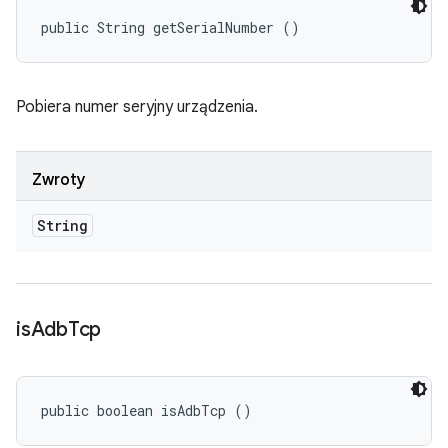
public String getSerialNumber ()
Pobiera numer seryjny urządzenia.
Zwroty
String
is
Adb
Tcp
public boolean isAdbTcp ()