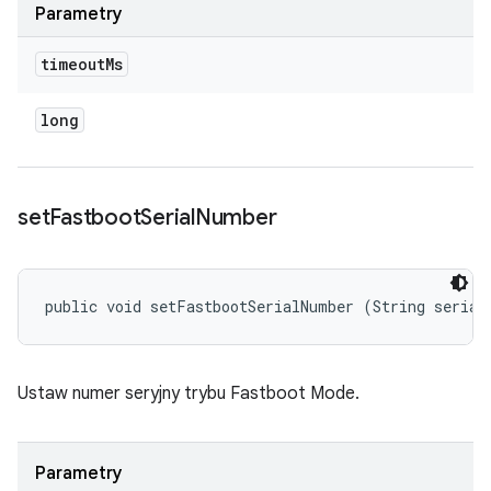
Parametry
timeout
Ms
long
set
Fastboot
Serial
Number
public void setFastbootSerialNumber (String serial
Ustaw numer seryjny trybu Fastboot Mode.
Parametry