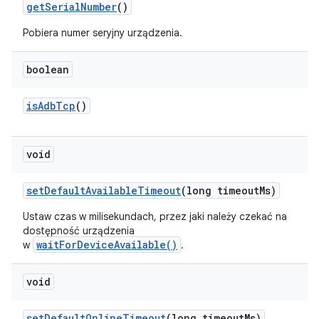
get
Serial
Number
()
Pobiera numer seryjny urządzenia.
boolean
is
Adb
Tcp
()
void
set
Default
Available
Timeout
(long timeout
Ms)
Ustaw czas w milisekundach, przez jaki należy czekać na
dostępność urządzenia
waitForDeviceAvailable()
w
.
void
set
Default
Online
Timeout
(long timeout
Ms)