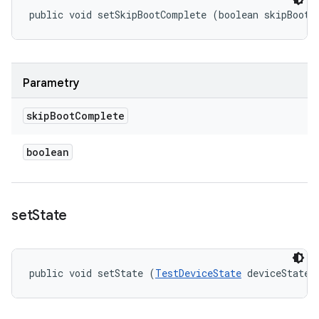
public void setSkipBootComplete (boolean skipBootC
Parametry
skip
Boot
Complete
boolean
set
State
public void setState (
TestDeviceState
 deviceState)