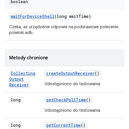
boolean
wait
For
Device
Shell
(long wait
Time)
Czeka, aż urządzenie odpowie na podstawowe polecenie
powłoki adb.
Metody chronione
Collecting
create
Output
Receiver
()
Output
Udostępniono do testowania
Receiver
long
get
Check
Poll
Time
()
Udostępniono do testowania
long
get
Current
Time
()