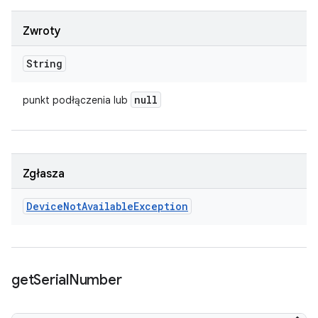
Zwroty
String
null
punkt podłączenia lub
Zgłasza
Device
Not
Available
Exception
get
Serial
Number