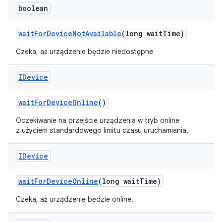
boolean
wait
For
Device
Not
Available
(long wait
Time)
Czeka, aż urządzenie będzie niedostępne
IDevice
wait
For
Device
Online
()
Oczekiwanie na przejście urządzenia w tryb online
z użyciem standardowego limitu czasu uruchamiania.
IDevice
wait
For
Device
Online
(long wait
Time)
Czeka, aż urządzenie będzie online.