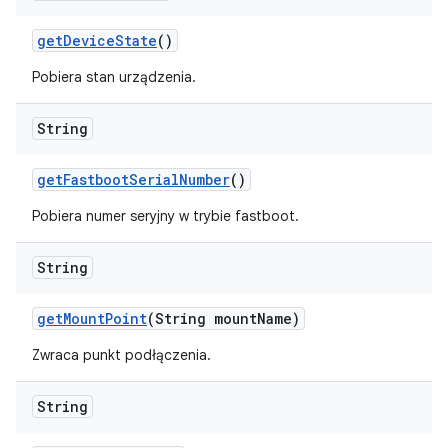
get
Device
State
()
Pobiera stan urządzenia.
String
get
Fastboot
Serial
Number
()
Pobiera numer seryjny w trybie fastboot.
String
get
Mount
Point
(String mount
Name)
Zwraca punkt podłączenia.
String