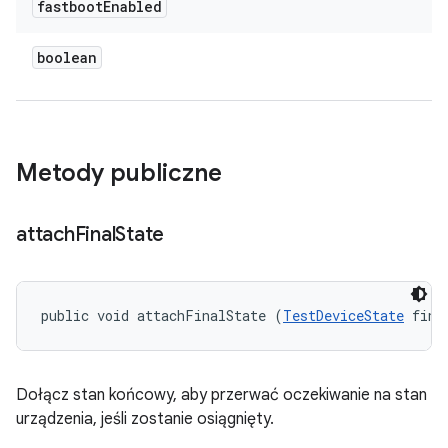
fastboot
Enabled
boolean
Metody publiczne
attach
Final
State
public void attachFinalState (
TestDeviceState
 fina
Dołącz stan końcowy, aby przerwać oczekiwanie na stan
urządzenia, jeśli zostanie osiągnięty.