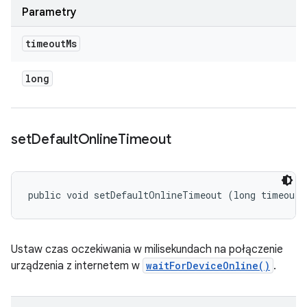
Parametry
timeout
Ms
long
set
Default
Online
Timeout
public void setDefaultOnlineTimeout (long timeoutM
Ustaw czas oczekiwania w milisekundach na połączenie
urządzenia z internetem w
waitForDeviceOnline()
.