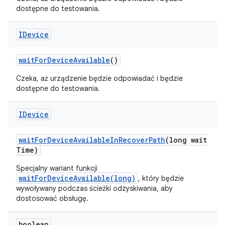
dostępne do testowania.
IDevice
wait
For
Device
Available
()
Czeka, aż urządzenie będzie odpowiadać i będzie
dostępne do testowania.
IDevice
wait
For
Device
Available
In
Recover
Path
(long wait
Time)
Specjalny wariant funkcji
waitForDeviceAvailable(long)
, który będzie
wywoływany podczas ścieżki odzyskiwania, aby
dostosować obsługę.
boolean