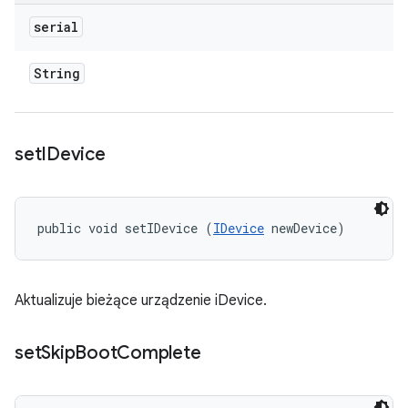
serial
String
set
IDevice
public void setIDevice (
IDevice
 newDevice)
Aktualizuje bieżące urządzenie iDevice.
set
Skip
Boot
Complete