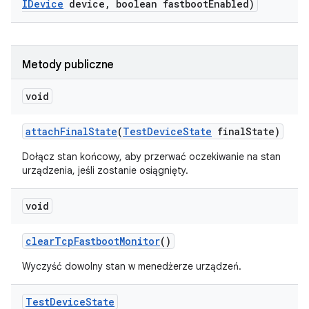
IDevice
device
,
boolean fastboot
Enabled)
Metody publiczne
void
attach
Final
State
(
Test
Device
State
final
State)
Dołącz stan końcowy, aby przerwać oczekiwanie na stan
urządzenia, jeśli zostanie osiągnięty.
void
clear
Tcp
Fastboot
Monitor
()
Wyczyść dowolny stan w menedżerze urządzeń.
Test
Device
State