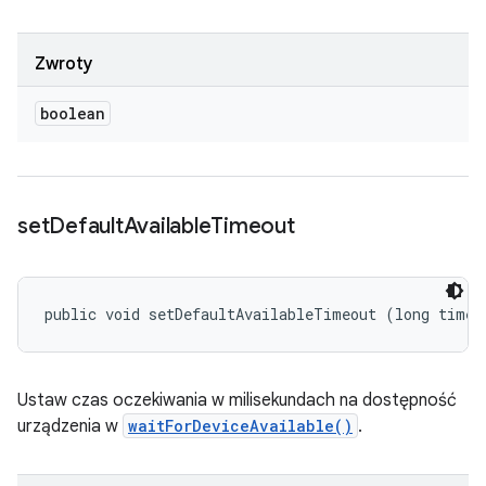
Zwroty
boolean
set
Default
Available
Timeout
public void setDefaultAvailableTimeout (long timeo
Ustaw czas oczekiwania w milisekundach na dostępność
urządzenia w
waitForDeviceAvailable()
.