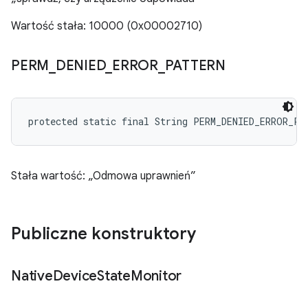
Wartość stała: 10000 (0x00002710)
PERM
_
DENIED
_
ERROR
_
PATTERN
protected static final String PERM_DENIED_ERROR_PA
Stała wartość: „Odmowa uprawnień”
Publiczne konstruktory
Native
Device
State
Monitor