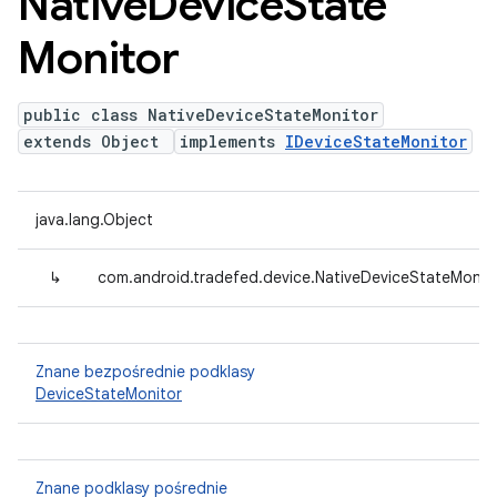
Native
Device
State
Monitor
public class NativeDeviceStateMonitor
extends Object
implements
IDeviceStateMonitor
java.lang.Object
↳
com.android.tradefed.device.NativeDeviceStateMonit
Znane bezpośrednie podklasy
DeviceStateMonitor
Znane podklasy pośrednie