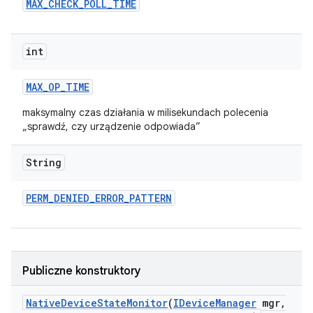
MAX
_
CHECK
_
POLL
_
TIME
int
MAX
_
OP
_
TIME
maksymalny czas działania w milisekundach polecenia
„sprawdź, czy urządzenie odpowiada”
String
PERM
_
DENIED
_
ERROR
_
PATTERN
Publiczne konstruktory
Native
Device
State
Monitor
(
IDevice
Manager
mgr
,