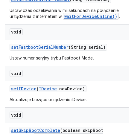
Ustaw czas oczekiwania w milisekundach na połączenie
waitForDeviceOnline()
urządzenia z internetem w
.
void
set
Fastboot
Serial
Number
(String serial)
Ustaw numer seryjny trybu Fastboot Mode.
void
set
IDevice
(
IDevice
new
Device)
Aktualizuje bieżące urządzenie iDevice.
void
set
Skip
Boot
Complete
(boolean skip
Boot