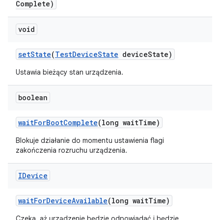
Complete)
void
set
State
(
Test
Device
State
device
State)
Ustawia bieżący stan urządzenia.
boolean
wait
For
Boot
Complete
(long wait
Time)
Blokuje działanie do momentu ustawienia flagi
zakończenia rozruchu urządzenia.
IDevice
wait
For
Device
Available
(long wait
Time)
Czeka, aż urządzenie będzie odpowiadać i będzie