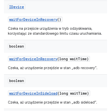
IDevice
wait
For
Device
In
Recovery
()
Czeka na przejście urządzenia w tryb odzyskiwania,
korzystając ze standardowego limitu czasu uruchamiania.
boolean
wait
For
Device
In
Recovery
(long wait
Time)
Czeka, aż urządzenie przejdzie w stan „adb recovery”.
boolean
wait
For
Device
In
Sideload
(long wait
Time)
Czeka, aż urządzenie przejdzie w stan „adb sideload”.