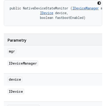
public NativeDeviceStateMonitor (
IDeviceManager
 mgr
IDevice
 device, 

                boolean fastbootEnabled)
Parametry
mgr
IDevice
Manager
device
IDevice