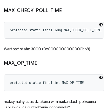
MAX
_
CHECK
_
POLL
_
TIME
protected static final long MAX_CHECK_POLL_TIME
Wartość stała: 3000 (0x0000000000000bb8)
MAX
_
OP
_
TIME
protected static final int MAX_OP_TIME
maksymalny czas działania w milisekundach polecenia
„sprawdź, czy urządzenie odpowiada”