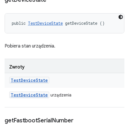
public 
TestDeviceState
 getDeviceState ()
Pobiera stan urządzenia.
Zwroty
Test
Device
State
Test
Device
State
urządzenia
get
Fastboot
Serial
Number