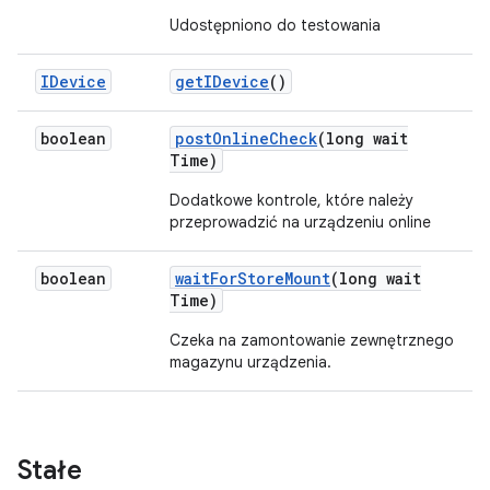
Udostępniono do testowania
IDevice
get
IDevice
()
boolean
post
Online
Check
(long wait
Time)
Dodatkowe kontrole, które należy
przeprowadzić na urządzeniu online
boolean
wait
For
Store
Mount
(long wait
Time)
Czeka na zamontowanie zewnętrznego
magazynu urządzenia.
Stałe