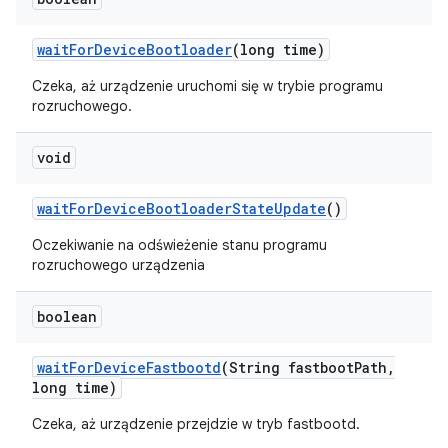
wait
For
Device
Bootloader
(long time)
Czeka, aż urządzenie uruchomi się w trybie programu
rozruchowego.
void
wait
For
Device
Bootloader
State
Update
()
Oczekiwanie na odświeżenie stanu programu
rozruchowego urządzenia
boolean
wait
For
Device
Fastbootd
(String fastboot
Path
,
long time)
Czeka, aż urządzenie przejdzie w tryb fastbootd.