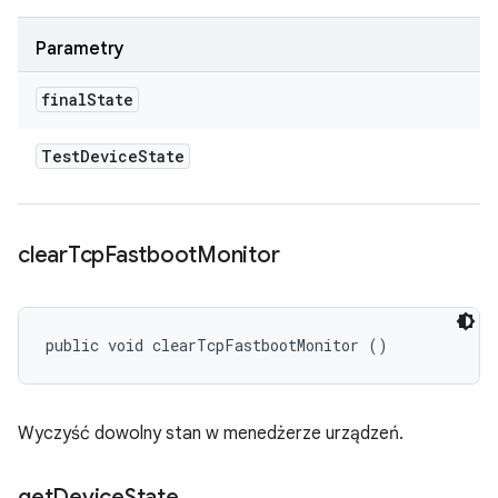
Parametry
final
State
Test
Device
State
clear
Tcp
Fastboot
Monitor
public void clearTcpFastbootMonitor ()
Wyczyść dowolny stan w menedżerze urządzeń.
get
Device
State