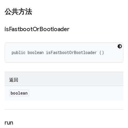
公共方法
is
Fastboot
Or
Bootloader
public boolean isFastbootOrBootloader ()
返回
boolean
run