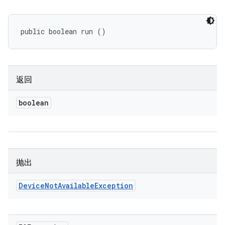
public boolean run ()
返回
boolean
抛出
Device
Not
Available
Exception