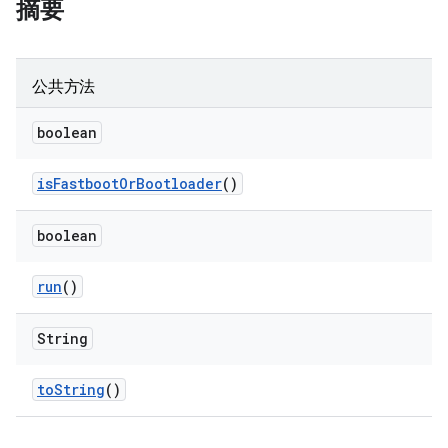
摘要
公共方法
boolean
is
Fastboot
Or
Bootloader
()
boolean
run
()
String
to
String
()