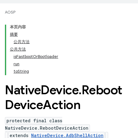
AOSP
本页内容
摘要
公共方法
公共方法
isFastbootOrBootloader
run
toString
Native
Device
.
Reboot
Device
Action
protected final class
NativeDevice.RebootDeviceAction
extends
NativeDevice.AdbShellAction