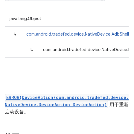
java.lang.Object
↳
com.android.tradefed.device.NativeDevice.AdbShellAc
↳
com.android.tradefed.device.NativeDevice.R
ERROR(DeviceAction/com.android.tradefed.device.
NativeDevice.DeviceAction DeviceAction)
用于重新
启动设备。