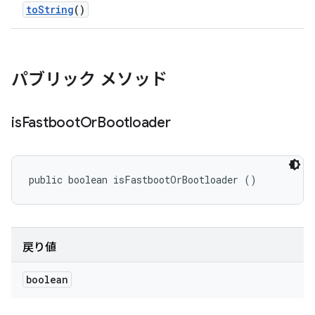
to
String
()
パブリック メソッド
is
Fastboot
Or
Bootloader
public boolean isFastbootOrBootloader ()
戻り値
boolean