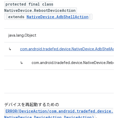
protected final class
NativeDevice.RebootDeviceAction
extends
NativeDevice.AdbShellAction
java.lang.Object
↳
com.android.tradefed.device.NativeDevice.AdbShellActi
↳
com.android.tradefed.device.NativeDevice.Rebo
デバイスを再起動するための
ERROR(DeviceAction/com.android.tradefed.device.
NativeDevice.DeviceAction DeviceAction)
。