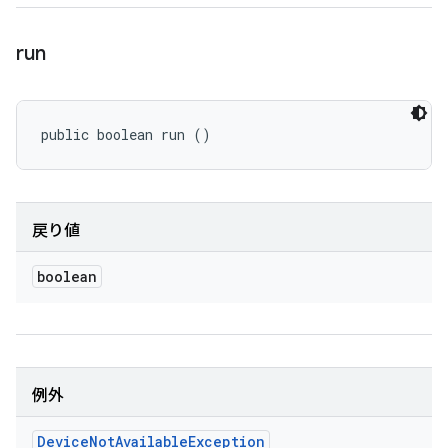
run
public boolean run ()
戻り値
boolean
例外
Device
Not
Available
Exception