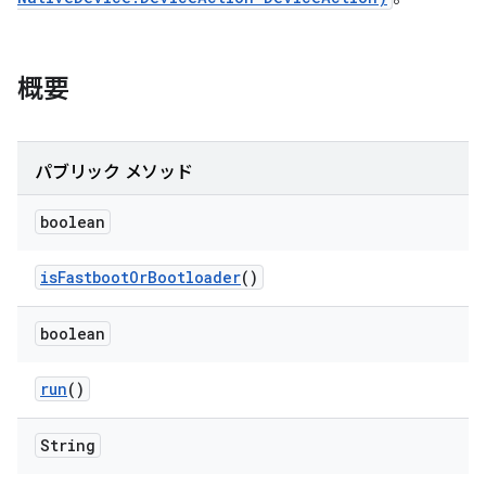
概要
パブリック メソッド
boolean
is
Fastboot
Or
Bootloader
()
boolean
run
()
String