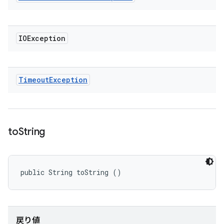
IOException
Timeout
Exception
to
String
public String toString ()
戻り値