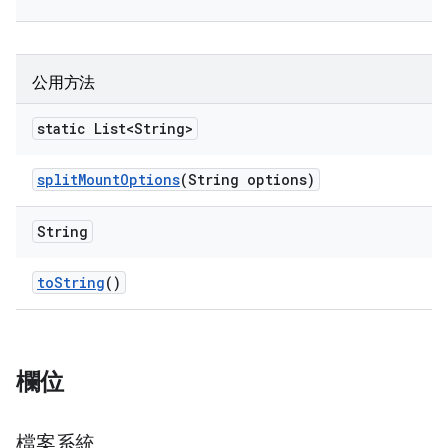
公用方法
static List<String>
split
Mount
Options
(String options)
String
to
String
()
欄位
檔案系統