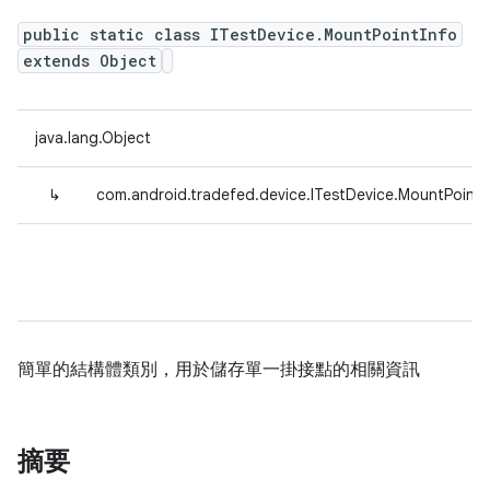
public static class ITestDevice.MountPointInfo
extends Object
java.lang.Object
↳
com.android.tradefed.device.ITestDevice.MountPointI
簡單的結構體類別，用於儲存單一掛接點的相關資訊
摘要