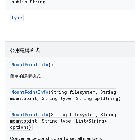
public String
type
公用建構函式
Mount
Point
Info
()
簡單的建構函式
Mount
Point
Info
(String filesystem
,
String
mountpoint
,
String type
,
String opt
String)
Mount
Point
Info
(String filesystem
,
String
mountpoint
,
String type
,
List<String>
options)
Convenience constructor to set all members