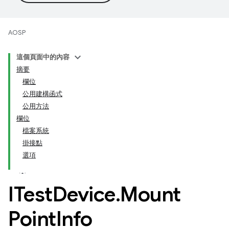
AOSP
這個頁面中的內容
摘要
欄位
公用建構函式
公用方法
欄位
檔案系統
掛接點
選項
ITest
Device
.
Mount
Point
Info