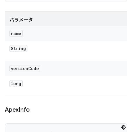
パラメータ
name
String
version
Code
long
Apex
Info