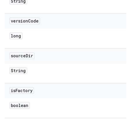
String
version
Code
long
source
Dir
String
is
Factory
boolean