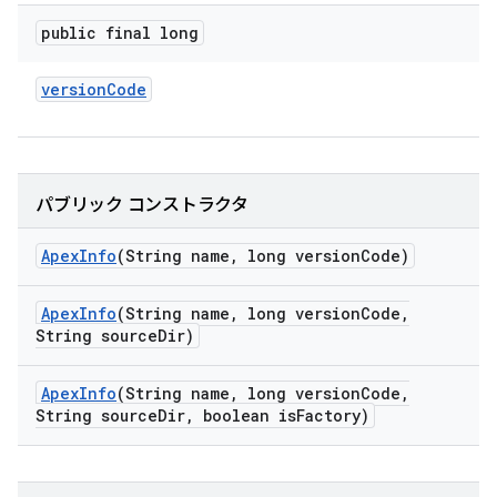
public final long
version
Code
パブリック コンストラクタ
Apex
Info
(String name
,
long version
Code)
Apex
Info
(String name
,
long version
Code
,
String source
Dir)
Apex
Info
(String name
,
long version
Code
,
String source
Dir
,
boolean is
Factory)