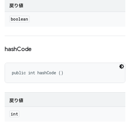
戻り値
boolean
hash
Code
public int hashCode ()
戻り値
int