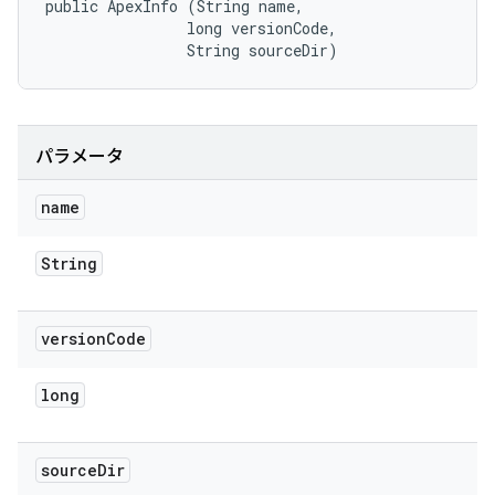
public ApexInfo (String name, 

                long versionCode, 

                String sourceDir)
パラメータ
name
String
version
Code
long
source
Dir