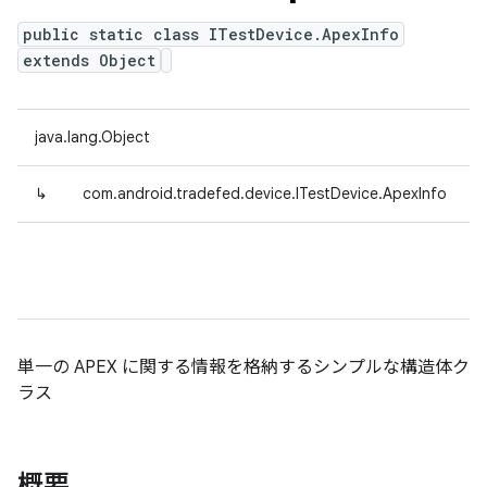
public static class ITestDevice.ApexInfo
extends Object
java.lang.Object
↳
com.android.tradefed.device.ITestDevice.ApexInfo
単一の APEX に関する情報を格納するシンプルな構造体ク
ラス
概要