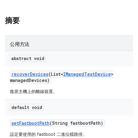
摘要
公用方法
abstract void
recover
Devices
(List<
IManaged
Test
Device
>
managed
Devices)
復原主機上的離線裝置。
default void
set
Fastboot
Path
(String fastboot
Path)
設定要使用的 fastboot 二進位檔路徑。