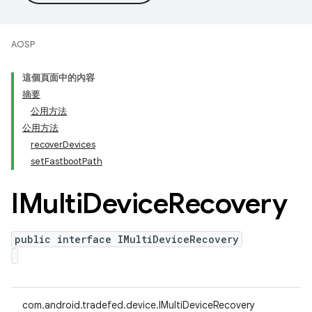
AOSP
這個頁面中的內容
摘要
公用方法
公用方法
recoverDevices
setFastbootPath
IMulti
Device
Recovery
public interface IMultiDeviceRecovery
com.android.tradefed.device.IMultiDeviceRecovery