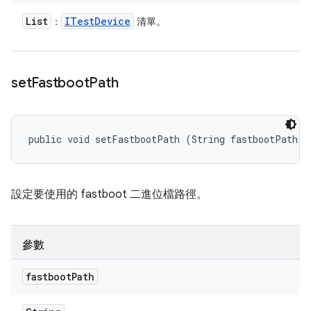
List
ITest
Device
：
清單。
set
Fastboot
Path
public void setFastbootPath (String fastbootPath)
設定要使用的 fastboot 二進位檔路徑。
參數
fastboot
Path