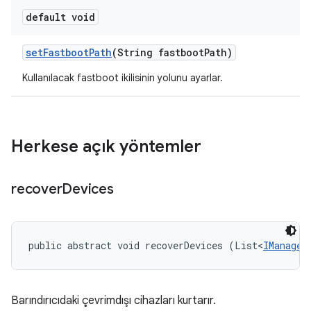
default void
set
Fastboot
Path
(String fastboot
Path)
Kullanılacak fastboot ikilisinin yolunu ayarlar.
Herkese açık yöntemler
recover
Devices
public abstract void recoverDevices (List<
IManaged
Barındırıcıdaki çevrimdışı cihazları kurtarır.