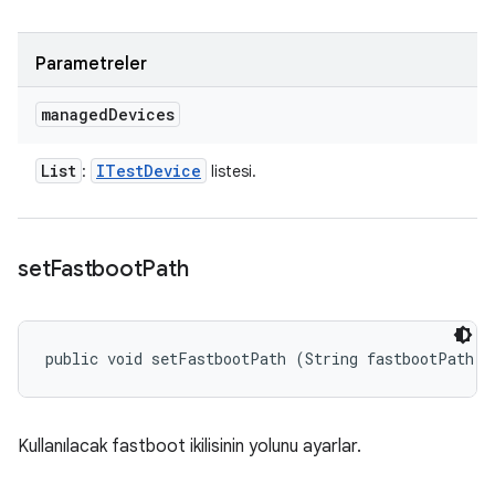
Parametreler
managed
Devices
List
ITest
Device
:
listesi.
set
Fastboot
Path
public void setFastbootPath (String fastbootPath)
Kullanılacak fastboot ikilisinin yolunu ayarlar.