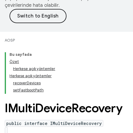
çevirilerinde hata olabilir.
AOSP
Bu sayfada
Özet
Herkese açık yöntemler
Herkese açık yöntemler
recoverDevices
setFastbootPath
IMulti
Device
Recovery
public interface IMultiDeviceRecovery