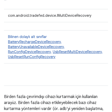
com.android.tradefed.device.IMultiDeviceRecovery
Bilinen dolaylı alt sınıflar
BatteryRechargeDeviceRecovery
,
BatteryUnavailableDeviceRecovery
,
RunConfigDeviceRecovery
,
UsbResetMultiDeviceRecovery
,
UsbResetRunConfigRecovery
Birden fazla çevrimdışı cihazı kurtarmak için kullanılan
arayüz. Birden fazla cihazı etkileyebilecek bazı cihaz
kurtarma yöntemleri vardır (ör. adb'yi yeniden başlatma,