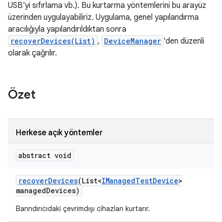
USB'yi sıfırlama vb.). Bu kurtarma yöntemlerini bu arayüz
üzerinden uygulayabiliriz. Uygulama, genel yapılandırma
aracılığıyla yapılandırıldıktan sonra
recoverDevices(List)
,
DeviceManager
'den düzenli
olarak çağrılır.
Özet
Herkese açık yöntemler
abstract void
recover
Devices
(List<
IManaged
Test
Device
>
managed
Devices)
Barındırıcıdaki çevrimdışı cihazları kurtarır.