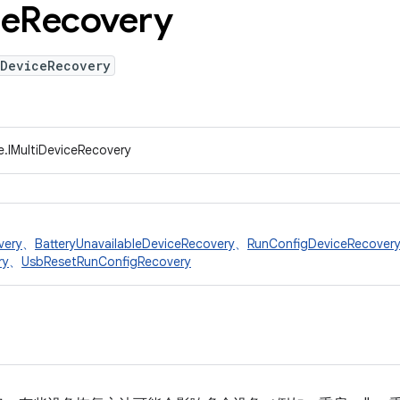
ce
Recovery
iDeviceRecovery
e.IMultiDeviceRecovery
very
、
BatteryUnavailableDeviceRecovery
、
RunConfigDeviceRecover
ry
、
UsbResetRunConfigRecovery