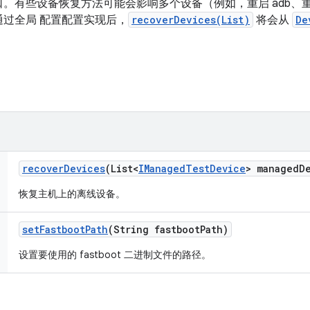
。有些设备恢复方法可能会影响多个设备（例如，重启 adb、重置
过全局 配置配置实现后，
recoverDevices(List)
将会从
De
recover
Devices
(List<
IManaged
Test
Device
> managed
D
恢复主机上的离线设备。
set
Fastboot
Path
(String fastboot
Path)
设置要使用的 fastboot 二进制文件的路径。