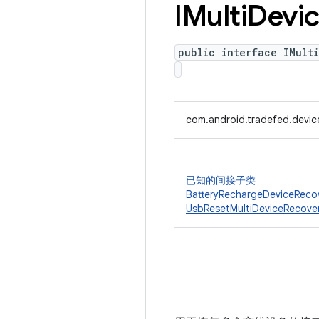
IMulti
Devi
public interface IMult
com.android.tradefed.devic
已知的间接子类
BatteryRechargeDeviceReco
UsbResetMultiDeviceRecove