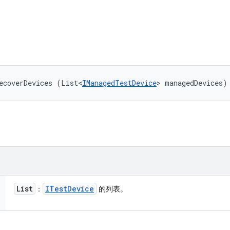
ecoverDevices (List<
IManagedTestDevice
> managedDevices)
List
ITest
Device
：
的列表。