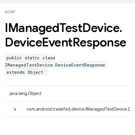
AOSP
IManaged
Test
Device
.
Device
Event
Response
public static class
IManagedTestDevice.DeviceEventResponse
extends Object
java.lang.Object
↳
com.android.tradefed.device.IManagedTestDevice.De