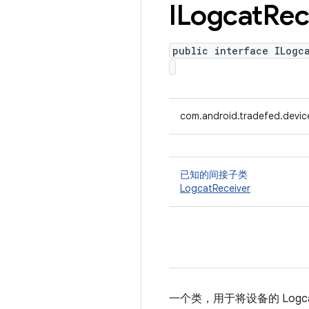
ILogcat
Rec
public interface ILogc
com.android.tradefed.devic
已知的间接子类
LogcatReceiver
一个类，用于将设备的 Logc