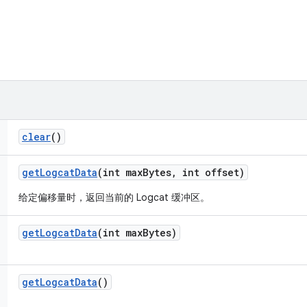
clear
()
get
Logcat
Data
(int max
Bytes
,
int offset)
给定偏移量时，返回当前的 Logcat 缓冲区。
get
Logcat
Data
(int max
Bytes)
get
Logcat
Data
()