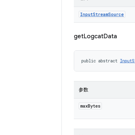
Input
Stream
Source
get
Logcat
Data
public abstract 
InputS
参数
max
Bytes