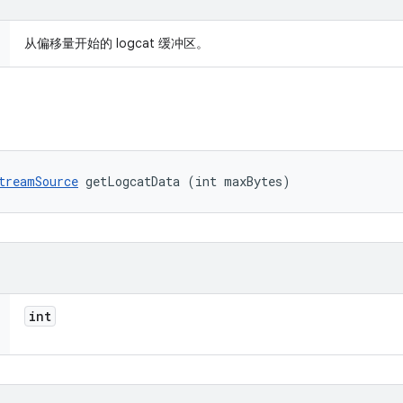
从偏移量开始的 logcat 缓冲区。
treamSource
 getLogcatData (int maxBytes)
int