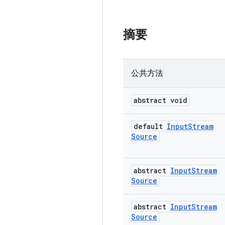
摘要
公共方法
abstract void
default
Input
Stream
Source
abstract
Input
Stream
Source
abstract
Input
Stream
Source