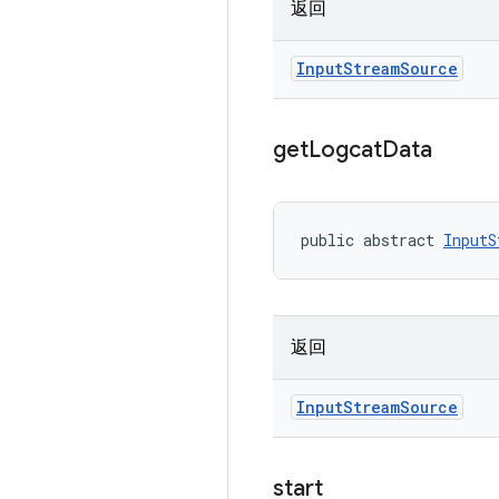
返回
Input
Stream
Source
get
Logcat
Data
public abstract 
InputS
返回
Input
Stream
Source
start