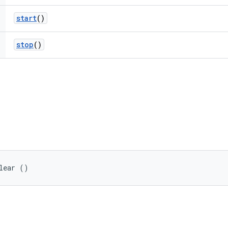
start
()
stop
()
lear ()