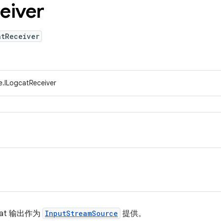
eiver
atReceiver
e.ILogcatReceiver
at 输出作为
InputStreamSource
提供。