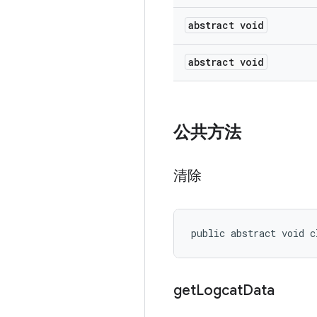
abstract void
abstract void
公共方法
清除
public abstract void c
get
Logcat
Data