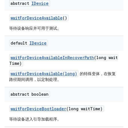
abstract
IDevice
wait
For
Device
Available
()
等待设备响应并可用于测试。
default
IDevice
wait
For
Device
Available
In
Recover
Path
(long wait
Time)
waitForDeviceAvailable(long)
的特殊变体，在恢复
路径期间调用，以定制处理。
abstract boolean
wait
For
Device
Bootloader
(long wait
Time)
等待设备进入引导加载程序。