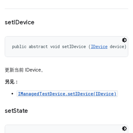
set
IDevice
public abstract void setIDevice (
IDevice
 device)
更新当前 IDevice。
另见：
IManagedTestDevice.setIDevice(IDevice)
set
State