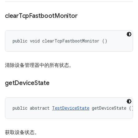
clear
Tcp
Fastboot
Monitor
public void clearTcpFastbootMonitor ()
清除设备管理器中的所有状态。
get
Device
State
public abstract 
TestDeviceState
 getDeviceState ()
获取设备状态。