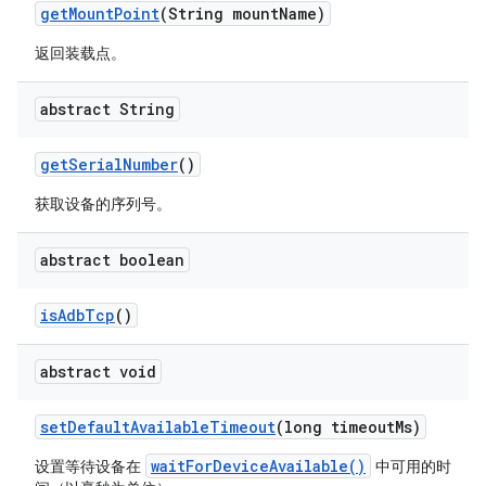
get
Mount
Point
(String mount
Name)
返回装载点。
abstract String
get
Serial
Number
()
获取设备的序列号。
abstract boolean
is
Adb
Tcp
()
abstract void
set
Default
Available
Timeout
(long timeout
Ms)
waitForDeviceAvailable()
设置等待设备在
中可用的时