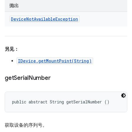
抛出
Device
Not
Available
Exception
另见：
IDevice.getMountPoint(String)
get
Serial
Number
public abstract String getSerialNumber ()
获取设备的序列号。