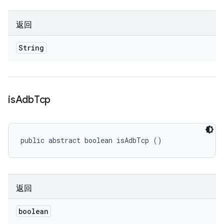
返回
String
is
Adb
Tcp
public abstract boolean isAdbTcp ()
返回
boolean