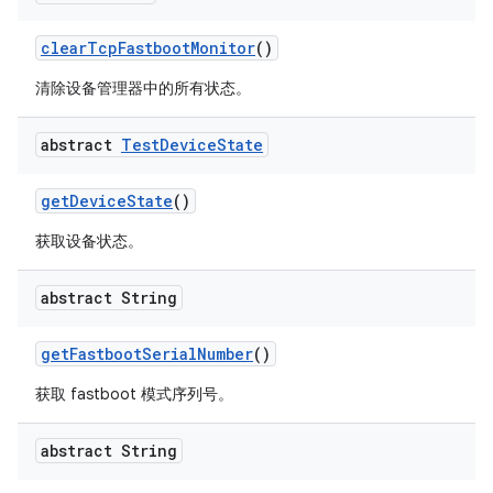
clear
Tcp
Fastboot
Monitor
()
清除设备管理器中的所有状态。
abstract
Test
Device
State
get
Device
State
()
获取设备状态。
abstract String
get
Fastboot
Serial
Number
()
获取 fastboot 模式序列号。
abstract String