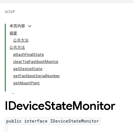
AOSP
本页内容
摘要
公共方法
公共方法
attachFinalState
clearTcpFastbootMonitor
getDeviceState
getFastbootSerialNumber
getMountPoint
IDevice
State
Monitor
public interface IDeviceStateMonitor