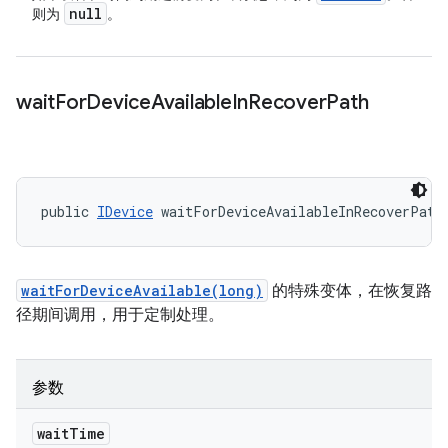
null
则为
。
wait
For
Device
Available
In
Recover
Path
public 
IDevice
 waitForDeviceAvailableInRecoverPath
waitForDeviceAvailable(long)
的特殊变体，在恢复路
径期间调用，用于定制处理。
参数
wait
Time