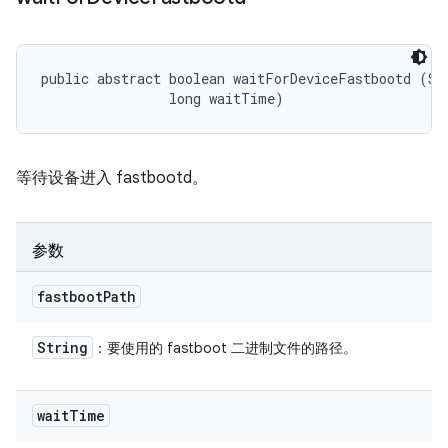
public abstract boolean waitForDeviceFastbootd (Str
                long waitTime)
等待设备进入 fastbootd。
参数
fastboot
Path
String
：要使用的 fastboot 二进制文件的路径。
wait
Time