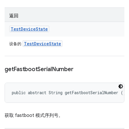
返回
Test
Device
State
Test
Device
State
设备的
get
Fastboot
Serial
Number
public abstract String getFastbootSerialNumber ()
获取 fastboot 模式序列号。