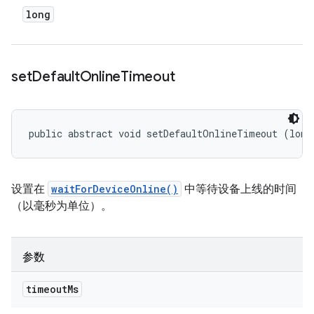
long
set
Default
Online
Timeout
public abstract void setDefaultOnlineTimeout (long
设置在
waitForDeviceOnline()
中等待设备上线的时间
（以毫秒为单位）。
参数
timeout
Ms