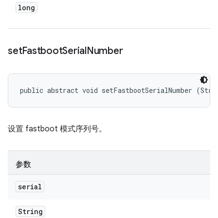
long
set
Fastboot
Serial
Number
public abstract void setFastbootSerialNumber (Stri
设置 fastboot 模式序列号。
参数
serial
String