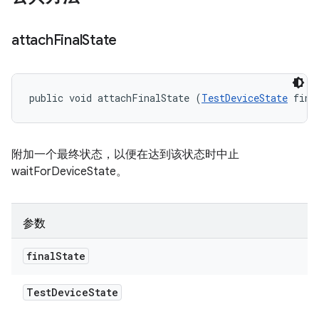
attach
Final
State
public void attachFinalState (
TestDeviceState
 fina
附加一个最终状态，以便在达到该状态时中止
waitForDeviceState。
参数
final
State
Test
Device
State