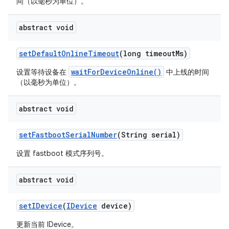
间（以毫秒为单位）。
abstract void
set
Default
Online
Timeout
(long timeout
Ms)
waitForDeviceOnline()
设置等待设备在
中上线的时间
（以毫秒为单位）。
abstract void
set
Fastboot
Serial
Number
(String serial)
设置 fastboot 模式序列号。
abstract void
set
IDevice
(
IDevice
device)
更新当前 IDevice。