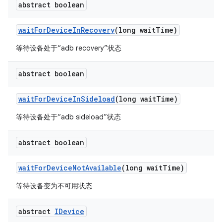
abstract boolean
wait
For
Device
In
Recovery
(long wait
Time)
等待设备处于“adb recovery”状态
abstract boolean
wait
For
Device
In
Sideload
(long wait
Time)
等待设备处于“adb sideload”状态
abstract boolean
wait
For
Device
Not
Available
(long wait
Time)
等待设备变为不可用状态
abstract
IDevice