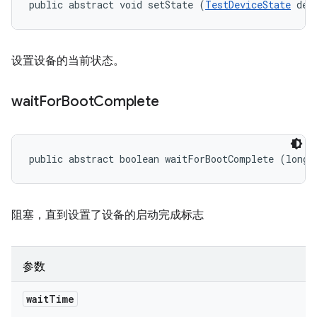
public abstract void setState (
TestDeviceState
 dev
设置设备的当前状态。
wait
For
Boot
Complete
public abstract boolean waitForBootComplete (long 
阻塞，直到设置了设备的启动完成标志
参数
wait
Time