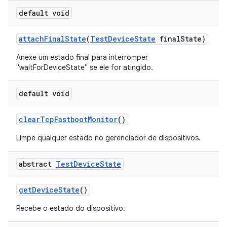
default void
attach
Final
State
(
Test
Device
State
final
State)
Anexe um estado final para interromper
"waitForDeviceState" se ele for atingido.
default void
clear
Tcp
Fastboot
Monitor
()
Limpe qualquer estado no gerenciador de dispositivos.
abstract
Test
Device
State
get
Device
State
()
Recebe o estado do dispositivo.