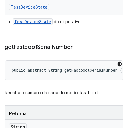
Test
Device
State
Test
Device
State
o
do dispositivo
get
Fastboot
Serial
Number
public abstract String getFastbootSerialNumber ()
Recebe o número de série do modo fastboot.
Retorna
String