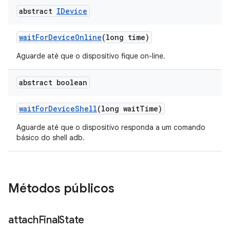
abstract
IDevice
wait
For
Device
Online
(long time)
Aguarde até que o dispositivo fique on-line.
abstract boolean
wait
For
Device
Shell
(long wait
Time)
Aguarde até que o dispositivo responda a um comando
básico do shell adb.
Métodos públicos
attach
Final
State