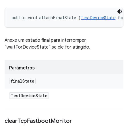
public void attachFinalState (
TestDeviceState
 fina
Anexe um estado final para interromper
"waitForDeviceState" se ele for atingido.
Parâmetros
final
State
Test
Device
State
clear
Tcp
Fastboot
Monitor