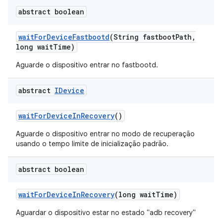
abstract boolean
wait
For
Device
Fastbootd
(String fastboot
Path
,
long wait
Time)
Aguarde o dispositivo entrar no fastbootd.
abstract
IDevice
wait
For
Device
In
Recovery
()
Aguarde o dispositivo entrar no modo de recuperação
usando o tempo limite de inicialização padrão.
abstract boolean
wait
For
Device
In
Recovery
(long wait
Time)
Aguardar o dispositivo estar no estado "adb recovery"