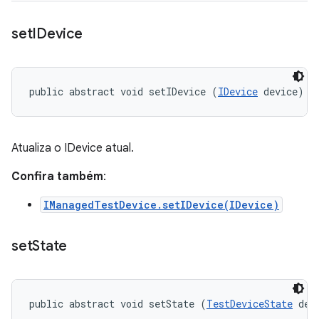
set
IDevice
public abstract void setIDevice (
IDevice
 device)
Atualiza o IDevice atual.
Confira também
:
IManagedTestDevice.setIDevice(IDevice)
set
State
public abstract void setState (
TestDeviceState
 dev