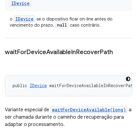
IDevice
IDevice
o
se o dispositivo ficar on-line antes do
null
vencimento do prazo.
caso contrário.
wait
For
Device
Available
In
Recover
Path
public 
IDevice
 waitForDeviceAvailableInRecoverPath
Variante especial de
waitForDeviceAvailable(long)
a
ser chamada durante o caminho de recuperação para
adaptar o processamento.