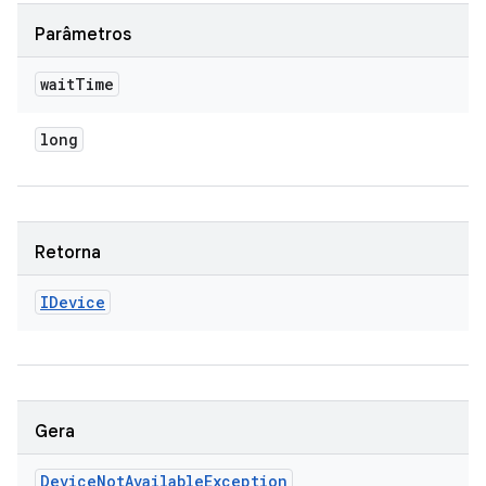
Parâmetros
wait
Time
long
Retorna
IDevice
Gera
Device
Not
Available
Exception