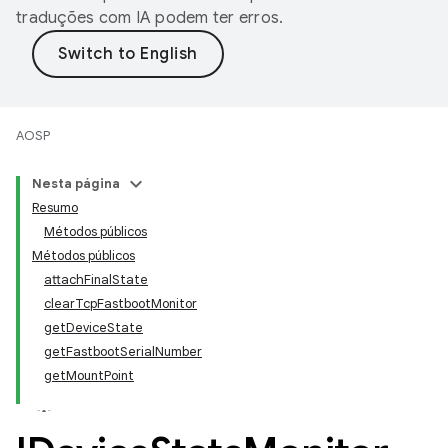
traduções com IA podem ter erros.
AOSP
Nesta página
Resumo
Métodos públicos
Métodos públicos
attachFinalState
clearTcpFastbootMonitor
getDeviceState
getFastbootSerialNumber
getMountPoint