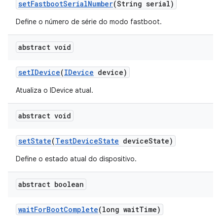
set
Fastboot
Serial
Number
(String serial)
Define o número de série do modo fastboot.
abstract void
set
IDevice
(
IDevice
device)
Atualiza o IDevice atual.
abstract void
set
State
(
Test
Device
State
device
State)
Define o estado atual do dispositivo.
abstract boolean
wait
For
Boot
Complete
(long wait
Time)