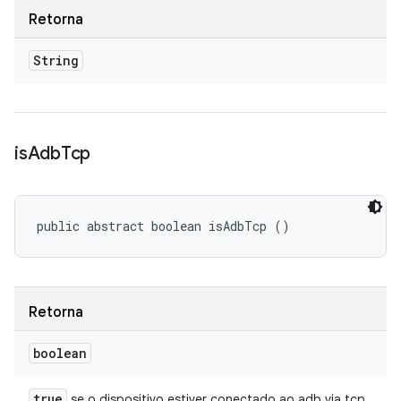
Retorna
String
is
Adb
Tcp
public abstract boolean isAdbTcp ()
Retorna
boolean
true
se o dispositivo estiver conectado ao adb via tcp