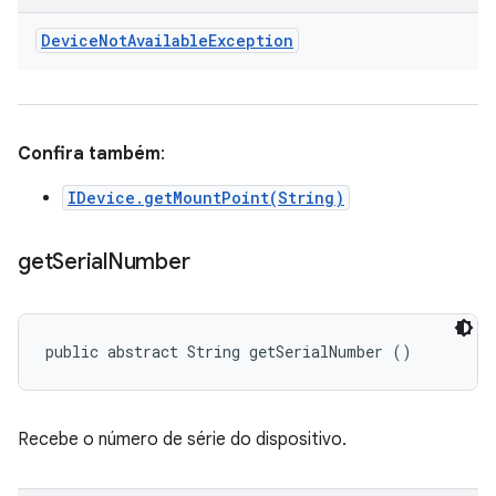
Device
Not
Available
Exception
Confira também
:
IDevice.getMountPoint(String)
get
Serial
Number
public abstract String getSerialNumber ()
Recebe o número de série do dispositivo.