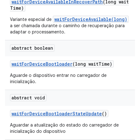
wait
For
Device
Available
In
Recover
Path
(long wait
Time)
waitForDeviceAvailable(long)
Variante especial de
a ser chamada durante o caminho de recuperação para
adaptar o processamento.
abstract boolean
wait
For
Device
Bootloader
(long wait
Time)
Aguarde o dispositivo entrar no carregador de
inicialização.
abstract void
wait
For
Device
Bootloader
State
Update
()
Aguardar a atualização do estado do carregador de
inicialização do dispositivo