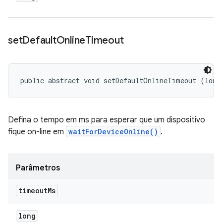
set
Default
Online
Timeout
public abstract void setDefaultOnlineTimeout (long
Defina o tempo em ms para esperar que um dispositivo
fique on-line em
waitForDeviceOnline()
.
Parâmetros
timeout
Ms
long