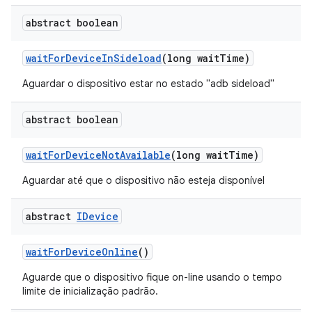
abstract boolean
wait
For
Device
In
Sideload
(long wait
Time)
Aguardar o dispositivo estar no estado "adb sideload"
abstract boolean
wait
For
Device
Not
Available
(long wait
Time)
Aguardar até que o dispositivo não esteja disponível
abstract
IDevice
wait
For
Device
Online
()
Aguarde que o dispositivo fique on-line usando o tempo
limite de inicialização padrão.