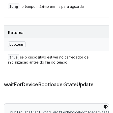
long
: o tempo máximo em ms para aguardar
Retorna
boolean
true
se o dispositivo estiver no carregador de
inicialização antes do fim do tempo
wait
For
Device
Bootloader
State
Update
public abstract void waitForDeviceBootloaderStateU