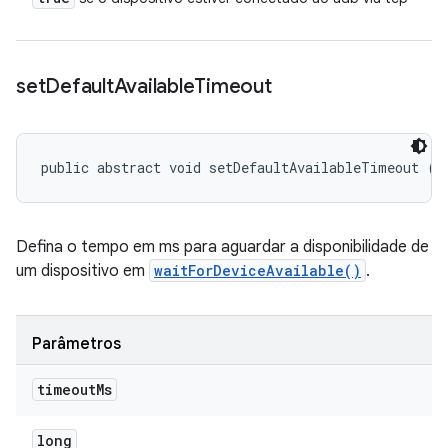
set
Default
Available
Timeout
public abstract void setDefaultAvailableTimeout (l
Defina o tempo em ms para aguardar a disponibilidade de
um dispositivo em
waitForDeviceAvailable()
.
Parâmetros
timeout
Ms
long