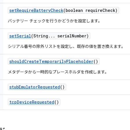
set
Require
Battery
Check
(boolean require
Check)
バッテリー チェックを行うかどうかを設定します。
set
Serial
(String
.
.
.
serial
Number)
シリアル番号の除外リストを設定し、既存の値を置き換えます。
should
Create
Temporarily
Placeholder
()
メタデータから一時的なプレースホルダを作成します。
stub
Emulator
Requested
()
tcp
Device
Requested
()