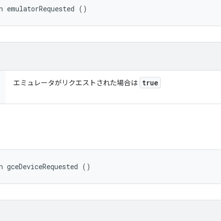
n emulatorRequested ()
true
エミュレータがリクエストされた場合は
n gceDeviceRequested ()