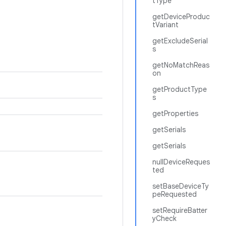
tType
getDeviceProduc
tVariant
getExcludeSerial
s
getNoMatchReas
on
getProductType
s
getProperties
getSerials
getSerials
nullDeviceReques
ted
setBaseDeviceTy
peRequested
setRequireBatter
yCheck