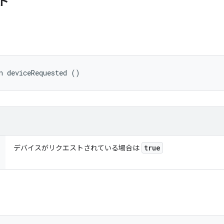
ド
n deviceRequested ()
true
デバイスがリクエストされている場合は