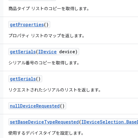
商品タイプ リストのコピーを取得します。
get
Properties
()
プロパティ リストのマップを返します。
get
Serials
(
IDevice
device)
シリアル番号のコピーを取得します。
get
Serials
()
リクエストされたシリアルのリストを返します。
null
Device
Requested
()
set
Base
Device
Type
Requested
(
IDevice
Selection
.
Base
使用するデバイスタイプを設定します。