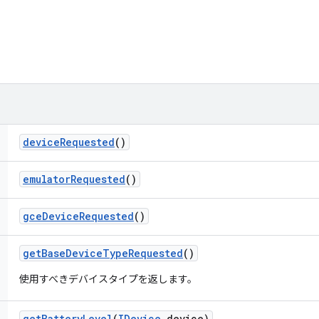
device
Requested
()
emulator
Requested
()
gce
Device
Requested
()
get
Base
Device
Type
Requested
()
使用すべきデバイスタイプを返します。
get
Battery
Level
(
IDevice
device)