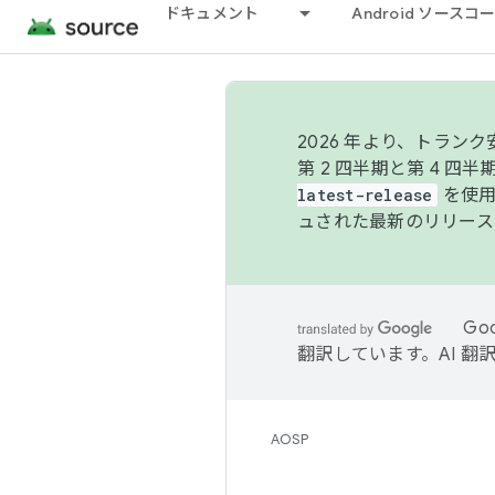
ドキュメント
Android ソース
2026 年より、トラ
第 2 四半期と第 4 四
latest-release
を使用
ュされた最新のリリース
Go
翻訳しています。AI 
AOSP