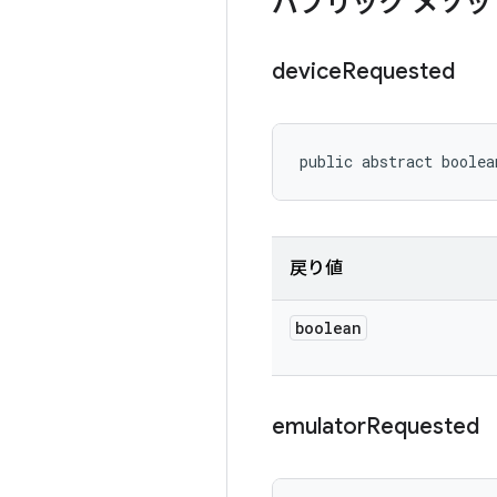
パブリック メソッ
device
Requested
public abstract boolea
戻り値
boolean
emulator
Requested