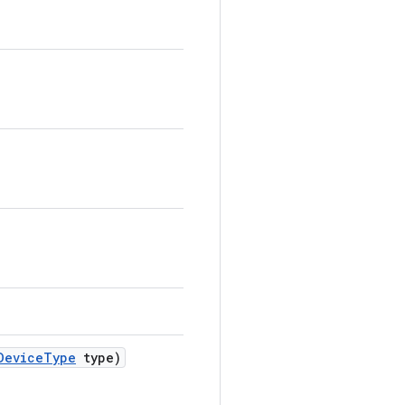
Device
Type
type)