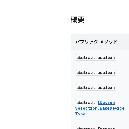
概要
パブリック メソッド
abstract boolean
abstract boolean
abstract boolean
abstract
IDevice
Selection
.
Base
Device
Type
abstract Integer