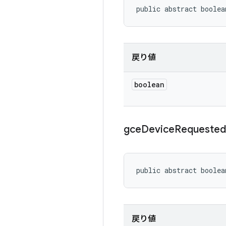
public abstract boolea
戻り値
boolean
gce
Device
Requested
public abstract boolea
戻り値