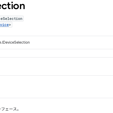
ection
ceSelection
evice
>
e.IDeviceSelection
ーフェース。