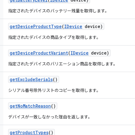
指定されたデバイスのバッテリー残量を取得します。
get
Device
Product
Type
(
IDevice
device)
指定されたデバイスの商品タイプを取得します。
get
Device
Product
Variant
(
IDevice
device)
指定されたデバイスのバリエーション商品を取得します。
get
Exclude
Serials
()
シリアル番号除外リストのコピーを取得します。
get
No
Match
Reason
()
デバイスが一致しなかった理由を返します。
get
Product
Types
()