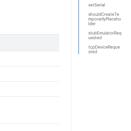
setSerial
shouldCreateTe
mporarilyPlaceho
lder
stubEmulatorReq
uested
tcpDeviceReque
sted