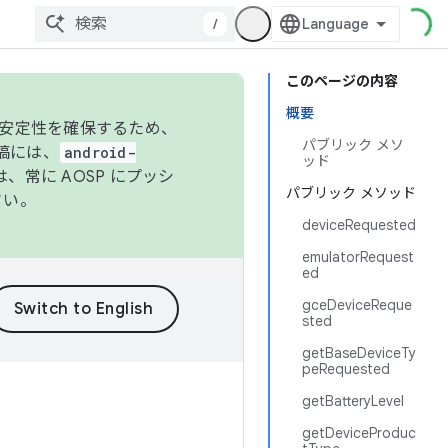
/
このページの内容
概要
の安定性を確保するため、
パブリック メソ
投稿には、
android-
ッド
、常に AOSP にプッシ
パブリック メソッド
さい。
deviceRequested
emulatorRequest
ed
gceDeviceReque
sted
getBaseDeviceTy
peRequested
getBatteryLevel
getDeviceProduc